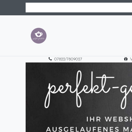
07822/7809027
V