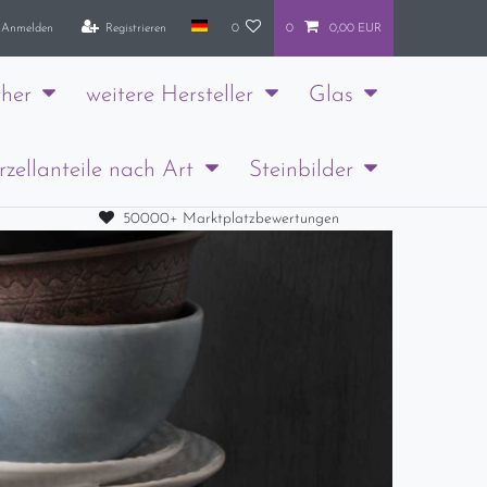
Anmelden
Registrieren
0
0
0,00 EUR
her
weitere Hersteller
Glas
rzellanteile nach Art
Steinbilder
50000+ Marktplatzbewertungen