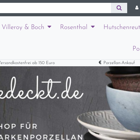
Villeroy & Boch
Rosenthal
Hutschenreut
Po
ersandkostenfrei ab 150 Euro
Porzellan-Ankauf