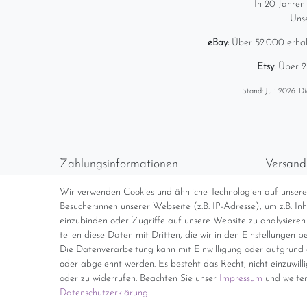
In 20 Jahren
Uns
eBay:
Über 52.000 erha
Etsy:
Über 2
Stand: Juli 2026. Di
Zahlungsinformationen
Versand
Vorabüberweisung
Versan
Wir verwenden Cookies und ähnliche Technologien auf unser
Paypal
kosten
Besucher:innen unserer Webseite (z.B. IP-Adresse), um z.B. I
Abholung
Übersi
einzubinden oder Zugriffe auf unsere Website zu analysieren.
teilen diese Daten mit Dritten, die wir in den Einstellungen b
Die Datenverarbeitung kann mit Einwilligung oder aufgrund e
*Endpreis inkl. MwSt. (Dieser Artikel u
oder abgelehnt werden. Es besteht das Recht, nicht einzuwill
oder zu widerrufen. Beachten Sie unser
Impressum
und weiter
Daten­schutz­erklärung
.
Impressum