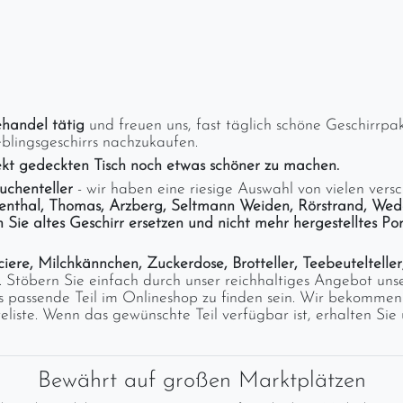
ehandel tätig
und freuen uns, fast täglich schöne Geschirrp
eblingsgeschirrs nachzukaufen.
fekt gedeckten Tisch noch etwas schöner zu machen.
uchenteller
- wir haben eine riesige Auswahl von vielen ver
senthal, Thomas, Arzberg, Seltmann Weiden, Rörstrand, Wed
 Sie altes Geschirr ersetzen und nicht mehr hergestelltes P
iere, Milchkännchen, Zuckerdose, Brotteller, Teebeuteltelle
t. Stöbern Sie einfach durch unser reichhaltiges Angebot un
 das passende Teil im Onlineshop zu finden sein. Wir bekomm
liste. Wenn das gewünschte Teil verfügbar ist, erhalten Sie 
Bewährt auf großen Marktplätzen