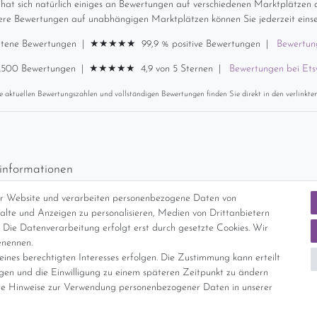
 hat sich natürlich einiges an Bewertungen auf verschiedenen Marktplätzen
ere Bewertungen auf unabhängigen Marktplätzen können Sie jederzeit einse
ltene Bewertungen | ★★★★★ 99,9 % positive Bewertungen |
Bewertun
.500 Bewertungen | ★★★★★ 4,9 von 5 Sternen |
Bewertungen bei Et
e aktuellen Bewertungszahlen und vollständigen Bewertungen finden Sie direkt in den verlinkte
informationen
d per GLS (6,90 Euro) oder DHL (8,49 Euro ) inkl. MwSt. (innerhalb Deuts
er Website und verarbeiten personenbezogene Daten von
freie Lieferung ab 150 Euro Warenwert (innerhalb Deutschlands)
nhalte und Anzeigen zu personalisieren, Medien von Drittanbietern
cht Internationale Versandkosten
 Die Datenverarbeitung erfolgt erst durch gesetzte Cookies. Wir
enennen.
ines berechtigten Interesses erfolgen. Die Zustimmung kann erteilt
nterliegt gem. § 25a UStG der Differenzbesteuerung, ein Ausweis der Mehrwer
igen und die Einwilligung zu einem späteren Zeitpunkt zu ändern
e Hinweise zur Verwendung personenbezogener Daten in unserer
Daten­schutz­erklärung
AGB
Widerrufs­recht
Vertrag widerrufe