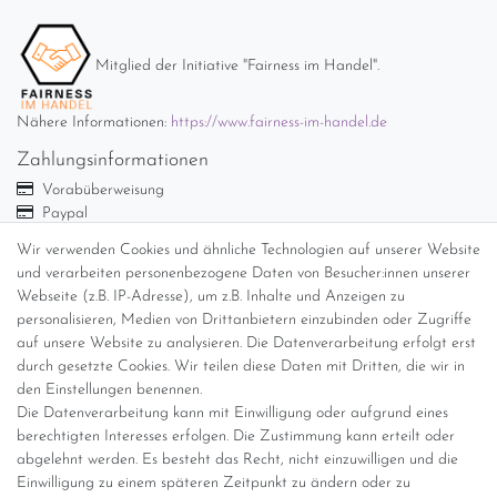
Mitglied der Initiative "Fairness im Handel".
Nähere Informationen:
https://www.fairness-im-handel.de
Zahlungsinformationen
Vorabüberweisung
Paypal
Abholung
Wir verwenden Cookies und ähnliche Technologien auf unserer Website
und verarbeiten personenbezogene Daten von Besucher:innen unserer
Versandinformationen
Webseite (z.B. IP-Adresse), um z.B. Inhalte und Anzeigen zu
personalisieren, Medien von Drittanbietern einzubinden oder Zugriffe
Versand per GLS (6,90 Euro) oder DHL (8,49 Euro ) inkl. MwSt.
auf unsere Website zu analysieren. Die Datenverarbeitung erfolgt erst
(innerhalb Deutschlands)
durch gesetzte Cookies. Wir teilen diese Daten mit Dritten, die wir in
den Einstellungen benennen.
kostenfreie Lieferung ab 150 Euro Warenwert (innerhalb
Die Datenverarbeitung kann mit Einwilligung oder aufgrund eines
Deutschlands)
berechtigten Interesses erfolgen. Die Zustimmung kann erteilt oder
Übersicht Internationale Versandkosten
abgelehnt werden. Es besteht das Recht, nicht einzuwilligen und die
Wir kaufen an
Einwilligung zu einem späteren Zeitpunkt zu ändern oder zu