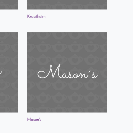
Krautheim
Mason's