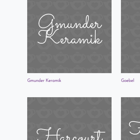
Gmunder Keramik
Goebel