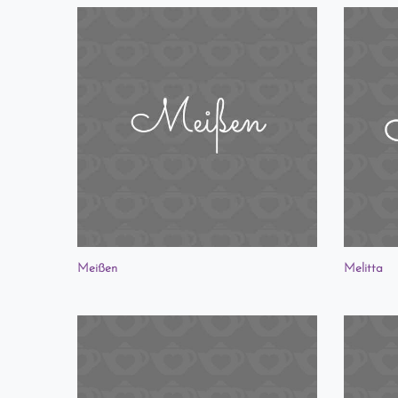
Meißen
Melitta