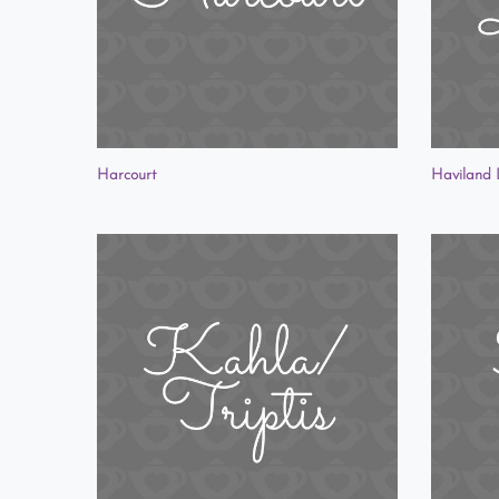
Harcourt
Haviland 