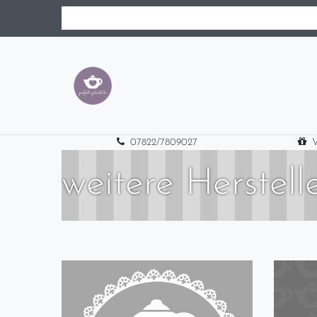
07822/7809027
V
weitere Herstell