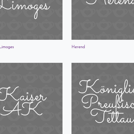
Limoges
Herend