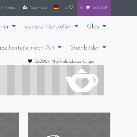
Anmelden
Registrieren
0
0
0,00 EUR
her
weitere Hersteller
Glas
rzellanteile nach Art
Steinbilder
50000+ Marktplatzbewertungen