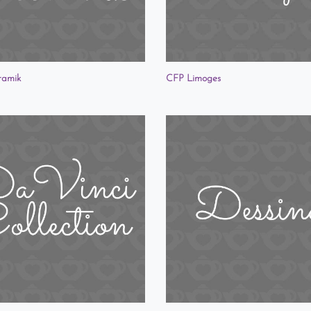
ramik
CFP Limoges