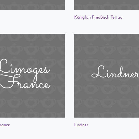
Königlich Preußisch Tettau
rance
Lindner