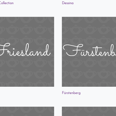
ollection
Dessina
Fürstenberg