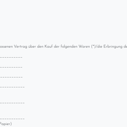
hlossenen Vertrag über den Kauf der folgenden Waren (*)/die Erbringung de
__________
__________
____________
___________
___________
___________
Papier)