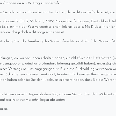
n Gründen diesen Vertrag zu widerrufen.
 Sie oder ein von Ihnen benannter Dritter, der nicht der Beförderer ist, di
lzeugladen.de OHG, Südend 1, 77966 Kappel-Grafenhausen, Deutschland, Tel
(z. B. ein mit der Post versandter Brief, Telefax oder E-Mail) über Ihren Ent
nden, das jedoch nicht vorgeschrieben ist.
Mitteilung über die Ausübung des Widerrufsrechts vor Ablauf der Widerrufsf
lungen, die wir von Ihnen erhalten haben, einschließlich der Lieferkosten (
n uns angebotene, günstigste Standardlieferung gewählt haben), unverzügli
ieses Vertrags bei uns eingegangen ist. Für diese Rückzahlung verwenden wir
ausdrücklich etwas anderes vereinbart; in keinem Fall werden Ihnen wegen d
alten haben oder bis Sie den Nachweis erbracht haben, dass Sie die Waren 
ens binnen vierzehn Tagen ab dem Tag, an dem Sie uns über den Widerruf di
auf der Frist von vierzehn Tagen absenden.
aren.