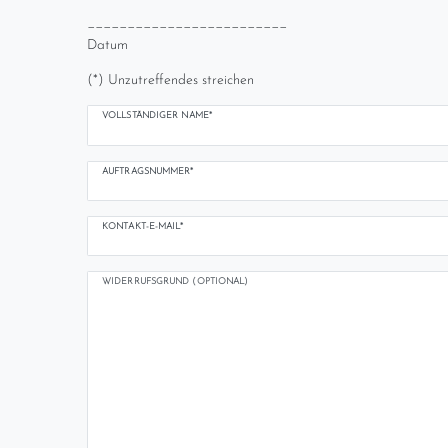
_________________________
Datum
(*) Unzutreffendes streichen
Ceres::Template.mailFormHoneypotLabel
VOLLSTÄNDIGER NAME*
AUFTRAGSNUMMER*
KONTAKT-E-MAIL*
WIDERRUFSGRUND (OPTIONAL)