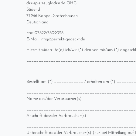
der-spielzeugladen.de OHG
Südend 1
77966 Kappel-Grafenhausen
Deutschland
Fax: 07822/7809028
E-Mail: info@perfekt-gedeckt.de
Hiermit widerrufe(n) ich/wir (*) den von mir/uns (*) abgesc
_____________________________________________
_____________________________________________
Bestellt am (*) ____________ / erhalten am (*) ______
_____________________________________________
Name des/der Verbraucher(s)
_____________________________________________
Anschrift des/der Verbraucher(s)
_____________________________________________
Unterschrift des/der Verbraucher(s) (nur bei Mitteilung auf 