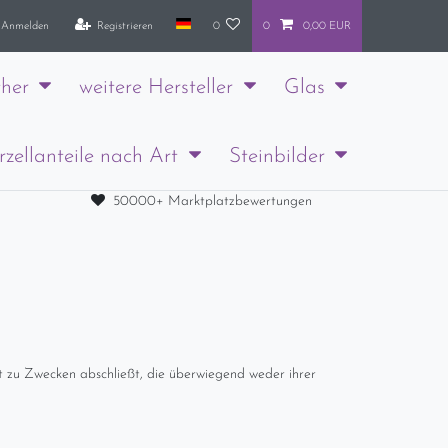
Anmelden
Registrieren
0
0
0,00 EUR
her
weitere Hersteller
Glas
rzellanteile nach Art
Steinbilder
50000+ Marktplatzbewertungen
t zu Zwecken abschließt, die überwiegend weder ihrer