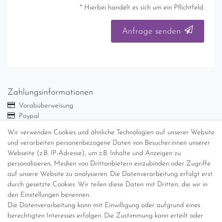
* Hierbei handelt es sich um ein Pflichtfeld.
Anfrage senden
Zahlungsinformationen
Vorabüberweisung
Paypal
Abholung
Wir verwenden Cookies und ähnliche Technologien auf unserer Website
und verarbeiten personenbezogene Daten von Besucher:innen unserer
Versandinformationen
Webseite (z.B. IP-Adresse), um z.B. Inhalte und Anzeigen zu
personalisieren, Medien von Drittanbietern einzubinden oder Zugriffe
Versand per GLS (6,90 Euro) oder DHL (8,49 Euro ) inkl. MwSt.
auf unsere Website zu analysieren. Die Datenverarbeitung erfolgt erst
(innerhalb Deutschlands)
durch gesetzte Cookies. Wir teilen diese Daten mit Dritten, die wir in
den Einstellungen benennen.
kostenfreie Lieferung ab 150 Euro Warenwert (innerhalb
Die Datenverarbeitung kann mit Einwilligung oder aufgrund eines
Deutschlands)
berechtigten Interesses erfolgen. Die Zustimmung kann erteilt oder
Übersicht Internationale Versandkosten