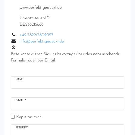
www.perfekt-gedeckt.de
Umsatzsteuer-ID:
DE233215666
+49 7822/7809027
info@perfekt-gedeckt.de
Bitte kontaktieren Sie uns bevorzugt über das nebenstehende
Formular oder per Email.
Ceres::Template.mailFormHoneypotLabel
NAME
E-MAIL*
Kopie an mich
BETREFF*