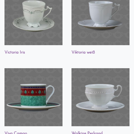
Victoria Iris
Viktoria weiß
Viva Camao
Walküre Perlrand