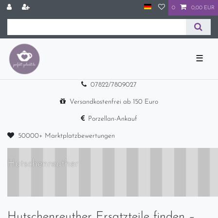
0
0,00 EUR
☰
07822/7809027
Versandkostenfrei ab 150 Euro
Porzellan-Ankauf
50000+ Marktplatzbewertungen
Hutschenreuther
Hutschenreuther Ersatzteile finden –