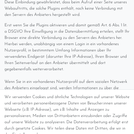
Diese Einbindung gewährleistet, dass beim Aufruf einer Seite unseres
Webauftritts, die solche Plugins enthält, noch keine Verbindung mit
den Servern des Anbieters hergestellt wird.
Erst wenn Sie die Plugins aktivieren und damit gemäß Art. 6 Abs. 1 lit.
a DSGVO Ihre Einwilligung in die Datenübermittlung erteilen, stellt Ihr
Browser eine direkte Verbindung zu den Servern des Anbieters her.
Hierbei werden, unabhängig von einem Login in ein vorhandenes
Nutzerprofil, in bestimmtem Umfang Informationen über Ihr
verwendetes Endgerät (darunter Ihre IP-Adresse), Ihren Browser und
Ihren Seitenverlauf an den Anbieter übermittelt und dort
gegebenenfalls weiterverarbeitet.
Wenn Sie in ein vorhandenes Nutzerprofil auf dem sozialen Netzwerk
des Anbieters eingeloggt sind, werden Informationen zu über die
Plugins vollzogenen Interaktionen außerdem dort veröffentlicht und
Wir verwenden Cookies und ähnliche Technologien auf unserer Website
Ihren Kontakten angezeigt.
und verarbeiten personenbezogene Daten von Besucher:innen unserer
Sie können Ihre Einwilligung jederzeit widerrufen indem Sie das
Webseite (z.B. IP-Adresse), um z.B. Inhalte und Anzeigen zu
aktivierte Plugin durch erneutes Anklicken wieder deaktivieren. Der
personalisieren, Medien von Drittanbietern einzubinden oder Zugriffe
Widerruf hat jedoch keinen Einfluss auf die Daten, die bereits an den
auf unsere Website zu analysieren. Die Datenverarbeitung erfolgt erst
Anbieter übertragen wurden.
durch gesetzte Cookies. Wir teilen diese Daten mit Dritten, die wir in