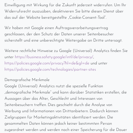
Einwilligung mit Wirkung für die Zukunft jederzeit widerrufen. Um Ihr
Widerrufsrecht auszuüben, deaktivieren Sie bitte diesen Dienst über
das auf der Website bereitgestellte „Cookie-Consent-Tool“.
Wir haben mit Google einen Auftragsverarbeitungsvertrag
geschlossen, der den Schutz der Daten unserer Seitenbesucher
sicherstellt und eine unberechtigte Weitergabe an Dritte untersagt.
Weitere rechtliche Hinweise zu Google (Universal) Analytics finden Sie
unter
https://business.safety.google
/intl
/de
/privacy
/
,
https://policies.google.com
/privacy
?hl=de
&gl=de
und unter
https://policies.google.com
/technologies
/partner-sites
Demografische Merkmale
Google (Universal) Analytics nutzt die spezielle Funktion
„demografische Merkmale“ und kann darüber Statistiken erstellen, die
Aussagen über das Alter, Geschlecht und Interessen von
Seitenbesuchern treffen. Dies geschieht durch die Analyse von
Werbung und Informationen von Drittanbietern. Dadurch können
Zielgruppen für Marketingaktivitäten identifiziert werden. Die
gesammelten Daten können jedoch keiner bestimmten Person
zugeordnet werden und werden nach einer Speicherung für die Dauer