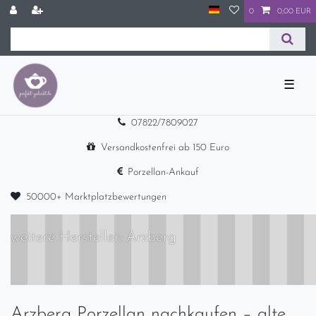
0
0,00 EUR
☰
07822/7809027
Versandkostenfrei ab 150 Euro
Porzellan-Ankauf
50000+ Marktplatzbewertungen
weitere Hersteller: Arzberg
Arzberg Porzellan nachkaufen – alte