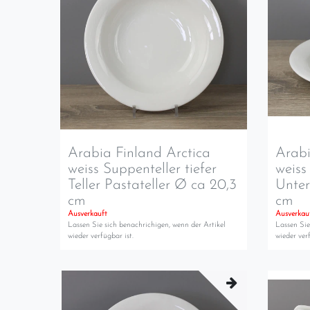
Arabia Finland Arctica
Arabi
weiss Suppenteller tiefer
weiss
Teller Pastateller Ø ca 20,3
Unter
cm
cm
Ausverkauft
Ausverkau
Lassen Sie sich benachrichigen, wenn der Artikel
Lassen Sie
wieder verfügbar ist.
wieder verf