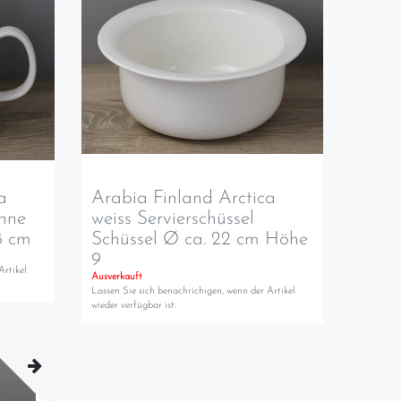
a
Arabia Finland Arctica
nne
weiss Servierschüssel
8 cm
Schüssel Ø ca. 22 cm Höhe
9
Artikel
Ausverkauft
Lassen Sie sich benachrichigen, wenn der Artikel
wieder verfügbar ist.