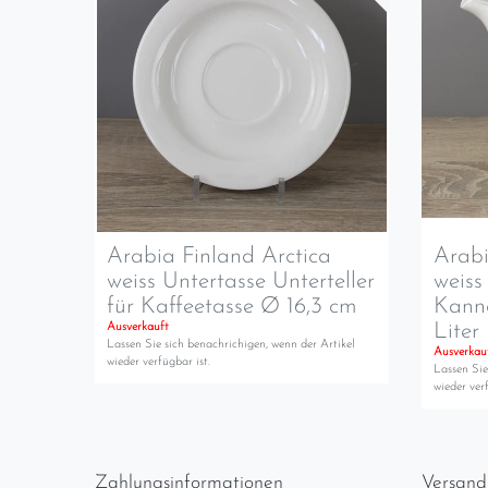
Arabia Finland Arctica
Arabi
weiss Untertasse Unterteller
weiss
für Kaffeetasse Ø 16,3 cm
Kanne
Liter
Ausverkauft
Lassen Sie sich benachrichigen, wenn der Artikel
Ausverkau
wieder verfügbar ist.
Lassen Sie
wieder verf
Zahlungsinformationen
Versand