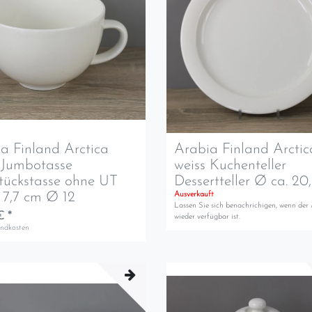
a Finland Arctica
Arabia Finland Arctic
 Jumbotasse
weiss Kuchenteller
tückstasse ohne UT
Dessertteller Ø ca. 20
7,7 cm Ø 12
Ausverkauft
Lassen Sie sich benachrichigen, wenn der 
€ *
wieder verfügbar ist.
andkosten