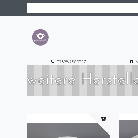
07822/7809027
V
weitere Herstell