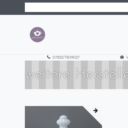
07822/7809027
V
weitere Herstell