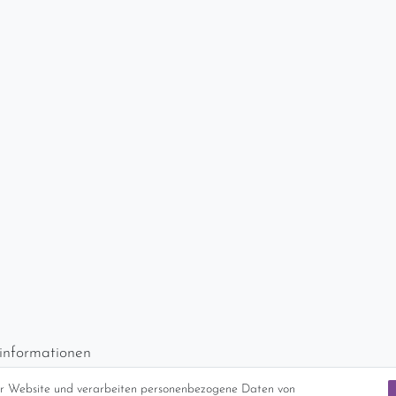
informationen
d per GLS (6,90 Euro) oder DHL (8,49 Euro ) inkl. MwSt. (innerhalb Deuts
er Website und verarbeiten personenbezogene Daten von
freie Lieferung ab 150 Euro Warenwert (innerhalb Deutschlands)