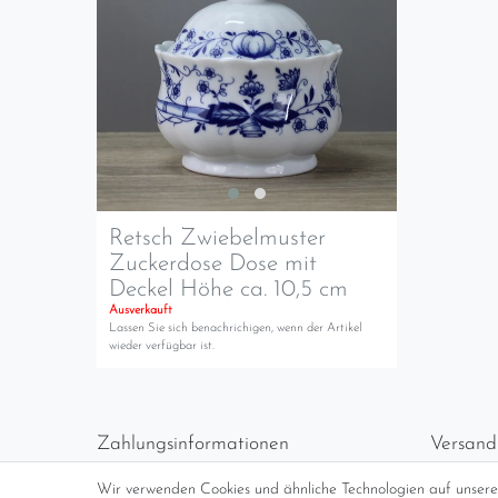
Retsch Zwiebelmuster
Zuckerdose Dose mit
Deckel Höhe ca. 10,5 cm
Ausverkauft
Lassen Sie sich benachrichigen, wenn der Artikel
wieder verfügbar ist.
Zahlungsinformationen
Versand
Vorabüberweisung
Versan
Wir verwenden Cookies und ähnliche Technologien auf unser
Paypal
kosten