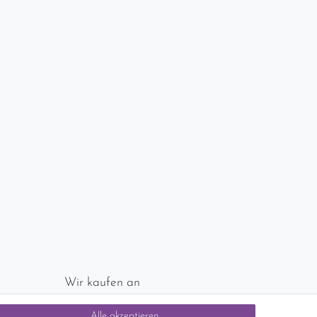
Wir kaufen an
chlands)
Sie haben zuviel Porzellan im Schrank? Gerne
Alle akzeptieren
kaufen wir dieses an. Einfach unverbindliches