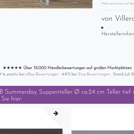
Mehrwertsteuer auf der
von
Ville
Herstellerinfo
★★★★★
Über 55.000 Händlerbewertungen auf großen Marktplätzen
9 % positiv bei
eBay-Bewertungen
· 4,9/5 bei
Etsy-Bewertungen
· Stand Juli 
B Summerday Suppenteller Ø ca.24 cm Teller tief
i
Sie hier: