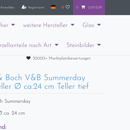
Anmelden
Registrieren
0
0
0,00 EUR
her
weitere Hersteller
Glas
rzellanteile nach Art
Steinbilder
50000+ Marktplatzbewertungen
y & Boch V&B Summerday
ler Ø ca.24 cm Teller tief
och Summerday
Ø ca. 24 cm
nd: