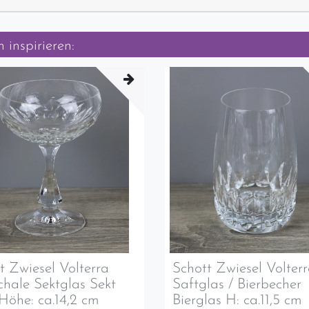
 inspirieren:
t Zwiesel Volterra
Schott Zwiesel Volter
chale Sektglas Sekt
Saftglas / Bierbecher
Höhe: ca.14,2 cm
Bierglas H: ca.11,5 cm