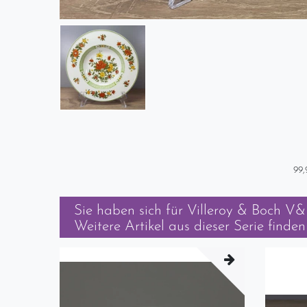
99,
Sie haben sich für
Villeroy & Boch V&
Weitere Artikel aus dieser Serie finden 