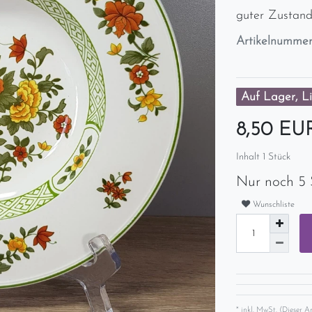
guter Zustand
Artikelnumme
Auf Lager, Li
8,50 E
Inhalt
1
Stück
Nur noch 5 
Wunschliste
* inkl. MwSt. (Dieser A