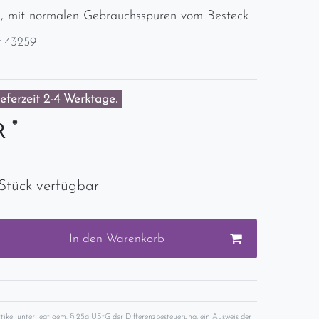
, mit normalen Gebrauchsspuren vom Besteck
r
43259
eferzeit 2-4 Werktage.
*
UR
Stück verfügbar
In den Warenkorb
rtikel unterliegt gem. § 25a UStG der Differenzbesteuerung, ein Ausweis der