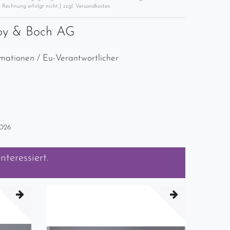
 Rechnung erfolgt nicht.) zzgl.
Versandkosten
roy & Boch AG
rmationen / Eu-Verantwortlicher
2026
nteressiert.