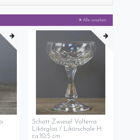
Alle ansehen
ra
Schott Zwiesel Volterra
Likörglas / Likörschale H:
ca.10,5 cm