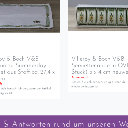
roy & Boch V&B
Villeroy & Boch V&B
end zu Summerday
Serviettenringe in OV
set aus Stoff ca. 27,4 x
Stück) 5 x 4 cm neuwe
cm
Ausverkauft
Lassen Sie sich benachrichigen, wenn der 
ft
wieder verfügbar ist.
 sich benachrichigen, wenn der Artikel
ügbar ist.
 & Antworten rund um unseren W