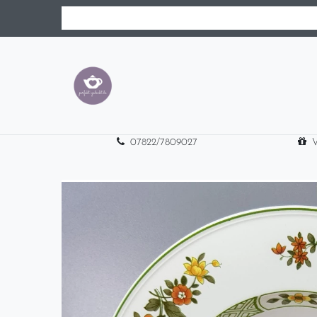
07822/7809027
V