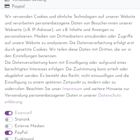
Paypal
Abholung
Wir verwenden Cookies und ähnliche Technologien auf unserer Website
Versandinformationen
und verarbeiten personenbezogene Daten von Besucher:innen unserer
Webseite (z.B. IP-Adresse), um z.B. Inhalte und Anzeigen zu
personalisieren, Medien von Drittanbietern einzubinden oder Zugriffe
Versand per GLS (6,90 Euro) oder DHL (8,49 Euro ) inkl. MwSt.
auf unsere Website zu analysieren. Die Datenverarbeitung erfolgt erst
(innerhalb Deutschlands)
durch gesetzte Cookies. Wir teilen diese Daten mit Dritten, die wir in
den Einstellungen benennen.
kostenfreie Lieferung ab 150 Euro Warenwert (innerhalb
Die Datenverarbeitung kann mit Einwilligung oder aufgrund eines
Deutschlands)
berechtigten Interesses erfolgen. Die Zustimmung kann erteilt oder
Übersicht Internationale Versandkosten
abgelehnt werden. Es besteht das Recht, nicht einzuwilligen und die
Wir kaufen an
Einwilligung zu einem späteren Zeitpunkt zu ändern oder zu
widerrufen. Beachten Sie unser
Impressum
und weitere Hinweise zur
Sie haben zuviel Porzellan im Schrank? Gerne kaufen wir dieses an.
Verwendung personenbezogener Daten in unserer
Daten­schutz­
Einfach unverbindliches Angebot anfordern.
erklärung
.
*Endpreis inkl. MwSt. (Dieser Artikel unterliegt gem. § 25a
Essenziell
UStG der Differenzbesteuerung, ein Ausweis der
Statistik
Mehrwertsteuer auf der Rechnung erfolgt nicht.)
Externe Medien
PayPal
Funktional