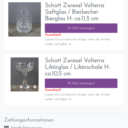
Schott Zwiesel Volterra
Saftglas / Bierbecher
Bierglas H: ca.11,5 cm
Artikel anzeigen
Ausverkauft
Lassen Sie sich benachrichigen, wenn der Artikel
wieder verfügbar ist.
Schott Zwiesel Volterra
Likörglas / Likörschale H:
ca.10,5 cm
Artikel anzeigen
Ausverkauft
Lassen Sie sich benachrichigen, wenn der Artikel
wieder verfügbar ist.
Zahlungsinformationen
Vorabüberweisung