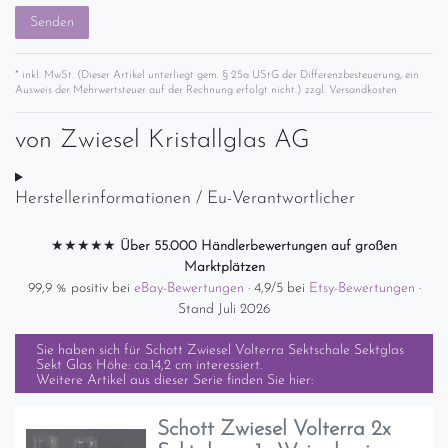
Senden
* inkl. MwSt. (Dieser Artikel unterliegt gem. § 25a UStG der Differenzbesteuerung, ein
Ausweis der Mehrwertsteuer auf der Rechnung erfolgt nicht.) zzgl.
Versandkosten
von
Zwiesel Kristallglas AG
Herstellerinformationen / Eu-Verantwortlicher
★★★★★
Über 55.000 Händlerbewertungen auf großen
Marktplätzen
99,9 % positiv bei
eBay-Bewertungen
· 4,9/5 bei
Etsy-Bewertungen
·
Stand Juli 2026
Sie haben sich für
Schott Zwiesel Volterra Sektschale Sektglas
Sekt Glas Höhe: ca.14,2 cm
interessiert.
Weitere Artikel aus dieser Serie finden Sie hier:
Schott Zwiesel Volterra 2x