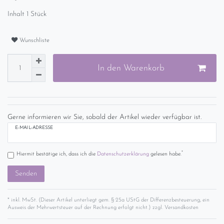
Inhalt
1
Stück
Wunschliste
In den Warenkorb
Gerne informieren wir Sie, sobald der Artikel wieder verfügbar ist.
E-MAIL-ADRESSE
*
Hiermit bestätige ich, dass ich die
Daten­schutz­erklärung
gelesen habe.
Senden
* inkl. MwSt. (Dieser Artikel unterliegt gem. § 25a UStG der Differenzbesteuerung, ein
Ausweis der Mehrwertsteuer auf der Rechnung erfolgt nicht.) zzgl.
Versandkosten