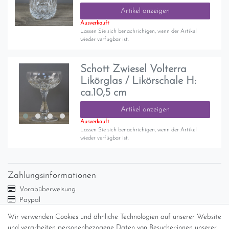
Artikel anzeigen
Ausverkauft
Lassen Sie sich benachrichigen, wenn der Artikel
wieder verfügbar ist.
Schott Zwiesel Volterra
Likörglas / Likörschale H:
ca.10,5 cm
Artikel anzeigen
Ausverkauft
Lassen Sie sich benachrichigen, wenn der Artikel
wieder verfügbar ist.
Zahlungsinformationen
Vorabüberweisung
Paypal
Abholung
Wir verwenden Cookies und ähnliche Technologien auf unserer Website
Versandinformationen
und verarbeiten personenbezogene Daten von Besucher:innen unserer