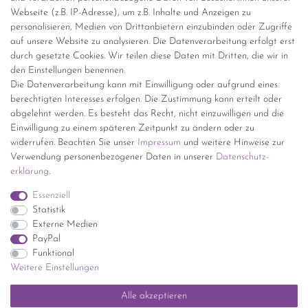
Webseite (z.B. IP-Adresse), um z.B. Inhalte und Anzeigen zu
personalisieren, Medien von Drittanbietern einzubinden oder Zugriffe
Versand per GLS (6,90 Euro) oder DHL (8,49 Euro ) inkl. MwSt.
auf unsere Website zu analysieren. Die Datenverarbeitung erfolgt erst
(innerhalb Deutschlands)
durch gesetzte Cookies. Wir teilen diese Daten mit Dritten, die wir in
den Einstellungen benennen.
kostenfreie Lieferung ab 150 Euro Warenwert (innerhalb
Die Datenverarbeitung kann mit Einwilligung oder aufgrund eines
Deutschlands)
berechtigten Interesses erfolgen. Die Zustimmung kann erteilt oder
Übersicht Internationale Versandkosten
abgelehnt werden. Es besteht das Recht, nicht einzuwilligen und die
Wir kaufen an
Einwilligung zu einem späteren Zeitpunkt zu ändern oder zu
widerrufen. Beachten Sie unser
Impressum
und weitere Hinweise zur
Sie haben zuviel Porzellan im Schrank? Gerne kaufen wir dieses an.
Verwendung personenbezogener Daten in unserer
Daten­schutz­
Einfach unverbindliches Angebot anfordern.
erklärung
.
*Endpreis inkl. MwSt. (Dieser Artikel unterliegt gem. § 25a
Essenziell
UStG der Differenzbesteuerung, ein Ausweis der
Statistik
Mehrwertsteuer auf der Rechnung erfolgt nicht.)
Externe Medien
PayPal
Funktional
Weitere Einstellungen
Impressum
Daten­schutz­erklärung
AGB
Widerrufs­recht
Alle akzeptieren