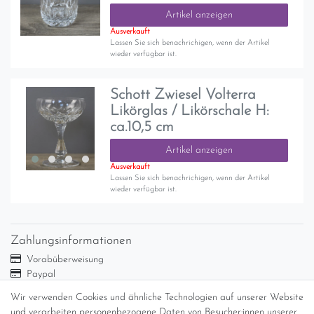
Artikel anzeigen
Ausverkauft
Lassen Sie sich benachrichigen, wenn der Artikel
wieder verfügbar ist.
Schott Zwiesel Volterra
Likörglas / Likörschale H:
ca.10,5 cm
Artikel anzeigen
Ausverkauft
Lassen Sie sich benachrichigen, wenn der Artikel
wieder verfügbar ist.
Zahlungsinformationen
Vorabüberweisung
Paypal
Abholung
Wir verwenden Cookies und ähnliche Technologien auf unserer Website
Versandinformationen
und verarbeiten personenbezogene Daten von Besucher:innen unserer