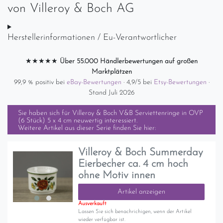
von
Villeroy & Boch AG
Herstellerinformationen / Eu-Verantwortlicher
★★★★★
Über 55.000 Händlerbewertungen auf großen
Marktplätzen
99,9 % positiv bei
eBay-Bewertungen
· 4,9/5 bei
Etsy-Bewertungen
·
Stand Juli 2026
Sie haben sich für
Villeroy & Boch V&B Serviettenringe in OVP
(6 Stück) 5 x 4 cm neuwertig
interessiert.
Weitere Artikel aus dieser Serie finden Sie hier:
Villeroy & Boch Summerday
Eierbecher ca. 4 cm hoch
ohne Motiv innen
Artikel anzeigen
Ausverkauft
Lassen Sie sich benachrichigen, wenn der Artikel
wieder verfügbar ist.