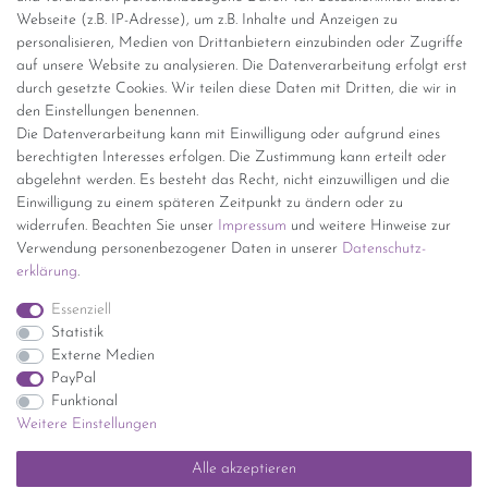
Webseite (z.B. IP-Adresse), um z.B. Inhalte und Anzeigen zu
personalisieren, Medien von Drittanbietern einzubinden oder Zugriffe
Versand per GLS (6,90 Euro) oder DHL (8,49 Euro ) inkl. MwSt.
auf unsere Website zu analysieren. Die Datenverarbeitung erfolgt erst
(innerhalb Deutschlands)
durch gesetzte Cookies. Wir teilen diese Daten mit Dritten, die wir in
den Einstellungen benennen.
kostenfreie Lieferung ab 150 Euro Warenwert (innerhalb
Die Datenverarbeitung kann mit Einwilligung oder aufgrund eines
Deutschlands)
berechtigten Interesses erfolgen. Die Zustimmung kann erteilt oder
Übersicht Internationale Versandkosten
abgelehnt werden. Es besteht das Recht, nicht einzuwilligen und die
Wir kaufen an
Einwilligung zu einem späteren Zeitpunkt zu ändern oder zu
widerrufen. Beachten Sie unser
Impressum
und weitere Hinweise zur
Sie haben zuviel Porzellan im Schrank? Gerne kaufen wir dieses an.
Verwendung personenbezogener Daten in unserer
Daten­schutz­
Einfach unverbindliches Angebot anfordern.
erklärung
.
*Endpreis inkl. MwSt. (Dieser Artikel unterliegt gem. § 25a
Essenziell
UStG der Differenzbesteuerung, ein Ausweis der
Statistik
Mehrwertsteuer auf der Rechnung erfolgt nicht.)
Externe Medien
PayPal
Funktional
Weitere Einstellungen
Impressum
Daten­schutz­erklärung
AGB
Widerrufs­recht
Alle akzeptieren