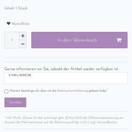
Inhalt
1
Stück
Wunschliste
In den Warenkorb
Gerne informieren wir Sie, sobald der Artikel wieder verfügbar ist.
E-MAIL-ADRESSE
*
Hiermit bestätige ich, dass ich die
Daten­schutz­erklärung
gelesen habe.
Senden
* inkl. MwSt. (Dieser Artikel unterliegt gem. § 25a UStG der Differenzbesteuerung, ein
Ausweis der Mehrwertsteuer auf der Rechnung erfolgt nicht.) zzgl.
Versandkosten