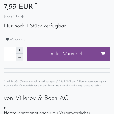
*
7,99 EUR
Inhalt
1
Stück
Nur noch 1 Stück verfügbar
Wunschliste
In den Warenkorb
* inkl. MwSt. (Dieser Artikel unterliegt gem. § 25a UStG der Differenzbesteuerung, ein
Ausweis der Mehrwertsteuer auf der Rechnung erfolgt nicht.) zzgl.
Versandkosten
von
Villeroy & Boch AG
Herstellerinformationen / Eu-Verantwortlicher