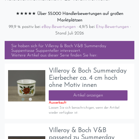
★★★★★
Über 55.000 Händlerbewertungen auf großen
Marktplätzen
99,9 % positiv bei
eBay-Bewertungen
· 4,9/5 bei
Etsy-Bewertungen
·
Stand Juli 2026
Sie haben sich für
Villeroy & Boch V&B Summerday
Suppentasse Suppenteller
interessiert.
Weitere Artikel aus dieser Serie finden Sie hier:
Villeroy & Boch Summerday
Eierbecher ca. 4 cm hoch
ohne Motiv innen
Artikel anzeigen
Ausverkauft
Lassen Sie sich benachrichigen, wenn der Artikel
wieder verfügbar ist.
Villeroy & Boch V&B
passend zu Summerday