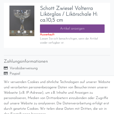
Schott Zwiesel Volterra
Likörglas / Likörschale H:
ca.10,5 cm
Artikel anzeigen
Ausverkauft
Lassen Sie sich benachrichigen, wenn der Artikel
wieder verfügbar ist.
Zahlungsinformationen
Vorabüberweisung
Paypal
Abholung
Wir verwenden Cookies und ähnliche Technologien auf unserer Website
und verarbeiten personenbezogene Daten von Besucher:innen unserer
Versandinformationen
Webseite (z.B. IP-Adresse), um z.B. Inhalte und Anzeigen zu
personalisieren, Medien von Drittanbietern einzubinden oder Zugriffe
Versand per GLS (6,90 Euro) oder DHL (8,49 Euro ) inkl. MwSt.
auf unsere Website zu analysieren. Die Datenverarbeitung erfolgt erst
(innerhalb Deutschlands)
durch gesetzte Cookies. Wir teilen diese Daten mit Dritten, die wir in