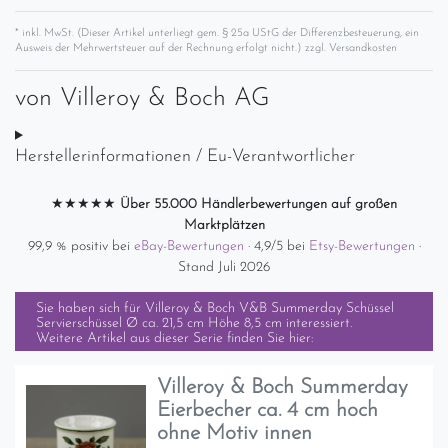
* inkl. MwSt. (Dieser Artikel unterliegt gem. § 25a UStG der Differenzbesteuerung, ein
Ausweis der Mehrwertsteuer auf der Rechnung erfolgt nicht.) zzgl.
Versandkosten
von
Villeroy & Boch AG
Herstellerinformationen / Eu-Verantwortlicher
★★★★★
Über 55.000 Händlerbewertungen auf großen
Marktplätzen
99,9 % positiv bei
eBay-Bewertungen
· 4,9/5 bei
Etsy-Bewertungen
·
Stand Juli 2026
Sie haben sich für
Villeroy & Boch V&B Summerday Schüssel
Servierschüssel Ø ca. 21,5 cm Höhe 8,5 cm
interessiert.
Weitere Artikel aus dieser Serie finden Sie hier:
Villeroy & Boch Summerday
Eierbecher ca. 4 cm hoch
ohne Motiv innen