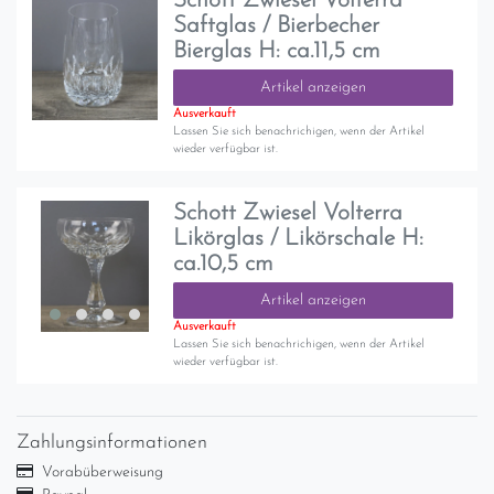
Schott Zwiesel Volterra
Saftglas / Bierbecher
Bierglas H: ca.11,5 cm
Artikel anzeigen
Ausverkauft
Lassen Sie sich benachrichigen, wenn der Artikel
wieder verfügbar ist.
Schott Zwiesel Volterra
Likörglas / Likörschale H:
ca.10,5 cm
Artikel anzeigen
Ausverkauft
Lassen Sie sich benachrichigen, wenn der Artikel
wieder verfügbar ist.
Zahlungsinformationen
Vorabüberweisung