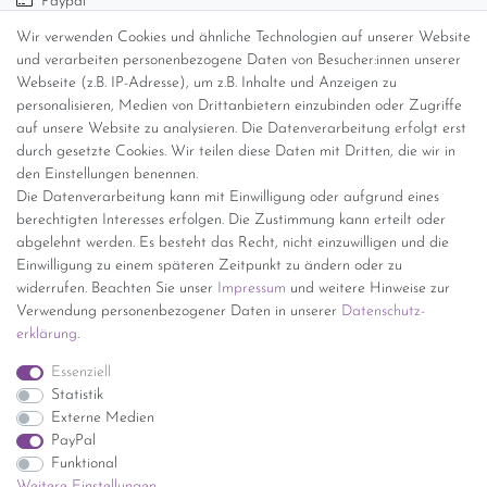
Paypal
Abholung
Wir verwenden Cookies und ähnliche Technologien auf unserer Website
Versandinformationen
und verarbeiten personenbezogene Daten von Besucher:innen unserer
Webseite (z.B. IP-Adresse), um z.B. Inhalte und Anzeigen zu
personalisieren, Medien von Drittanbietern einzubinden oder Zugriffe
Versand per GLS (6,90 Euro) oder DHL (8,49 Euro ) inkl. MwSt.
auf unsere Website zu analysieren. Die Datenverarbeitung erfolgt erst
(innerhalb Deutschlands)
durch gesetzte Cookies. Wir teilen diese Daten mit Dritten, die wir in
den Einstellungen benennen.
kostenfreie Lieferung ab 150 Euro Warenwert (innerhalb
Die Datenverarbeitung kann mit Einwilligung oder aufgrund eines
Deutschlands)
berechtigten Interesses erfolgen. Die Zustimmung kann erteilt oder
Übersicht Internationale Versandkosten
abgelehnt werden. Es besteht das Recht, nicht einzuwilligen und die
Wir kaufen an
Einwilligung zu einem späteren Zeitpunkt zu ändern oder zu
widerrufen. Beachten Sie unser
Impressum
und weitere Hinweise zur
Sie haben zuviel Porzellan im Schrank? Gerne kaufen wir dieses an.
Verwendung personenbezogener Daten in unserer
Daten­schutz­
Einfach unverbindliches Angebot anfordern.
erklärung
.
*Endpreis inkl. MwSt. (Dieser Artikel unterliegt gem. § 25a
Essenziell
UStG der Differenzbesteuerung, ein Ausweis der
Statistik
Mehrwertsteuer auf der Rechnung erfolgt nicht.)
Externe Medien
PayPal
Funktional
Weitere Einstellungen