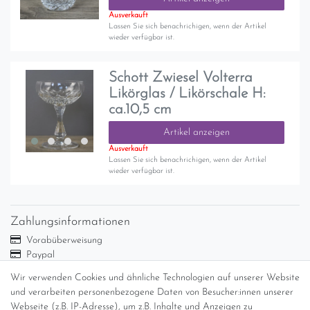
Ausverkauft
Lassen Sie sich benachrichigen, wenn der Artikel
wieder verfügbar ist.
Schott Zwiesel Volterra
Likörglas / Likörschale H:
ca.10,5 cm
Artikel anzeigen
Ausverkauft
Lassen Sie sich benachrichigen, wenn der Artikel
wieder verfügbar ist.
Zahlungsinformationen
Vorabüberweisung
Paypal
Abholung
Wir verwenden Cookies und ähnliche Technologien auf unserer Website
Versandinformationen
und verarbeiten personenbezogene Daten von Besucher:innen unserer
Webseite (z.B. IP-Adresse), um z.B. Inhalte und Anzeigen zu