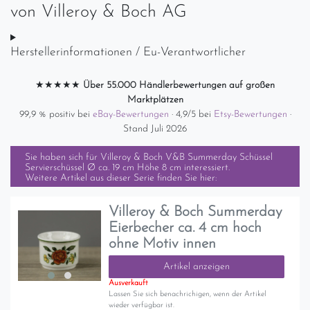
von
Villeroy & Boch AG
Herstellerinformationen / Eu-Verantwortlicher
★★★★★
Über 55.000 Händlerbewertungen auf großen
Marktplätzen
99,9 % positiv bei
eBay-Bewertungen
· 4,9/5 bei
Etsy-Bewertungen
·
Stand Juli 2026
Sie haben sich für
Villeroy & Boch V&B Summerday Schüssel
Servierschüssel Ø ca. 19 cm Höhe 8 cm
interessiert.
Weitere Artikel aus dieser Serie finden Sie hier:
Villeroy & Boch Summerday
Eierbecher ca. 4 cm hoch
ohne Motiv innen
Artikel anzeigen
Ausverkauft
Lassen Sie sich benachrichigen, wenn der Artikel
wieder verfügbar ist.