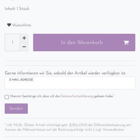
Inhalt
1
Stück
Wunschliste
In den Warenkorb
Gerne informieren wir Sie, sobald der Artikel wieder verfügbar ist.
E-MAIL-ADRESSE
*
Hiermit bestätige ich, dass ich die
Daten­schutz­erklärung
gelesen habe.
Senden
* inkl. MwSt. (Dieser Artikel unterliegt gem. § 25a UStG der Differenzbesteuerung, ein
Ausweis der Mehrwertsteuer auf der Rechnung erfolgt nicht.) zzgl.
Versandkosten