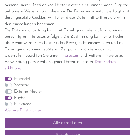
personalisieren, Medien von Drittanbietern einzubinden oder Zugriffe
Versand per GLS (6,90 Euro) oder DHL (8,49 Euro ) inkl. MwSt.
auf unsere Website zu analysieren. Die Datenverarbeitung erfolgt erst
(innerhalb Deutschlands)
durch gesetzte Cookies. Wir teilen diese Daten mit Dritten, die wir in
den Einstellungen benennen.
kostenfreie Lieferung ab 150 Euro Warenwert (innerhalb
Die Datenverarbeitung kann mit Einwilligung oder aufgrund eines
Deutschlands)
berechtigten Interesses erfolgen. Die Zustimmung kann erteilt oder
Übersicht Internationale Versandkosten
abgelehnt werden. Es besteht das Recht, nicht einzuwilligen und die
Wir kaufen an
Einwilligung zu einem späteren Zeitpunkt zu ändern oder zu
widerrufen. Beachten Sie unser
Impressum
und weitere Hinweise zur
Sie haben zuviel Porzellan im Schrank? Gerne kaufen wir dieses an.
Verwendung personenbezogener Daten in unserer
Daten­schutz­
Einfach unverbindliches Angebot anfordern.
erklärung
.
*Endpreis inkl. MwSt. (Dieser Artikel unterliegt gem. § 25a
Essenziell
UStG der Differenzbesteuerung, ein Ausweis der
Statistik
Mehrwertsteuer auf der Rechnung erfolgt nicht.)
Externe Medien
PayPal
Funktional
Weitere Einstellungen
Impressum
Daten­schutz­erklärung
AGB
Widerrufs­recht
Alle akzeptieren
Kontakt
Vertrag widerrufen
Alle ablehnen