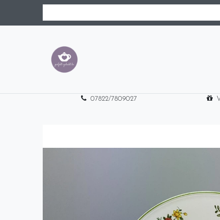
07822/7809027
V