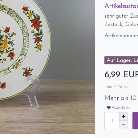
Artikelzusta
sehr guter Zu
Besteck; Geb
Artikelnumme
Auf Lager, Li
6,99 E
Inhalt
1
Stück
Mehr als 10
Wunschliste