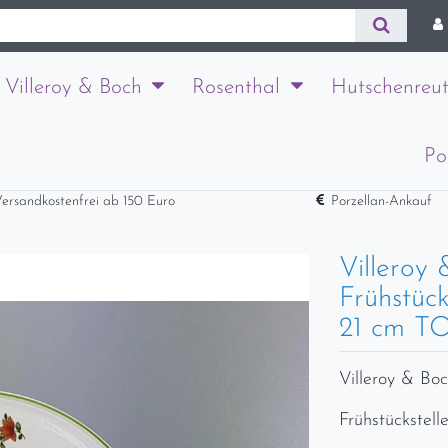
Villeroy & Boch
Rosenthal
Hutschenreut
Po
ersandkostenfrei ab 150 Euro
Porzellan-Ankauf
Villero
Frühstück
21 cm T
Villeroy & B
Frühstückstell