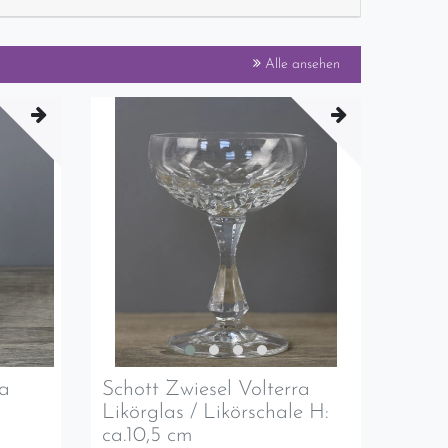
Alle ansehen
ra
Schott Zwiesel Volterra
Likörglas / Likörschale H:
ca.10,5 cm