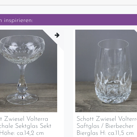
 inspirieren:
t Zwiesel Volterra
Schott Zwiesel Volter
chale Sektglas Sekt
Saftglas / Bierbecher
Höhe: ca.14,2 cm
Bierglas H: ca.11,5 cm