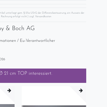
rtikel unterliegt gem. § 25a UStG der Differenzbesteuerung, ein Ausweis der
 Rechnung erfolgt nicht.) zzgl.
Versandkosten
roy & Boch AG
rmationen / Eu-Verantwortlicher
2026
r Ø 21 cm TOP
interessiert.