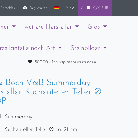
Anmelden
Registrieren
0
0
0,00 EUR
her
weitere Hersteller
Glas
rzellanteile nach Art
Steinbilder
50000+ Marktplatzbewertungen
y & Boch V&B Summerday
steller Kuchenteller Teller Ø
OP
och Summerday
er Kuchenteller Teller Ø ca. 21 cm