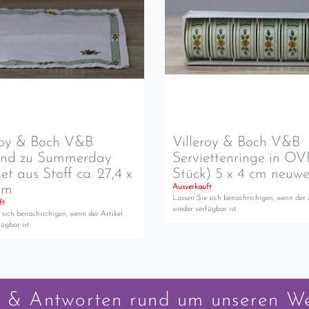
roy & Boch V&B
Villeroy & Boch V&B
end zu Summerday
Serviettenringe in OV
set aus Stoff ca. 27,4 x
Stück) 5 x 4 cm neuwe
cm
Ausverkauft
Lassen Sie sich benachrichigen, wenn der 
ft
wieder verfügbar ist.
 sich benachrichigen, wenn der Artikel
ügbar ist.
 & Antworten rund um unseren W