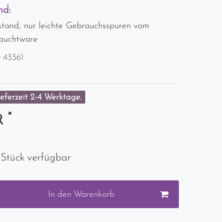
nd:
stand, nur leichte Gebrauchsspuren vom
rauchtware
r
43361
eferzeit 2-4 Werktage.
*
UR
 Stück verfügbar
In den Warenkorb