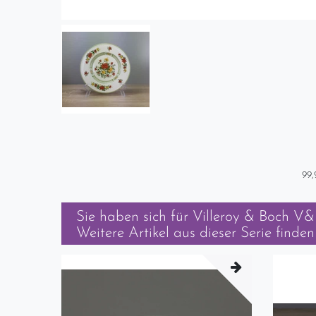
99,
Sie haben sich für
Villeroy & Boch V&
Weitere Artikel aus dieser Serie finden 