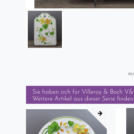
99,
Sie haben sich für
Villeroy & Boch V&
Weitere Artikel aus dieser Serie finden 