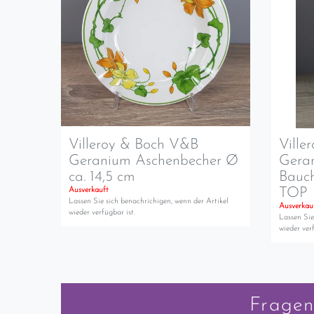
Villeroy & Boch V&B
Ville
Geranium Aschenbecher Ø
Gera
ca. 14,5 cm
Bauch
TOP
Ausverkauft
Lassen Sie sich benachrichigen, wenn der Artikel
Ausverkau
wieder verfügbar ist.
Lassen Sie
wieder verf
Fragen