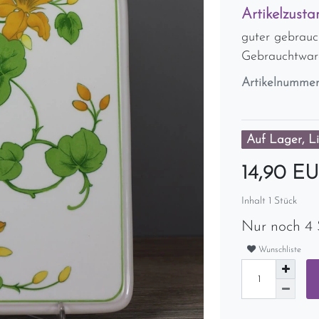
Artikelzusta
guter gebrauc
Gebrauchtwar
Artikelnumme
Auf Lager, Li
14,90 E
Inhalt
1
Stück
Nur noch 4 
Wunschliste