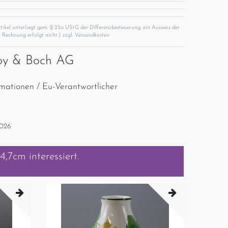
rtikel unterliegt gem. § 25a UStG der Differenzbesteuerung, ein Ausweis der
 Rechnung erfolgt nicht.) zzgl.
Versandkosten
roy & Boch AG
rmationen / Eu-Verantwortlicher
2026
14,7cm
interessiert.