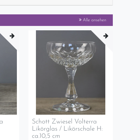
Alle ansehen
ra
Schott Zwiesel Volterra
Likörglas / Likörschale H:
ca.10,5 cm