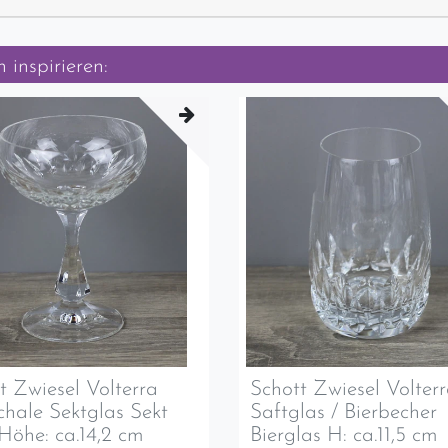
 inspirieren:
t Zwiesel Volterra
Schott Zwiesel Volter
chale Sektglas Sekt
Saftglas / Bierbecher
Höhe: ca.14,2 cm
Bierglas H: ca.11,5 cm