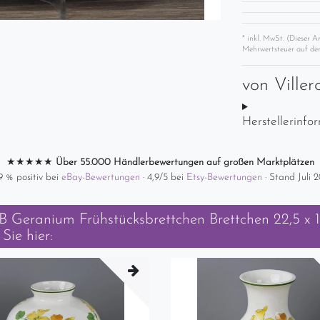
* inkl. MwSt. (Dieser A
Mehrwertsteuer auf der
von
Ville
Herstellerinfo
★★★★★
Über 55.000 Händlerbewertungen auf großen Marktplätzen
9 % positiv bei
eBay-Bewertungen
· 4,9/5 bei
Etsy-Bewertungen
· Stand Juli 
B Geranium Frühstücksbrettchen Brettchen 22,5 x 
Sie hier: