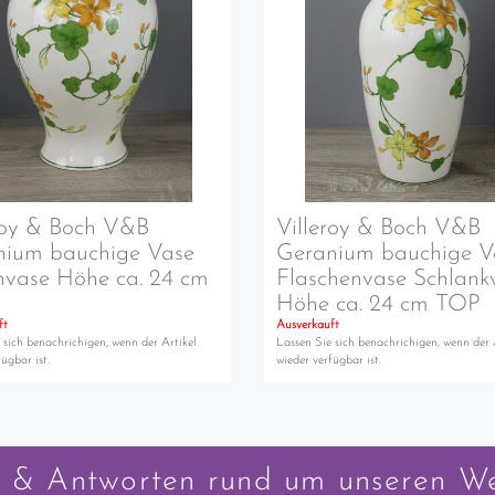
roy & Boch V&B
Villeroy & Boch V&B
nium bauchige Vase
Geranium bauchige V
vase Höhe ca. 24 cm
Flaschenvase Schlank
Höhe ca. 24 cm TOP
ft
Ausverkauft
 sich benachrichigen, wenn der Artikel
Lassen Sie sich benachrichigen, wenn der 
ügbar ist.
wieder verfügbar ist.
 & Antworten rund um unseren W