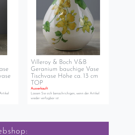
Villeroy & Boch V&B
ase
Geranium bauchige Vase
vase
Tischvase Höhe ca. 13 cm
TOP
Ausverkauft
Artikel
Lassen Sie sich benachrichigen, wenn der Artikel
wieder verfügbar ist.
ebshop: