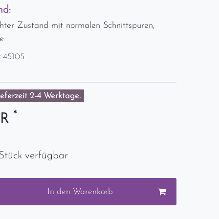
nd:
hter Zustand mit normalen Schnittspuren,
e
r
45105
eferzeit 2-4 Werktage.
*
UR
Stück verfügbar
In den Warenkorb