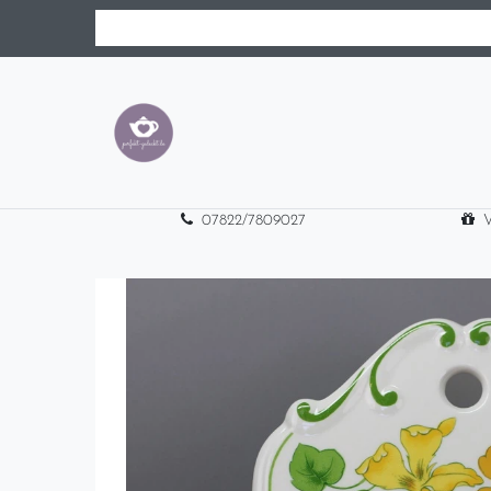
07822/7809027
V