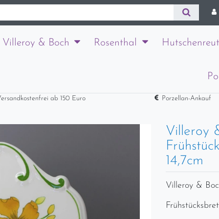
Villeroy & Boch
Rosenthal
Hutschenreut
Po
ersandkostenfrei ab 150 Euro
Porzellan-Ankauf
Villeroy
Frühstück
14,7cm
Villeroy & Bo
Frühstücksbret