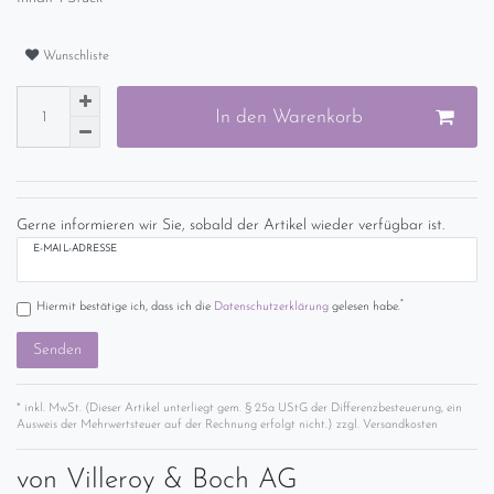
Wunschliste
In den Warenkorb
Gerne informieren wir Sie, sobald der Artikel wieder verfügbar ist.
E-MAIL-ADRESSE
*
Hiermit bestätige ich, dass ich die
Daten­schutz­erklärung
gelesen habe.
Senden
* inkl. MwSt. (Dieser Artikel unterliegt gem. § 25a UStG der Differenzbesteuerung, ein
Ausweis der Mehrwertsteuer auf der Rechnung erfolgt nicht.) zzgl.
Versandkosten
von
Villeroy & Boch AG