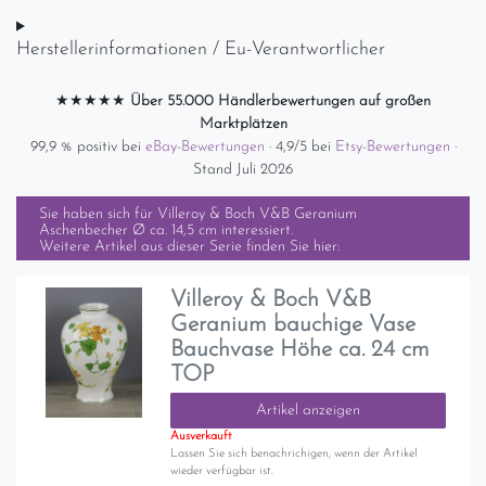
Herstellerinformationen / Eu-Verantwortlicher
★★★★★
Über 55.000 Händlerbewertungen auf großen
Marktplätzen
99,9 % positiv bei
eBay-Bewertungen
· 4,9/5 bei
Etsy-Bewertungen
·
Stand Juli 2026
Sie haben sich für
Villeroy & Boch V&B Geranium
Aschenbecher Ø ca. 14,5 cm
interessiert.
Weitere Artikel aus dieser Serie finden Sie hier:
Villeroy & Boch V&B
Geranium bauchige Vase
Bauchvase Höhe ca. 24 cm
TOP
Artikel anzeigen
Ausverkauft
Lassen Sie sich benachrichigen, wenn der Artikel
wieder verfügbar ist.