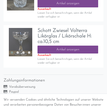
Artikel anzeigen
Ausverkauft
Lassen Sie sich benachrichigen, wenn der Artikel
wieder verfügbar ist.
Schott Zwiesel Volterra
Likörglas / Likörschale H:
ca.10,5 cm
Artikel anzeigen
Ausverkauft
Lassen Sie sich benachrichigen, wenn der Artikel
wieder verfügbar ist.
Zahlungsinformationen
Vorabüberweisung
Paypal
Abholung
Wir verwenden Cookies und ähnliche Technologien auf unserer Website
Versandinformationen
und verarbeiten personenbezogene Daten von Besucher:innen unserer