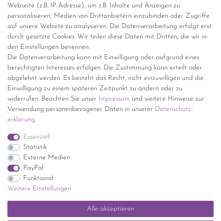
Webseite (z.B. IP-Adresse), um z.B. Inhalte und Anzeigen zu
personalisieren, Medien von Drittanbietern einzubinden oder Zugriffe
Versand per GLS (6,90 Euro) oder DHL (8,49 Euro ) inkl. MwSt.
auf unsere Website zu analysieren. Die Datenverarbeitung erfolgt erst
(innerhalb Deutschlands)
durch gesetzte Cookies. Wir teilen diese Daten mit Dritten, die wir in
den Einstellungen benennen.
kostenfreie Lieferung ab 150 Euro Warenwert (innerhalb
Die Datenverarbeitung kann mit Einwilligung oder aufgrund eines
Deutschlands)
berechtigten Interesses erfolgen. Die Zustimmung kann erteilt oder
Übersicht Internationale Versandkosten
abgelehnt werden. Es besteht das Recht, nicht einzuwilligen und die
Wir kaufen an
Einwilligung zu einem späteren Zeitpunkt zu ändern oder zu
widerrufen. Beachten Sie unser
Impressum
und weitere Hinweise zur
Sie haben zuviel Porzellan im Schrank? Gerne kaufen wir dieses an.
Verwendung personenbezogener Daten in unserer
Daten­schutz­
Einfach unverbindliches Angebot anfordern.
erklärung
.
*Endpreis inkl. MwSt. (Dieser Artikel unterliegt gem. § 25a
Essenziell
UStG der Differenzbesteuerung, ein Ausweis der
Statistik
Mehrwertsteuer auf der Rechnung erfolgt nicht.)
Externe Medien
PayPal
Funktional
Weitere Einstellungen
Impressum
Daten­schutz­erklärung
AGB
Widerrufs­recht
Alle akzeptieren