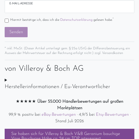
E-MAIL-ADRESSE
*
Hiermit bestätige ich, dass ich die
Daten­schutz­erklärung
gelesen habe.
Senden
* inkl. MwSt. (Dieser Artikel unterliegt gem. § 25a UStG der Differenzbesteuerung, ein
Ausweis der Mehrwertsteuer auf der Rechnung erfolgt nicht.) zzgl.
Versandkosten
von
Villeroy & Boch AG
Herstellerinformationen / Eu-Verantwortlicher
★★★★★
Über 55.000 Händlerbewertungen auf großen
Marktplätzen
99,9 % positiv bei
eBay-Bewertungen
· 4,9/5 bei
Etsy-Bewertungen
·
Stand Juli 2026
Sie haben sich für
Villeroy & Boch V&B Geranium bauchige
Vase Bauchvase Höhe ca. 24 cm TOP
interessiert.