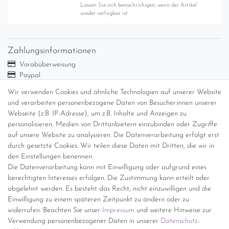
Lassen Sie sich benachrichigen, wenn der Artikel
wieder verfügbar ist.
Zahlungsinformationen
Vorabüberweisung
Paypal
Abholung
Wir verwenden Cookies und ähnliche Technologien auf unserer Website
Versandinformationen
und verarbeiten personenbezogene Daten von Besucher:innen unserer
Webseite (z.B. IP-Adresse), um z.B. Inhalte und Anzeigen zu
personalisieren, Medien von Drittanbietern einzubinden oder Zugriffe
Versand per GLS (6,90 Euro) oder DHL (8,49 Euro ) inkl. MwSt.
auf unsere Website zu analysieren. Die Datenverarbeitung erfolgt erst
(innerhalb Deutschlands)
durch gesetzte Cookies. Wir teilen diese Daten mit Dritten, die wir in
den Einstellungen benennen.
kostenfreie Lieferung ab 150 Euro Warenwert (innerhalb
Die Datenverarbeitung kann mit Einwilligung oder aufgrund eines
Deutschlands)
berechtigten Interesses erfolgen. Die Zustimmung kann erteilt oder
Übersicht Internationale Versandkosten
abgelehnt werden. Es besteht das Recht, nicht einzuwilligen und die
Wir kaufen an
Einwilligung zu einem späteren Zeitpunkt zu ändern oder zu
widerrufen. Beachten Sie unser
Impressum
und weitere Hinweise zur
Sie haben zuviel Porzellan im Schrank? Gerne kaufen wir dieses an.
Verwendung personenbezogener Daten in unserer
Daten­schutz­
Einfach unverbindliches Angebot anfordern.