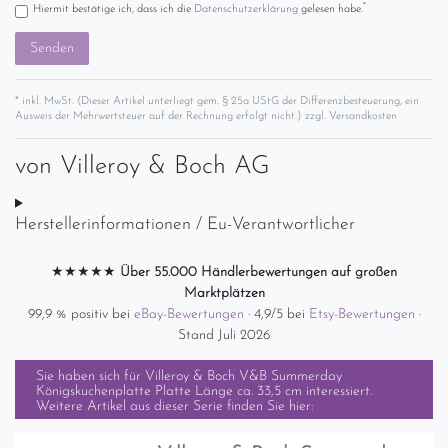
*
Hiermit bestätige ich, dass ich die
Daten­schutz­erklärung
gelesen habe.
Senden
* inkl. MwSt. (Dieser Artikel unterliegt gem. § 25a UStG der Differenzbesteuerung, ein
Ausweis der Mehrwertsteuer auf der Rechnung erfolgt nicht.) zzgl.
Versandkosten
von
Villeroy & Boch AG
Herstellerinformationen / Eu-Verantwortlicher
★★★★★
Über 55.000 Händlerbewertungen auf großen
Marktplätzen
99,9 % positiv bei
eBay-Bewertungen
· 4,9/5 bei
Etsy-Bewertungen
·
Stand Juli 2026
Sie haben sich für
Villeroy & Boch V&B Summerday
Königskuchenplatte Platte Länge ca. 33,5 cm
interessiert.
Weitere Artikel aus dieser Serie finden Sie hier: