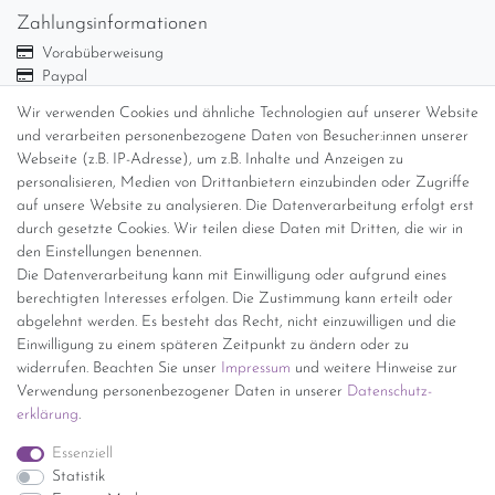
Zahlungsinformationen
Vorabüberweisung
Paypal
Abholung
Wir verwenden Cookies und ähnliche Technologien auf unserer Website
Versandinformationen
und verarbeiten personenbezogene Daten von Besucher:innen unserer
Webseite (z.B. IP-Adresse), um z.B. Inhalte und Anzeigen zu
personalisieren, Medien von Drittanbietern einzubinden oder Zugriffe
Versand per GLS (6,90 Euro) oder DHL (8,49 Euro ) inkl. MwSt.
auf unsere Website zu analysieren. Die Datenverarbeitung erfolgt erst
(innerhalb Deutschlands)
durch gesetzte Cookies. Wir teilen diese Daten mit Dritten, die wir in
den Einstellungen benennen.
kostenfreie Lieferung ab 150 Euro Warenwert (innerhalb
Die Datenverarbeitung kann mit Einwilligung oder aufgrund eines
Deutschlands)
berechtigten Interesses erfolgen. Die Zustimmung kann erteilt oder
Übersicht Internationale Versandkosten
abgelehnt werden. Es besteht das Recht, nicht einzuwilligen und die
Wir kaufen an
Einwilligung zu einem späteren Zeitpunkt zu ändern oder zu
widerrufen. Beachten Sie unser
Impressum
und weitere Hinweise zur
Sie haben zuviel Porzellan im Schrank? Gerne kaufen wir dieses an.
Verwendung personenbezogener Daten in unserer
Daten­schutz­
Einfach unverbindliches Angebot anfordern.
erklärung
.
*Endpreis inkl. MwSt. (Dieser Artikel unterliegt gem. § 25a
Essenziell
UStG der Differenzbesteuerung, ein Ausweis der
Statistik