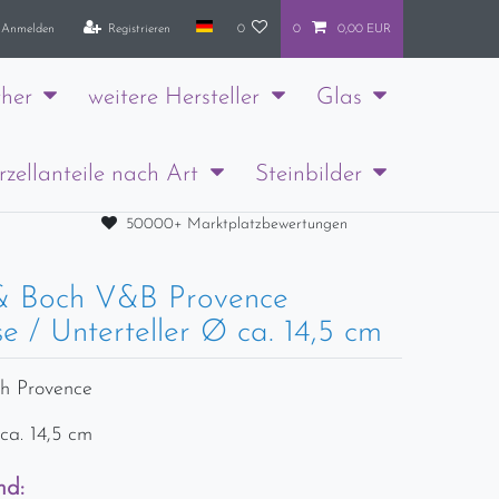
Anmelden
Registrieren
0
0
0,00 EUR
her
weitere Hersteller
Glas
rzellanteile nach Art
Steinbilder
50000+ Marktplatzbewertungen
 & Boch V&B Provence
e / Unterteller Ø ca. 14,5 cm
ch Provence
ca. 14,5 cm
nd: