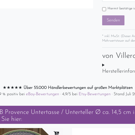
Hiermit bestätige i
Senden
* inkl. MwSt. (Dieser A
Mehrwertsteuer auf der
von
Ville
Herstellerinfo
★★★★★
Über 55.000 Händlerbewertungen auf großen Marktplätzen
9 % positiv bei
eBay-Bewertungen
· 4,9/5 bei
Etsy-Bewertungen
· Stand Juli 
 Provence Untertasse / Unterteller Ø ca. 14,5 cm
i
Sie hier: