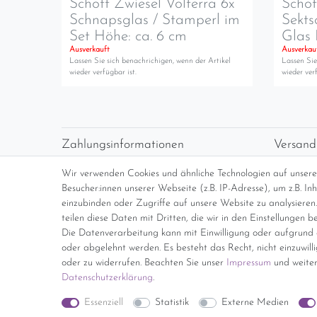
Schott Zwiesel Volterra 6x
Schot
Schnapsglas / Stamperl im
Sekts
Set Höhe: ca. 6 cm
Glas 
Ausverkauft
Ausverkau
Lassen Sie sich benachrichigen, wenn der Artikel
Lassen Sie
wieder verfügbar ist.
wieder verf
Zahlungsinformationen
Versand
Vorabüberweisung
Versan
Wir verwenden Cookies und ähnliche Technologien auf unser
Paypal
kosten
Besucher:innen unserer Webseite (z.B. IP-Adresse), um z.B. I
Abholung
Übersi
einzubinden oder Zugriffe auf unsere Website zu analysieren.
teilen diese Daten mit Dritten, die wir in den Einstellungen b
Die Datenverarbeitung kann mit Einwilligung oder aufgrund e
*Endpreis inkl. MwSt. (Dieser Artikel u
oder abgelehnt werden. Es besteht das Recht, nicht einzuwill
oder zu widerrufen. Beachten Sie unser
Impressum
und weiter
Daten­schutz­erklärung
.
Impressum
Essenziell
Statistik
Externe Medien