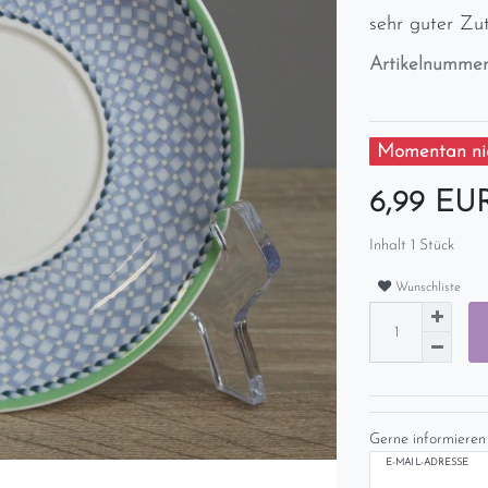
sehr guter Zu
Artikelnumme
Momentan nic
6,99 E
Inhalt
1
Stück
Wunschliste
Gerne informieren 
E-MAIL-ADRESSE