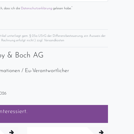
*
ch, dass ich die
Daten­schutz­erklärung
gelesen habe.
rtikel unterliegt gem. § 25a UStG der Differenzbesteuerung, ein Ausweis der
 Rechnung erfolgt nicht.) zzgl.
Versandkosten
roy & Boch AG
rmationen / Eu-Verantwortlicher
2026
nteressiert.