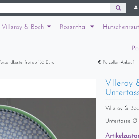
Villeroy & Boch
Rosenthal
Hutschenreut
Po
ersandkostenfrei ab 150 Euro
Porzellan-Ankauf
Villeroy
Untertass
Villeroy & Bo
Untertasse Ø 
Artikelzusta