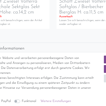
t Zwiesel Volterra
Schott Zwiesel Volter
chale Sektglas Sekt
Saftglas / Bierbecher
Höhe: ca.14,2 cm
Bierglas H: ca.11,5 cm
ft
Ausverkauft
 sich benachrichigen, wenn der Artikel
Lassen Sie sich benachrichigen, wenn der 
ügbar ist.
wieder verfügbar ist.
informationen
d per GLS (6,90 Euro) oder DHL (8,49 Euro ) inkl. MwSt. (innerhalb Deuts
er Website und verarbeiten personenbezogene Daten von
freie Lieferung ab 150 Euro Warenwert (innerhalb Deutschlands)
nhalte und Anzeigen zu personalisieren, Medien von Drittanbietern
cht Internationale Versandkosten
 Die Datenverarbeitung erfolgt erst durch gesetzte Cookies. Wir
enennen.
ines berechtigten Interesses erfolgen. Die Zustimmung kann erteilt
nterliegt gem. § 25a UStG der Differenzbesteuerung, ein Ausweis der Mehrwer
igen und die Einwilligung zu einem späteren Zeitpunkt zu ändern
e Hinweise zur Verwendung personenbezogener Daten in unserer
Daten­schutz­erklärung
AGB
Widerrufs­recht
Vertrag widerrufe
PayPal
Funktional
Weitere Einstellungen