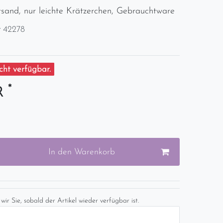
tsand, nur leichte Krätzerchen, Gebrauchtware
r
42278
ht verfügbar.
*
UR
In den Warenkorb
wir Sie, sobald der Artikel wieder verfügbar ist.