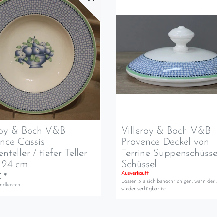
roy & Boch V&B
Villeroy & Boch V&B
nce Cassis
Provence Deckel von
teller / tiefer Teller
Terrine Suppenschüsse
 24 cm
Schüssel
Ausverkauft
 *
Lassen Sie sich benachrichigen, wenn der 
andkosten
wieder verfügbar ist.