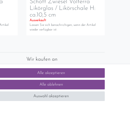
ra
Schott Zwiesel Volterra
Likörglas / Likörschale H:
ca.10,5 cm
Ausverkauft
Artikel
Lassen Sie sich benachrichigen, wenn der Artikel
wieder verfügbar ist.
Wir kaufen an
chlands)
Sie haben zuviel Porzellan im Schrank? Gerne
Alle akzeptieren
kaufen wir dieses an. Einfach unverbindliches
Angebot anfordern.
Alle ablehnen
Auswahl akzeptieren
tsteuer auf der Rechnung erfolgt nicht.)
SEHR GUT
5 / 5
aus 1414 Bewertungen
bei: ebay.de,
shopvote.de
Kontakt
n