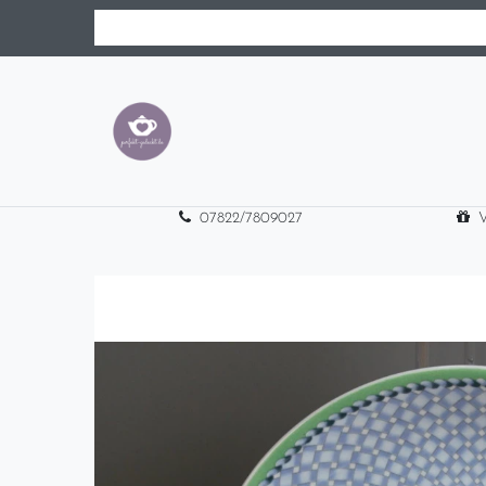
07822/7809027
V