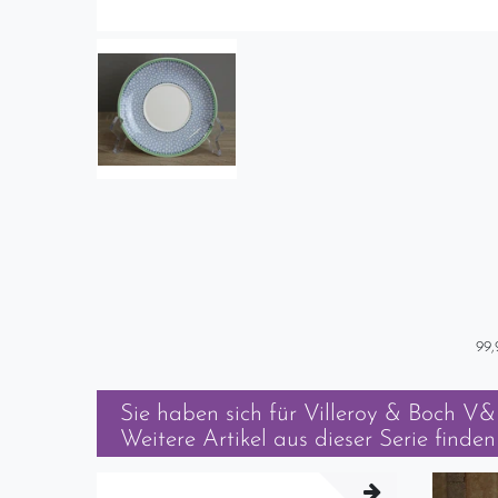
99,
Sie haben sich für
Villeroy & Boch V&B
Weitere Artikel aus dieser Serie finden 