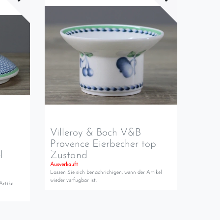
Villeroy & Boch V&B
Provence Eierbecher top
l
Zustand
Ausverkauft
Lassen Sie sich benachrichigen, wenn der Artikel
wieder verfügbar ist.
Artikel