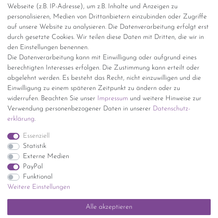
Webseite (z.B. IP-Adresse), um z.B. Inhalte und Anzeigen zu
personalisieren, Medien von Drittanbietern einzubinden oder Zugriffe
Versand per GLS (6,90 Euro) oder DHL (8,49 Euro ) inkl. MwSt.
auf unsere Website zu analysieren. Die Datenverarbeitung erfolgt erst
(innerhalb Deutschlands)
durch gesetzte Cookies. Wir teilen diese Daten mit Dritten, die wir in
den Einstellungen benennen.
kostenfreie Lieferung ab 150 Euro Warenwert (innerhalb
Die Datenverarbeitung kann mit Einwilligung oder aufgrund eines
Deutschlands)
berechtigten Interesses erfolgen. Die Zustimmung kann erteilt oder
Übersicht Internationale Versandkosten
abgelehnt werden. Es besteht das Recht, nicht einzuwilligen und die
Wir kaufen an
Einwilligung zu einem späteren Zeitpunkt zu ändern oder zu
widerrufen. Beachten Sie unser
Impressum
und weitere Hinweise zur
Sie haben zuviel Porzellan im Schrank? Gerne kaufen wir dieses an.
Verwendung personenbezogener Daten in unserer
Daten­schutz­
Einfach unverbindliches Angebot anfordern.
erklärung
.
*Endpreis inkl. MwSt. (Dieser Artikel unterliegt gem. § 25a
Essenziell
UStG der Differenzbesteuerung, ein Ausweis der
Statistik
Mehrwertsteuer auf der Rechnung erfolgt nicht.)
Externe Medien
PayPal
Funktional
Weitere Einstellungen
Impressum
Daten­schutz­erklärung
AGB
Widerrufs­recht
Alle akzeptieren