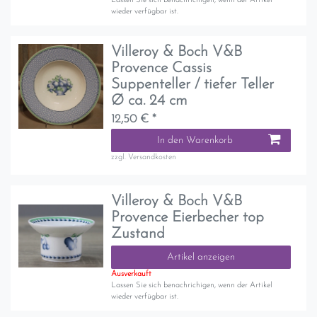
Lassen Sie sich benachrichigen, wenn der Artikel
wieder verfügbar ist.
Villeroy & Boch V&B
Provence Cassis
Suppenteller / tiefer Teller
Ø ca. 24 cm
12,50 € *
In den Warenkorb
zzgl.
Versandkosten
Villeroy & Boch V&B
Provence Eierbecher top
Zustand
Artikel anzeigen
Ausverkauft
Lassen Sie sich benachrichigen, wenn der Artikel
wieder verfügbar ist.