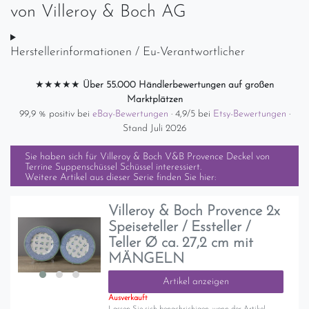
von
Villeroy & Boch AG
Herstellerinformationen / Eu-Verantwortlicher
★★★★★
Über 55.000 Händlerbewertungen auf großen
Marktplätzen
99,9 % positiv bei
eBay-Bewertungen
· 4,9/5 bei
Etsy-Bewertungen
·
Stand Juli 2026
Sie haben sich für
Villeroy & Boch V&B Provence Deckel von
Terrine Suppenschüssel Schüssel
interessiert.
Weitere Artikel aus dieser Serie finden Sie hier:
Villeroy & Boch Provence 2x
Speiseteller / Essteller /
Teller Ø ca. 27,2 cm mit
MÄNGELN
Artikel anzeigen
Ausverkauft