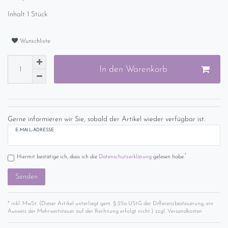
Inhalt
1
Stück
Wunschliste
In den Warenkorb
Gerne informieren wir Sie, sobald der Artikel wieder verfügbar ist.
E-MAIL-ADRESSE
*
Hiermit bestätige ich, dass ich die
Daten­schutz­erklärung
gelesen habe.
Senden
* inkl. MwSt. (Dieser Artikel unterliegt gem. § 25a UStG der Differenzbesteuerung, ein
Ausweis der Mehrwertsteuer auf der Rechnung erfolgt nicht.) zzgl.
Versandkosten