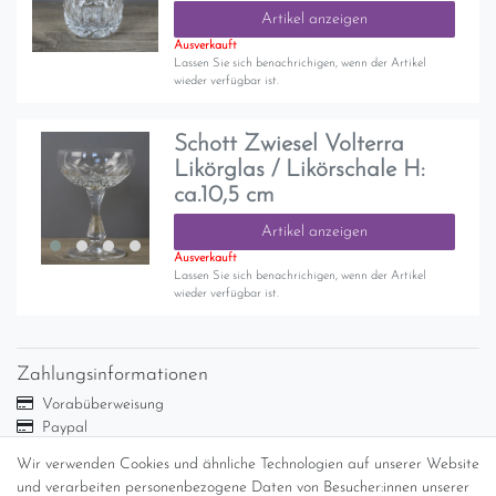
Artikel anzeigen
Ausverkauft
Lassen Sie sich benachrichigen, wenn der Artikel
wieder verfügbar ist.
Schott Zwiesel Volterra
Likörglas / Likörschale H:
ca.10,5 cm
Artikel anzeigen
Ausverkauft
Lassen Sie sich benachrichigen, wenn der Artikel
wieder verfügbar ist.
Zahlungsinformationen
Vorabüberweisung
Paypal
Abholung
Wir verwenden Cookies und ähnliche Technologien auf unserer Website
und verarbeiten personenbezogene Daten von Besucher:innen unserer
Versandinformationen