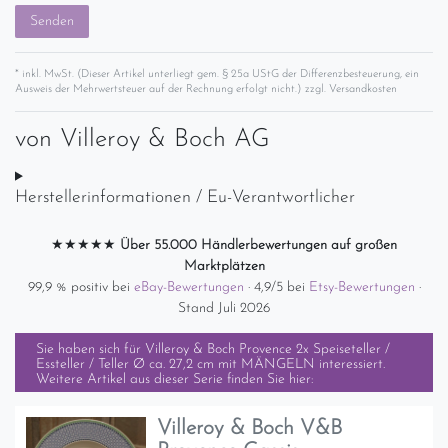
Senden
* inkl. MwSt. (Dieser Artikel unterliegt gem. § 25a UStG der Differenzbesteuerung, ein
Ausweis der Mehrwertsteuer auf der Rechnung erfolgt nicht.) zzgl.
Versandkosten
von
Villeroy & Boch AG
Herstellerinformationen / Eu-Verantwortlicher
★★★★★
Über 55.000 Händlerbewertungen auf großen
Marktplätzen
99,9 % positiv bei
eBay-Bewertungen
· 4,9/5 bei
Etsy-Bewertungen
·
Stand Juli 2026
Sie haben sich für
Villeroy & Boch Provence 2x Speiseteller /
Essteller / Teller Ø ca. 27,2 cm mit MÄNGELN
interessiert.
Weitere Artikel aus dieser Serie finden Sie hier:
Villeroy & Boch V&B