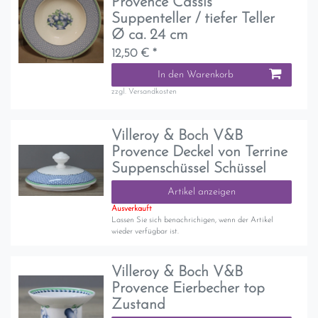
Provence Cassis
Suppenteller / tiefer Teller
Ø ca. 24 cm
12,50 € *
In den Warenkorb
zzgl.
Versandkosten
Villeroy & Boch V&B
Provence Deckel von Terrine
Suppenschüssel Schüssel
Artikel anzeigen
Ausverkauft
Lassen Sie sich benachrichigen, wenn der Artikel
wieder verfügbar ist.
Villeroy & Boch V&B
Provence Eierbecher top
Zustand