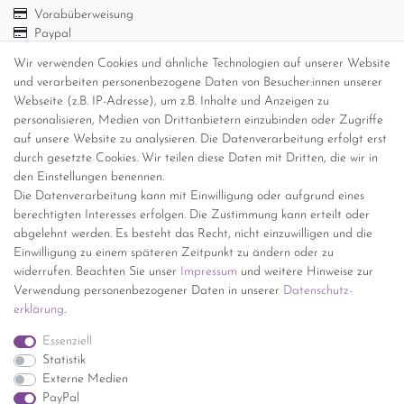
Vorabüberweisung
Paypal
Abholung
Wir verwenden Cookies und ähnliche Technologien auf unserer Website
und verarbeiten personenbezogene Daten von Besucher:innen unserer
Versandinformationen
Webseite (z.B. IP-Adresse), um z.B. Inhalte und Anzeigen zu
personalisieren, Medien von Drittanbietern einzubinden oder Zugriffe
Versand per GLS (6,90 Euro) oder DHL (8,49 Euro ) inkl. MwSt.
auf unsere Website zu analysieren. Die Datenverarbeitung erfolgt erst
(innerhalb Deutschlands)
durch gesetzte Cookies. Wir teilen diese Daten mit Dritten, die wir in
den Einstellungen benennen.
kostenfreie Lieferung ab 150 Euro Warenwert (innerhalb
Die Datenverarbeitung kann mit Einwilligung oder aufgrund eines
Deutschlands)
berechtigten Interesses erfolgen. Die Zustimmung kann erteilt oder
Übersicht Internationale Versandkosten
abgelehnt werden. Es besteht das Recht, nicht einzuwilligen und die
Wir kaufen an
Einwilligung zu einem späteren Zeitpunkt zu ändern oder zu
widerrufen. Beachten Sie unser
Impressum
und weitere Hinweise zur
Sie haben zuviel Porzellan im Schrank? Gerne kaufen wir dieses an.
Verwendung personenbezogener Daten in unserer
Daten­schutz­
Einfach unverbindliches Angebot anfordern.
erklärung
.
*Endpreis inkl. MwSt. (Dieser Artikel unterliegt gem. § 25a
Essenziell
UStG der Differenzbesteuerung, ein Ausweis der
Statistik
Mehrwertsteuer auf der Rechnung erfolgt nicht.)
Externe Medien
PayPal