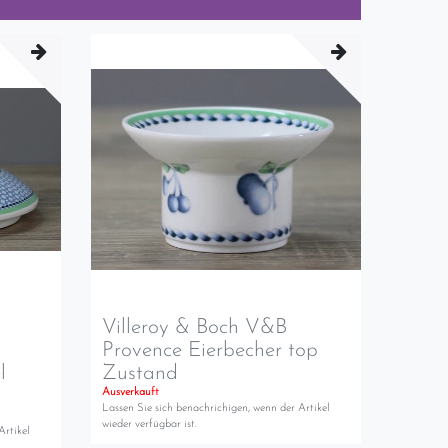
Villeroy & Boch V&B
Provence Eierbecher top
l
Zustand
Ausverkauft
Lassen Sie sich benachrichigen, wenn der Artikel
wieder verfügbar ist.
Artikel