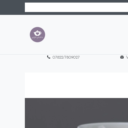
07822/7809027
V