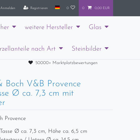
Anmelden
Registrieren
0
0
0,00 EUR
her
weitere Hersteller
Glas
rzellanteile nach Art
Steinbilder
50000+ Marktplatzbewertungen
 & Boch V&B Provence
sse Ø ca. 7,3 cm mit
er
ch Provence
 Tasse Ø ca. 7,3 cm, Höhe ca. 6,5 cm
Untertasse / Untere Ø ca. 14,5 cm