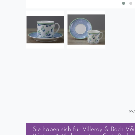
99,
Sie haben sich für
Villeroy & Boch V&B