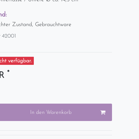
nd:
chter Zustand, Gebrauchtware
r
42001
ht verfügbar.
*
UR
In den Warenkorb