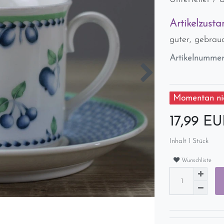
Artikelzusta
guter, gebrau
Artikelnumme
Momentan nic
17,99 E
Inhalt
1
Stück
Wunschliste