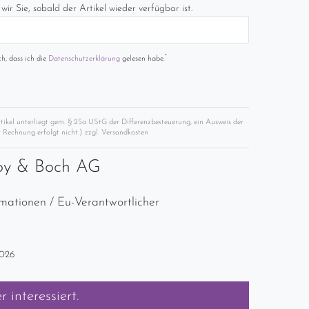
wir Sie, sobald der Artikel wieder verfügbar ist.
*
ch, dass ich die
Daten­schutz­erklärung
gelesen habe.
rtikel unterliegt gem. § 25a UStG der Differenzbesteuerung, ein Ausweis der
 Rechnung erfolgt nicht.) zzgl.
Versandkosten
roy & Boch AG
rmationen / Eu-Verantwortlicher
2026
er
interessiert.