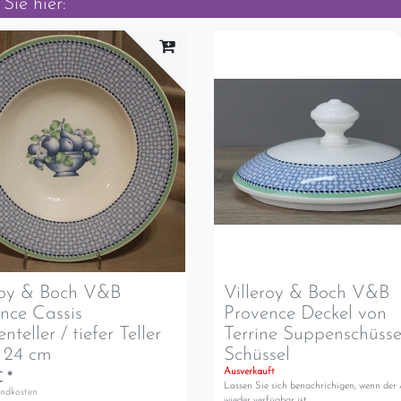
Sie hier:
roy & Boch V&B
Villeroy & Boch V&B
nce Cassis
Provence Deckel von
teller / tiefer Teller
Terrine Suppenschüsse
 24 cm
Schüssel
Ausverkauft
 *
Lassen Sie sich benachrichigen, wenn der 
andkosten
wieder verfügbar ist.