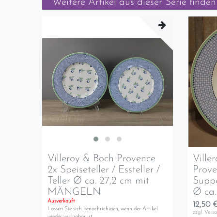
Weitere Artikel aus dieser Serie finden 
Villeroy & Boch Provence
Ville
2x Speiseteller / Essteller /
Prove
Teller Ø ca. 27,2 cm mit
Suppen
MÄNGELN
Ø ca.
Ausverkauft
12,50 €
Lassen Sie sich benachrichigen, wenn der Artikel
zzgl.
Vers
wieder verfügbar ist.