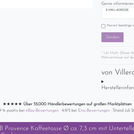
Gerne informieren 
E-MAIL-ADRESSE
Hiermit bestätige i
Senden
* inkl. MwSt. (Dieser A
Mehrwertsteuer auf der
von
Ville
Herstellerinfo
★★★★★
Über 55.000 Händlerbewertungen auf großen Marktplätzen
9 % positiv bei
eBay-Bewertungen
· 4,9/5 bei
Etsy-Bewertungen
· Stand Juli 
 Provence Kaffeetasse Ø ca. 7,3 cm mit Untertell