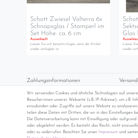
Schott Zwiesel Volterra 6x
Schot
Schnapsglas / Stamperl im
Sekts
Set Höhe: ca. 6 cm
Glas 
Ausverkauft
Ausverkau
Lassen Sie sich benachrichigen, wenn der Artikel
Lassen Sie
wieder verfügbar ist.
wieder verf
Zahlungsinformationen
Versand
Vorabüberweisung
Versan
Wir verwenden Cookies und ähnliche Technologien auf unser
Paypal
kosten
Besucher:innen unserer Webseite (z.B. IP-Adresse), um z.B. I
Abholung
Übersi
einzubinden oder Zugriffe auf unsere Website zu analysieren.
teilen diese Daten mit Dritten, die wir in den Einstellungen b
Die Datenverarbeitung kann mit Einwilligung oder aufgrund e
*Endpreis inkl. MwSt. (Dieser Artikel u
oder abgelehnt werden. Es besteht das Recht, nicht einzuwill
oder zu widerrufen. Beachten Sie unser
Impressum
und weiter