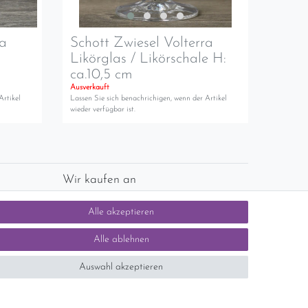
ra
Schott Zwiesel Volterra
Likörglas / Likörschale H:
ca.10,5 cm
Ausverkauft
Artikel
Lassen Sie sich benachrichigen, wenn der Artikel
wieder verfügbar ist.
Wir kaufen an
chlands)
Sie haben zuviel Porzellan im Schrank? Gerne
Alle akzeptieren
kaufen wir dieses an. Einfach unverbindliches
Angebot anfordern.
Alle ablehnen
Auswahl akzeptieren
tsteuer auf der Rechnung erfolgt nicht.)
SEHR GUT
5 / 5
aus 1414 Bewertungen
bei: ebay.de,