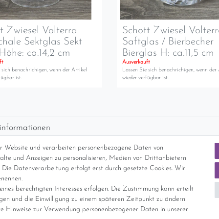
t Zwiesel Volterra
Schott Zwiesel Volter
chale Sektglas Sekt
Saftglas / Bierbecher
Höhe: ca.14,2 cm
Bierglas H: ca.11,5 cm
ft
Ausverkauft
 sich benachrichigen, wenn der Artikel
Lassen Sie sich benachrichigen, wenn der 
ügbar ist.
wieder verfügbar ist.
informationen
d per GLS (6,90 Euro) oder DHL (8,49 Euro ) inkl. MwSt. (innerhalb Deuts
er Website und verarbeiten personenbezogene Daten von
freie Lieferung ab 150 Euro Warenwert (innerhalb Deutschlands)
nhalte und Anzeigen zu personalisieren, Medien von Drittanbietern
cht Internationale Versandkosten
 Die Datenverarbeitung erfolgt erst durch gesetzte Cookies. Wir
enennen.
ines berechtigten Interesses erfolgen. Die Zustimmung kann erteilt
nterliegt gem. § 25a UStG der Differenzbesteuerung, ein Ausweis der Mehrwer
igen und die Einwilligung zu einem späteren Zeitpunkt zu ändern
e Hinweise zur Verwendung personenbezogener Daten in unserer