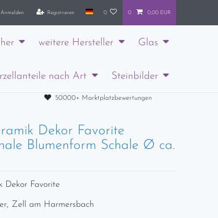
Anmelden
Registrieren
0
0
0,00 EUR
her
weitere Hersteller
Glas
rzellanteile nach Art
Steinbilder
50000+ Marktplatzbewertungen
eramik Dekor Favorite
chale Blumenform Schale Ø ca.
k Dekor Favorite
er, Zell am Harmersbach