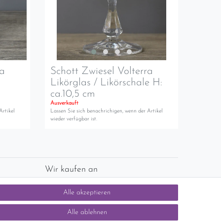
ra
Schott Zwiesel Volterra
Likörglas / Likörschale H:
ca.10,5 cm
Ausverkauft
Artikel
Lassen Sie sich benachrichigen, wenn der Artikel
wieder verfügbar ist.
Wir kaufen an
chlands)
Sie haben zuviel Porzellan im Schrank? Gerne
Alle akzeptieren
kaufen wir dieses an. Einfach unverbindliches
Angebot anfordern.
Alle ablehnen