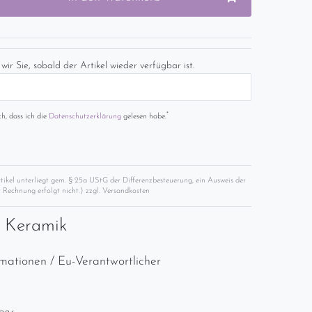
wir Sie, sobald der Artikel wieder verfügbar ist.
*
ch, dass ich die
Daten­schutz­erklärung
gelesen habe.
rtikel unterliegt gem. § 25a UStG der Differenzbesteuerung, ein Ausweis der
 Rechnung erfolgt nicht.) zzgl.
Versandkosten
r Keramik
rmationen / Eu-Verantwortlicher