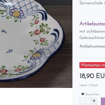
Servierschale
Artikelzusta
mit sichtbaren
Gebrauchtwar
Artikelnumme
Momentan nic
18,90 E
Inhalt
1
Stück
Wunschliste