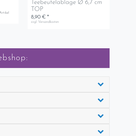
Teebeutelablage Ø 6,7 cm
TOP
Artikel
8,90 € *
zzgl.
Versandkosten
ebshop: