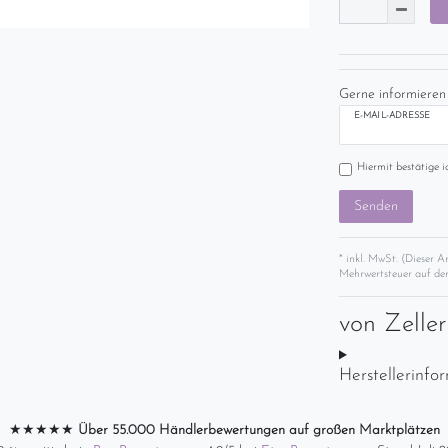
Gerne informieren 
E-MAIL-ADRESSE
Hiermit bestätige i
Senden
* inkl. MwSt. (Dieser A
Mehrwertsteuer auf der
von
Zelle
Herstellerinfo
★★★★★
Über 55.000 Händlerbewertungen auf großen Marktplätzen