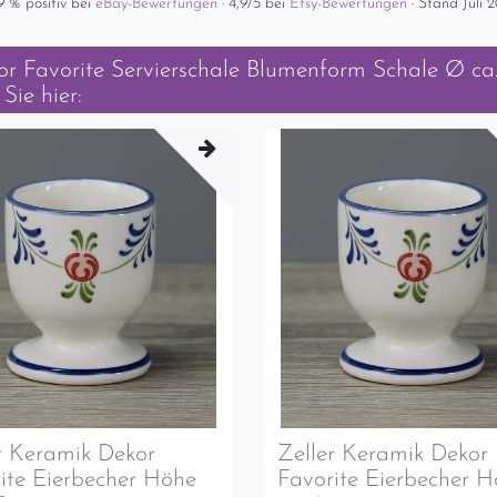
9 % positiv bei
eBay-Bewertungen
· 4,9/5 bei
Etsy-Bewertungen
· Stand Juli 
or Favorite Servierschale Blumenform Schale Ø ca
Sie hier:
r Keramik Dekor
Zeller Keramik Dekor
ite Eierbecher Höhe
Favorite Eierbecher 