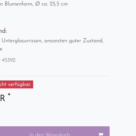
 in Blumenform, Ø ca. 25,5 cm
nd:
 Unterglasurrissen, ansonsten guter Zustand,
e
r
45392
ht verfügbar.
*
UR
In den Warenkorb