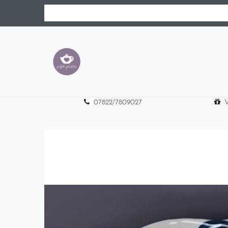
07822/7809027
V