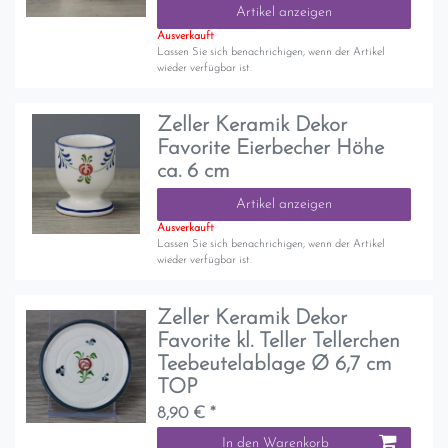
Artikel anzeigen
Ausverkauft
Lassen Sie sich benachrichigen, wenn der Artikel
wieder verfügbar ist.
Zeller Keramik Dekor
Favorite Eierbecher Höhe
ca. 6 cm
Artikel anzeigen
Ausverkauft
Lassen Sie sich benachrichigen, wenn der Artikel
wieder verfügbar ist.
Zeller Keramik Dekor
Favorite kl. Teller Tellerchen
Teebeutelablage Ø 6,7 cm
TOP
8,90 € *
In den Warenkorb