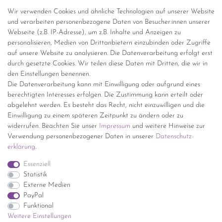
Abholung
Wir verwenden Cookies und ähnliche Technologien auf unserer Website
und verarbeiten personenbezogene Daten von Besucher:innen unserer
Versandinformationen
Webseite (z.B. IP-Adresse), um z.B. Inhalte und Anzeigen zu
personalisieren, Medien von Drittanbietern einzubinden oder Zugriffe
Versand per GLS (6,90 Euro) oder DHL (8,49 Euro ) inkl. MwSt.
auf unsere Website zu analysieren. Die Datenverarbeitung erfolgt erst
(innerhalb Deutschlands)
durch gesetzte Cookies. Wir teilen diese Daten mit Dritten, die wir in
den Einstellungen benennen.
kostenfreie Lieferung ab 150 Euro Warenwert (innerhalb
Die Datenverarbeitung kann mit Einwilligung oder aufgrund eines
Deutschlands)
berechtigten Interesses erfolgen. Die Zustimmung kann erteilt oder
Übersicht Internationale Versandkosten
abgelehnt werden. Es besteht das Recht, nicht einzuwilligen und die
Wir kaufen an
Einwilligung zu einem späteren Zeitpunkt zu ändern oder zu
widerrufen. Beachten Sie unser
Impressum
und weitere Hinweise zur
Sie haben zuviel Porzellan im Schrank? Gerne kaufen wir dieses an.
Verwendung personenbezogener Daten in unserer
Daten­schutz­
Einfach unverbindliches Angebot anfordern.
erklärung
.
*Endpreis inkl. MwSt. (Dieser Artikel unterliegt gem. § 25a
Essenziell
UStG der Differenzbesteuerung, ein Ausweis der
Statistik
Mehrwertsteuer auf der Rechnung erfolgt nicht.)
Externe Medien
PayPal
Funktional
Weitere Einstellungen
Impressum
Daten­schutz­erklärung
AGB
Widerrufs­recht