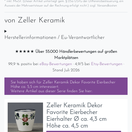
* inkl. MwSt. (Dieser Artikel unterliegt gem. § 25a UStG der Differenzbesteuerung, ein
Ausweis der Mehrwertsteuer auf der Rechnung erfolgt nicht.) zzgl.
Versandkosten
von
Zeller Keramik
Herstellerinformationen / Eu-Verantwortlicher
★★★★★
Über 55.000 Händlerbewertungen auf großen
Marktplätzen
99,9 % positiv bei
eBay-Bewertungen
· 4,9/5 bei
Etsy-Bewertungen
·
Stand Juli 2026
Sie haben sich für
Zeller Keramik Dekor Favorite Eierbecher
Höhe ca. 5,5 cm
interessiert.
Weitere Artikel aus dieser Serie finden Sie hier:
Zeller Keramik Dekor
Favorite Eierbecher
Eierhalter Ø ca. 4,3 cm
Höhe ca. 4,5 cm