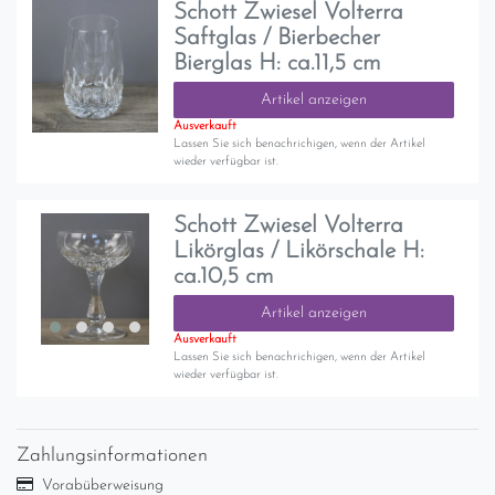
Schott Zwiesel Volterra
Saftglas / Bierbecher
Bierglas H: ca.11,5 cm
Artikel anzeigen
Ausverkauft
Lassen Sie sich benachrichigen, wenn der Artikel
wieder verfügbar ist.
Schott Zwiesel Volterra
Likörglas / Likörschale H:
ca.10,5 cm
Artikel anzeigen
Ausverkauft
Lassen Sie sich benachrichigen, wenn der Artikel
wieder verfügbar ist.
Zahlungsinformationen
Vorabüberweisung