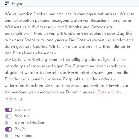
Paypal
Abholung
Wir verwenden Cookies und ähnliche Technologien auf unserer Website
Versandinformationen
und verarbeiten personenbezogene Daten von Besucher:innen unserer
Webseite (z.B. IP-Adresse), um z.B. Inhalte und Anzeigen zu
personalisieren, Medien von Drittanbietern einzubinden oder Zugriffe
Versand per GLS (6,90 Euro) oder DHL (8,49 Euro ) inkl. MwSt.
auf unsere Website zu analysieren. Die Datenverarbeitung erfolgt erst
(innerhalb Deutschlands)
durch gesetzte Cookies. Wir teilen diese Daten mit Dritten, die wir in
den Einstellungen benennen.
kostenfreie Lieferung ab 150 Euro Warenwert (innerhalb
Die Datenverarbeitung kann mit Einwilligung oder aufgrund eines
Deutschlands)
berechtigten Interesses erfolgen. Die Zustimmung kann erteilt oder
Übersicht Internationale Versandkosten
abgelehnt werden. Es besteht das Recht, nicht einzuwilligen und die
Wir kaufen an
Einwilligung zu einem späteren Zeitpunkt zu ändern oder zu
widerrufen. Beachten Sie unser
Impressum
und weitere Hinweise zur
Sie haben zuviel Porzellan im Schrank? Gerne kaufen wir dieses an.
Verwendung personenbezogener Daten in unserer
Daten­schutz­
Einfach unverbindliches Angebot anfordern.
erklärung
.
*Endpreis inkl. MwSt. (Dieser Artikel unterliegt gem. § 25a
Essenziell
UStG der Differenzbesteuerung, ein Ausweis der
Statistik
Mehrwertsteuer auf der Rechnung erfolgt nicht.)
Externe Medien
PayPal
Funktional