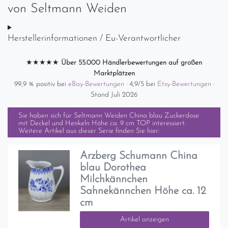
von
Seltmann Weiden
Herstellerinformationen / Eu-Verantwortlicher
★★★★★
Über 55.000 Händlerbewertungen auf großen
Marktplätzen
99,9 % positiv bei
eBay-Bewertungen
· 4,9/5 bei
Etsy-Bewertungen
·
Stand Juli 2026
Sie haben sich für
Seltmann Weiden China blau Zuckerdose
mit Deckel und Henkeln Höhe ca. 9 cm TOP
interessiert.
Weitere Artikel aus dieser Serie finden Sie hier:
Arzberg Schumann China
blau Dorothea
Milchkännchen
Sahnekännchen Höhe ca. 12
cm
Artikel anzeigen