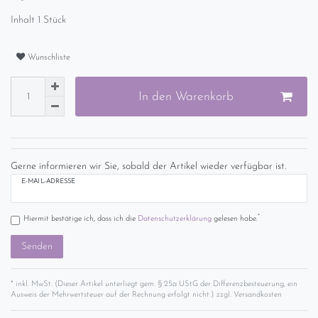
Inhalt
1
Stück
Wunschliste
In den Warenkorb
Gerne informieren wir Sie, sobald der Artikel wieder verfügbar ist.
E-MAIL-ADRESSE
*
Hiermit bestätige ich, dass ich die
Daten­schutz­erklärung
gelesen habe.
Senden
* inkl. MwSt. (Dieser Artikel unterliegt gem. § 25a UStG der Differenzbesteuerung, ein
Ausweis der Mehrwertsteuer auf der Rechnung erfolgt nicht.) zzgl.
Versandkosten