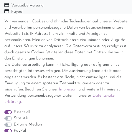
Vorabüberweisung
Paypal
Abholung
Wir verwenden Cookies und ähnliche Technologien auf unserer Website
Versandinformationen
und verarbeiten personenbezogene Daten von Besucher:innen unserer
Webseite (z.B. IP-Adresse), um z.B. Inhalte und Anzeigen zu
personalisieren, Medien von Drittanbietern einzubinden oder Zugriffe
Versand per GLS (6,90 Euro) oder DHL (8,49 Euro ) inkl. MwSt.
auf unsere Website zu analysieren. Die Datenverarbeitung erfolgt erst
(innerhalb Deutschlands)
durch gesetzte Cookies. Wir teilen diese Daten mit Dritten, die wir in
den Einstellungen benennen.
kostenfreie Lieferung ab 150 Euro Warenwert (innerhalb
Die Datenverarbeitung kann mit Einwilligung oder aufgrund eines
Deutschlands)
berechtigten Interesses erfolgen. Die Zustimmung kann erteilt oder
Übersicht Internationale Versandkosten
abgelehnt werden. Es besteht das Recht, nicht einzuwilligen und die
Wir kaufen an
Einwilligung zu einem späteren Zeitpunkt zu ändern oder zu
widerrufen. Beachten Sie unser
Impressum
und weitere Hinweise zur
Sie haben zuviel Porzellan im Schrank? Gerne kaufen wir dieses an.
Verwendung personenbezogener Daten in unserer
Daten­schutz­
Einfach unverbindliches Angebot anfordern.
erklärung
.
*Endpreis inkl. MwSt. (Dieser Artikel unterliegt gem. § 25a
Essenziell
UStG der Differenzbesteuerung, ein Ausweis der
Statistik
Mehrwertsteuer auf der Rechnung erfolgt nicht.)
Externe Medien
PayPal