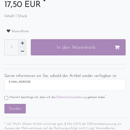
*
17,50 EUR
Inhalt
1
Stück
Wunschliste
In den Warenkorb
Gerne informieren wir Sie, sobald der Artikel wieder verfügbar ist.
E-MAIL-ADRESSE
*
Hiermit bestätige ich, dass ich die
Daten­schutz­erklärung
gelesen habe.
Senden
* inkl. MwSt. (Dieser Artikel unterliegt gem. § 25a UStG der Differenzbesteuerung, ein
Ausweis der Mehrwertsteuer auf der Rechnung erfolgt nicht.) zzgl.
Versandkosten