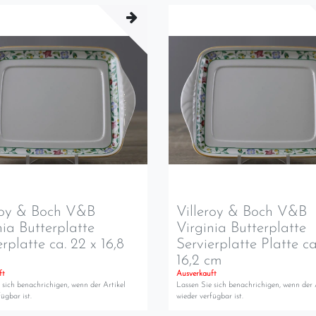
roy & Boch V&B
Villeroy & Boch V&B
nia Butterplatte
Virginia Butterplatte
erplatte ca. 22 x 16,8
Servierplatte Platte ca
16,2 cm
ft
Ausverkauft
 sich benachrichigen, wenn der Artikel
Lassen Sie sich benachrichigen, wenn der 
ügbar ist.
wieder verfügbar ist.