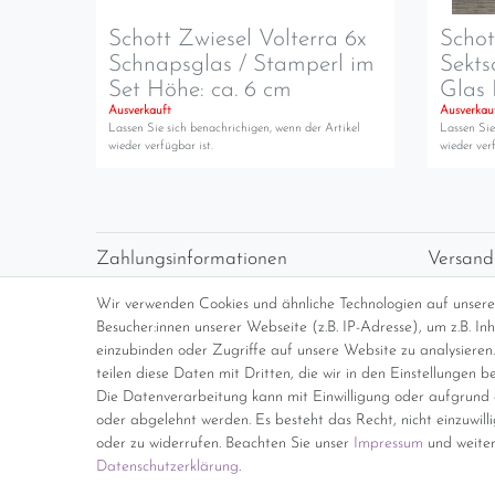
Schott Zwiesel Volterra 6x
Schot
Schnapsglas / Stamperl im
Sekts
Set Höhe: ca. 6 cm
Glas 
Ausverkauft
Ausverkau
Lassen Sie sich benachrichigen, wenn der Artikel
Lassen Sie
wieder verfügbar ist.
wieder verf
Zahlungsinformationen
Versand
Vorabüberweisung
Versan
Wir verwenden Cookies und ähnliche Technologien auf unser
Paypal
kosten
Besucher:innen unserer Webseite (z.B. IP-Adresse), um z.B. I
Abholung
Übersi
einzubinden oder Zugriffe auf unsere Website zu analysieren.
teilen diese Daten mit Dritten, die wir in den Einstellungen b
Die Datenverarbeitung kann mit Einwilligung oder aufgrund e
*Endpreis inkl. MwSt. (Dieser Artikel u
oder abgelehnt werden. Es besteht das Recht, nicht einzuwill
oder zu widerrufen. Beachten Sie unser
Impressum
und weiter
Daten­schutz­erklärung
.
Impressum