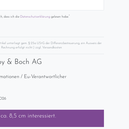
*
ch, dass ich die
Daten­schutz­erklärung
gelesen habe.
rtikel unterliegt gem. § 25a UStG der Differenzbesteuerung, ein Ausweis der
 Rechnung erfolgt nicht.) zzgl.
Versandkosten
roy & Boch AG
rmationen / Eu-Verantwortlicher
2026
 ca. 8,5 cm
interessiert.