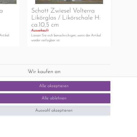
ra
Schott Zwiesel Volterra
Likörglas / Likörschale H:
ca.10,5 cm
Ausverkauft
Artikel
Lassen Sie sich benachrichigen, wenn der Artikel
wieder verfügbar ist.
Wir kaufen an
chlands)
Sie haben zuviel Porzellan im Schrank? Gerne
Alle akzeptieren
kaufen wir dieses an. Einfach unverbindliches
Angebot anfordern.
Alle ablehnen
Auswahl akzeptieren
tsteuer auf der Rechnung erfolgt nicht.)
SEHR GUT
5 / 5
aus 1414 Bewertungen
bei: ebay.de,
shopvote.de
Kontakt
n