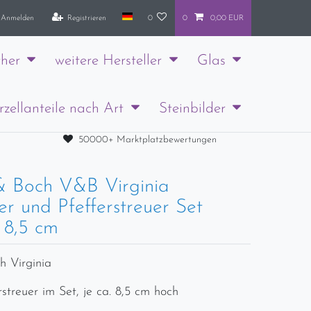
Anmelden
Registrieren
0
0
0,00 EUR
her
weitere Hersteller
Glas
rzellanteile nach Art
Steinbilder
50000+ Marktplatzbewertungen
 & Boch V&B Virginia
er und Pfefferstreuer Set
 8,5 cm
h Virginia
rstreuer im Set, je ca. 8,5 cm hoch