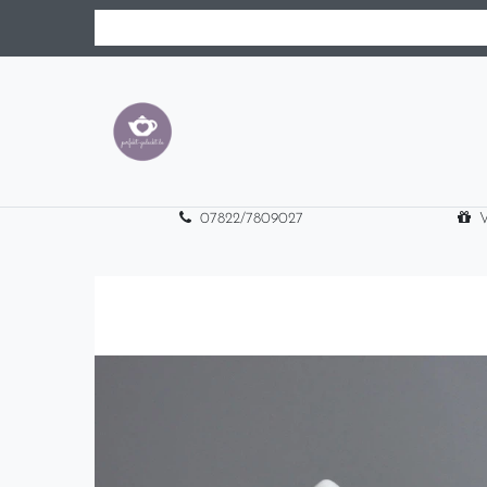
07822/7809027
V