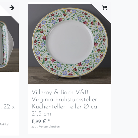
Villeroy & Boch V&B
Virginia Frühstücksteller
. 22 x
Kuchenteller Teller Ø ca.
21,5 cm
11,99 € *
Artikel
zzgl.
Versandkosten