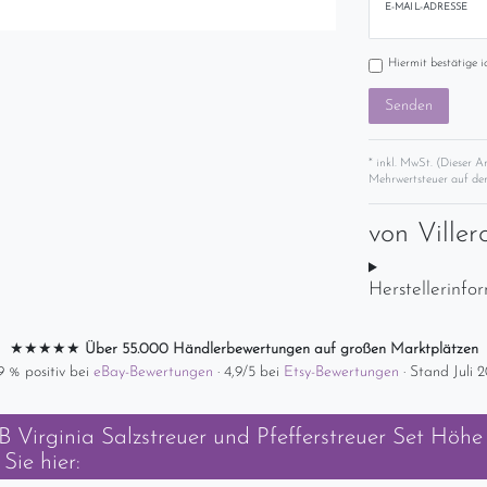
E-MAIL-ADRESSE
Hiermit bestätige i
Senden
* inkl. MwSt. (Dieser A
Mehrwertsteuer auf der
von
Ville
Herstellerinfo
★★★★★
Über 55.000 Händlerbewertungen auf großen Marktplätzen
9 % positiv bei
eBay-Bewertungen
· 4,9/5 bei
Etsy-Bewertungen
· Stand Juli 
 Virginia Salzstreuer und Pfefferstreuer Set Höhe
Sie hier: