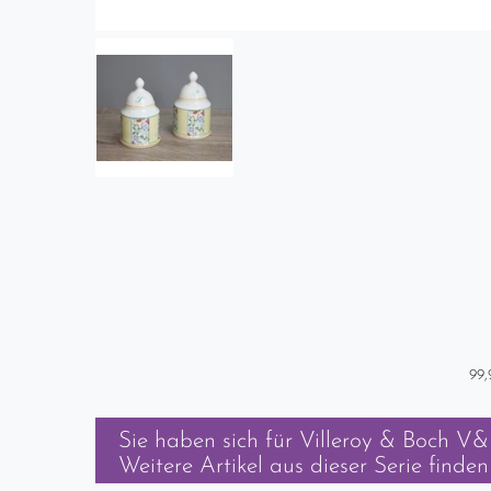
99,
Sie haben sich für
Villeroy & Boch V&B
Weitere Artikel aus dieser Serie finden 