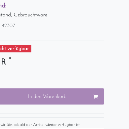
nd:
stand, Gebrauchtware
r
42307
ht verfügbar.
*
UR
In den Warenkorb
wir Sie, sobald der Artikel wieder verfügbar ist.