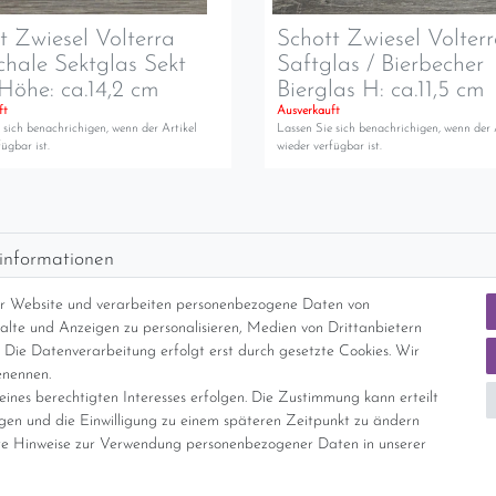
t Zwiesel Volterra
Schott Zwiesel Volter
chale Sektglas Sekt
Saftglas / Bierbecher
Höhe: ca.14,2 cm
Bierglas H: ca.11,5 cm
ft
Ausverkauft
 sich benachrichigen, wenn der Artikel
Lassen Sie sich benachrichigen, wenn der 
ügbar ist.
wieder verfügbar ist.
informationen
d per GLS (6,90 Euro) oder DHL (8,49 Euro ) inkl. MwSt. (innerhalb Deuts
er Website und verarbeiten personenbezogene Daten von
freie Lieferung ab 150 Euro Warenwert (innerhalb Deutschlands)
nhalte und Anzeigen zu personalisieren, Medien von Drittanbietern
cht Internationale Versandkosten
 Die Datenverarbeitung erfolgt erst durch gesetzte Cookies. Wir
enennen.
ines berechtigten Interesses erfolgen. Die Zustimmung kann erteilt
nterliegt gem. § 25a UStG der Differenzbesteuerung, ein Ausweis der Mehrwer
igen und die Einwilligung zu einem späteren Zeitpunkt zu ändern
e Hinweise zur Verwendung personenbezogener Daten in unserer
Daten­schutz­erklärung
AGB
Widerrufs­recht
Vertrag widerrufe