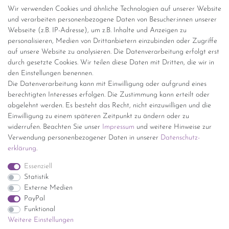
Abholung
Wir verwenden Cookies und ähnliche Technologien auf unserer Website
Versandinformationen
und verarbeiten personenbezogene Daten von Besucher:innen unserer
Webseite (z.B. IP-Adresse), um z.B. Inhalte und Anzeigen zu
personalisieren, Medien von Drittanbietern einzubinden oder Zugriffe
Versand per GLS (6,90 Euro) oder DHL (8,49 Euro ) inkl. MwSt.
auf unsere Website zu analysieren. Die Datenverarbeitung erfolgt erst
(innerhalb Deutschlands)
durch gesetzte Cookies. Wir teilen diese Daten mit Dritten, die wir in
den Einstellungen benennen.
kostenfreie Lieferung ab 150 Euro Warenwert (innerhalb
Die Datenverarbeitung kann mit Einwilligung oder aufgrund eines
Deutschlands)
berechtigten Interesses erfolgen. Die Zustimmung kann erteilt oder
Übersicht Internationale Versandkosten
abgelehnt werden. Es besteht das Recht, nicht einzuwilligen und die
Wir kaufen an
Einwilligung zu einem späteren Zeitpunkt zu ändern oder zu
widerrufen. Beachten Sie unser
Impressum
und weitere Hinweise zur
Sie haben zuviel Porzellan im Schrank? Gerne kaufen wir dieses an.
Verwendung personenbezogener Daten in unserer
Daten­schutz­
Einfach unverbindliches Angebot anfordern.
erklärung
.
*Endpreis inkl. MwSt. (Dieser Artikel unterliegt gem. § 25a
Essenziell
UStG der Differenzbesteuerung, ein Ausweis der
Statistik
Mehrwertsteuer auf der Rechnung erfolgt nicht.)
Externe Medien
PayPal
Funktional
Weitere Einstellungen
Impressum
Daten­schutz­erklärung
AGB
Widerrufs­recht