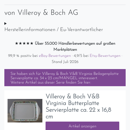
von
Villeroy & Boch AG
Herstellerinformationen / Eu-Verantwortlicher
★★★★★
Über 55.000 Händlerbewertungen auf großen
Marktplätzen
99,9 % positiv bei
eBay-Bewertungen
· 4,9/5 bei
Etsy-Bewertungen
·
Stand Juli 2026
Sie haben sich für
Villeroy & Boch V&B Virginia Beilagenplatte
Servierplatte ca. 34 x 23 cm/MANGEL
interessiert.
Weitere Artikel aus dieser Serie finden Sie hier:
Villeroy & Boch V&B
Virginia Butterplatte
Servierplatte ca. 22 x 16,8
cm
Artikel anzeigen