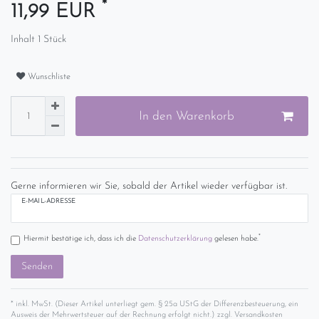
*
11,99 EUR
Inhalt
1
Stück
Wunschliste
In den Warenkorb
Gerne informieren wir Sie, sobald der Artikel wieder verfügbar ist.
E-MAIL-ADRESSE
*
Hiermit bestätige ich, dass ich die
Daten­schutz­erklärung
gelesen habe.
Senden
* inkl. MwSt. (Dieser Artikel unterliegt gem. § 25a UStG der Differenzbesteuerung, ein
Ausweis der Mehrwertsteuer auf der Rechnung erfolgt nicht.) zzgl.
Versandkosten