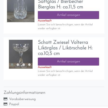
Saftglas / Bierbecher
Bierglas H: ca.11,5 cm
Artikel anzeigen
Ausverkauft
Lassen Sie sich benachrichigen, wenn der Artikel
wieder verfügbar ist.
Schott Zwiesel Volterra
Likörglas / Likörschale H:
ca.10,5 cm
Artikel anzeigen
Ausverkauft
Lassen Sie sich benachrichigen, wenn der Artikel
wieder verfügbar ist.
Zahlungsinformationen
Vorabüberweisung
Paypal