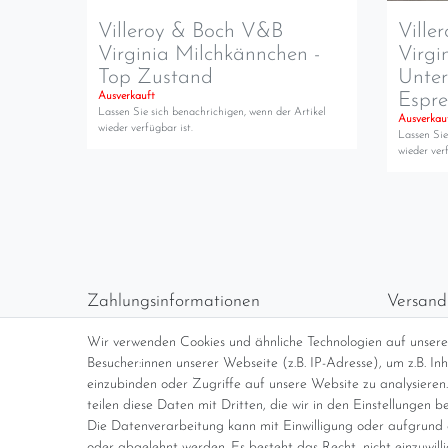
Villeroy & Boch V&B
Ville
Virginia Milchkännchen -
Virgi
Top Zustand
Unter
Espre
Ausverkauft
Lassen Sie sich benachrichigen, wenn der Artikel
Ausverkau
wieder verfügbar ist.
Lassen Sie
wieder verf
Zahlungsinformationen
Versand
Vorabüberweisung
Versan
Wir verwenden Cookies und ähnliche Technologien auf unser
Paypal
kosten
Besucher:innen unserer Webseite (z.B. IP-Adresse), um z.B. I
Abholung
Übersi
einzubinden oder Zugriffe auf unsere Website zu analysieren.
teilen diese Daten mit Dritten, die wir in den Einstellungen b
Die Datenverarbeitung kann mit Einwilligung oder aufgrund e
*Endpreis inkl. MwSt. (Dieser Artikel u
oder abgelehnt werden. Es besteht das Recht, nicht einzuwill