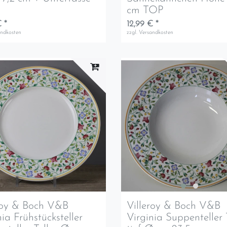
cm TOP
 *
12,99 € *
andkosten
zzgl.
Versandkosten
roy & Boch V&B
Villeroy & Boch V&B
nia Frühstücksteller
Virginia Suppenteller 