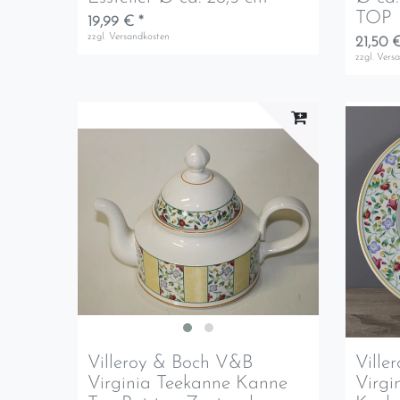
TOP
19,99 € *
zzgl.
Versandkosten
21,50 €
zzgl.
Vers
Villeroy & Boch V&B
Ville
Virginia Teekanne Kanne
Virgi