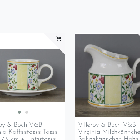
roy & Boch V&B
Villeroy & Boch V&B
nia Kaffeetasse Tasse
Virginia Milchkännch
 7,2 cm + Untertasse
Sahnekännchen Höhe 