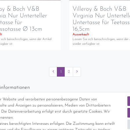
roy & Boch V&B
Villeroy & Boch V&B
nia Nur Unterteller
Virginia Nur Untertell
tasse für
Untertasse für Teetas
ssotasse Ø 13cm
16,5cm
ft
Ausverkauft
 sich benachrichigen, wenn der Artikel
Lassen Sie sich benachrichigen, wenn der 
ügbar ist.
wieder verfügbar ist.
1
2
informationen
d per GLS (6,90 Euro) oder DHL (8,49 Euro ) inkl. MwSt. (innerhalb Deuts
er Website und verarbeiten personenbezogene Daten von
freie Lieferung ab 150 Euro Warenwert (innerhalb Deutschlands)
nhalte und Anzeigen zu personalisieren, Medien von Drittanbietern
cht Internationale Versandkosten
 Die Datenverarbeitung erfolgt erst durch gesetzte Cookies. Wir
enennen.
ines berechtigten Interesses erfolgen. Die Zustimmung kann erteilt
nterliegt gem. § 25a UStG der Differenzbesteuerung, ein Ausweis der Mehrwer
igen und die Einwilligung zu einem späteren Zeitpunkt zu ändern