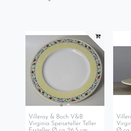
Villeroy & Boch V&B
Ville
Virginia Speiseteller Teller
Virgi
Essteller Ø ca. 26,5 cm
Ø ca.