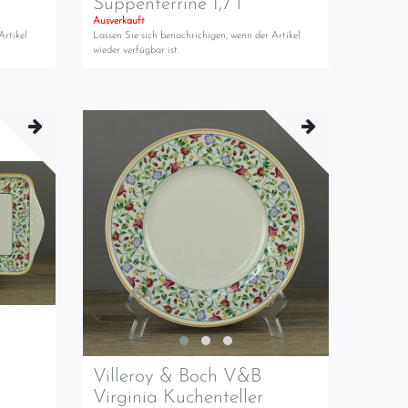
Suppenterrine 1,7 l
Ausverkauft
Artikel
Lassen Sie sich benachrichigen, wenn der Artikel
wieder verfügbar ist.
Villeroy & Boch V&B
Virginia Kuchenteller