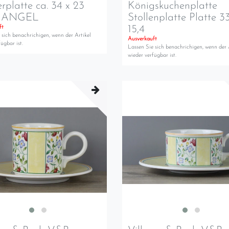
erplatte ca. 34 x 23
Königskuchenplatte
MANGEL
Stollenplatte Platte 33
15,4
ft
 sich benachrichigen, wenn der Artikel
Ausverkauft
ügbar ist.
Lassen Sie sich benachrichigen, wenn der 
wieder verfügbar ist.