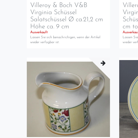
Villeroy & Boch V&B
Ville
Virginia Schüssel
Virgi
Salatschüssel Ø ca.21,2 cm
Schüs
Höhe ca. 9 cm
cm t
Ausverkauft
Ausverkau
Lassen Sie sich benachrichigen, wenn der Artikel
Lassen Sie
wieder verfügbar ist.
wieder verf