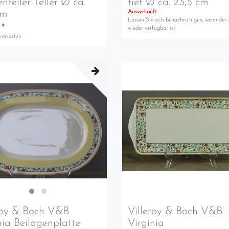
nteller Teller Ø ca.
tief Ø ca. 23,5 cm
cm
Ausverkauft
Lassen Sie sich benachrichigen, wenn der 
 *
wieder verfügbar ist.
andkosten
roy & Boch V&B
Villeroy & Boch V&B
nia Beilagenplatte
Virginia