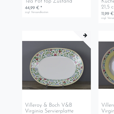
Tea Pot top Zustand
Kuche
21,5 
44,99 € *
zzgl.
Versandkosten
11,99 €
zzgl.
Vers
Villeroy & Boch V&B
Ville
Virginia Servierplatte
Virgi