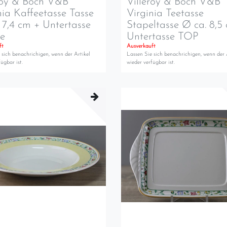
roy & Boch V&B
Villeroy & Boch V&B
nia Kaffeetasse Tasse
Virginia Teetasse
 7,4 cm + Untertasse
Stapeltasse Ø ca. 8,5
re
Untertasse TOP
ft
Ausverkauft
 sich benachrichigen, wenn der Artikel
Lassen Sie sich benachrichigen, wenn der 
ügbar ist.
wieder verfügbar ist.