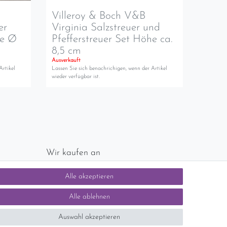
Villeroy & Boch V&B
er
Virginia Salzstreuer und
se Ø
Pfefferstreuer Set Höhe ca.
8,5 cm
Ausverkauft
Artikel
Lassen Sie sich benachrichigen, wenn der Artikel
wieder verfügbar ist.
Wir kaufen an
chlands)
Sie haben zuviel Porzellan im Schrank? Gerne
Alle akzeptieren
kaufen wir dieses an. Einfach unverbindliches
Angebot anfordern.
Alle ablehnen
Auswahl akzeptieren
tsteuer auf der Rechnung erfolgt nicht.)
SEHR GUT