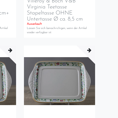
Villeroy & Boch V&B
Virginia Teetasse
 cm+
Stapeltasse OHNE
Untertasse Ø ca. 8,5 cm
Ausverkauft
Artikel
Lassen Sie sich benachrichigen, wenn der Artikel
wieder verfügbar ist.