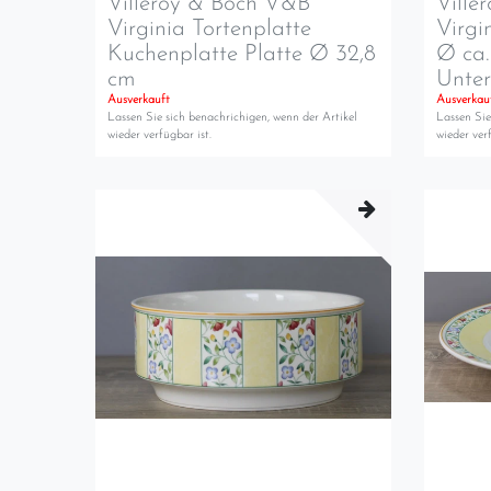
Villeroy & Boch V&B
Ville
Virginia Tortenplatte
Virgi
Kuchenplatte Platte Ø 32,8
Ø ca.
cm
Unte
Ausverkauft
Ausverkau
Lassen Sie sich benachrichigen, wenn der Artikel
Lassen Sie
wieder verfügbar ist.
wieder verf