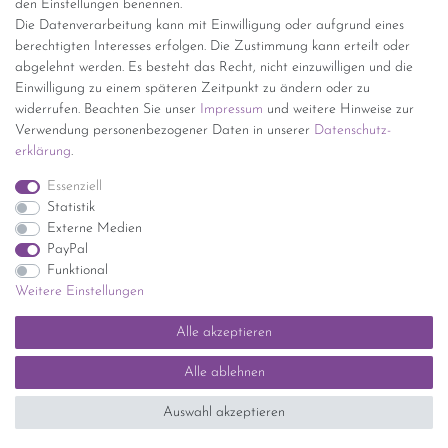
den Einstellungen benennen.
kostenfreie Lieferung ab 150 Euro Warenwert (innerhalb
Die Datenverarbeitung kann mit Einwilligung oder aufgrund eines
Deutschlands)
berechtigten Interesses erfolgen. Die Zustimmung kann erteilt oder
Übersicht Internationale Versandkosten
abgelehnt werden. Es besteht das Recht, nicht einzuwilligen und die
Wir kaufen an
Einwilligung zu einem späteren Zeitpunkt zu ändern oder zu
widerrufen. Beachten Sie unser
Impressum
und weitere Hinweise zur
Sie haben zuviel Porzellan im Schrank? Gerne kaufen wir dieses an.
Verwendung personenbezogener Daten in unserer
Daten­schutz­
Einfach unverbindliches Angebot anfordern.
erklärung
.
*Endpreis inkl. MwSt. (Dieser Artikel unterliegt gem. § 25a
Essenziell
UStG der Differenzbesteuerung, ein Ausweis der
Statistik
Mehrwertsteuer auf der Rechnung erfolgt nicht.)
Externe Medien
PayPal
Funktional
Weitere Einstellungen
Impressum
Daten­schutz­erklärung
AGB
Widerrufs­recht
Alle akzeptieren
Kontakt
Vertrag widerrufen
Alle ablehnen
SEHR GUT
(5 / 5)
Auswahl akzeptieren
aus
1414
Bewertungen bei: ebay.de, shopvote.de ⓘ
Informationen zur Echtheit der Bewertungen