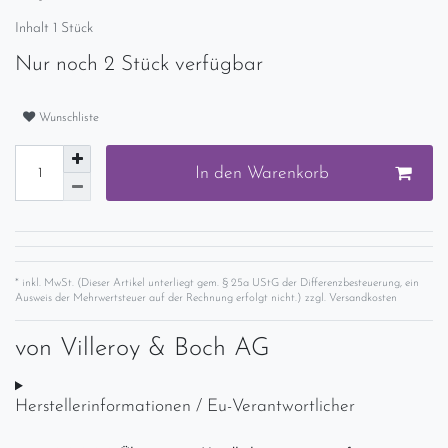
Inhalt
1
Stück
Nur noch 2 Stück verfügbar
Wunschliste
In den Warenkorb
* inkl. MwSt. (Dieser Artikel unterliegt gem. § 25a UStG der Differenzbesteuerung, ein
Ausweis der Mehrwertsteuer auf der Rechnung erfolgt nicht.) zzgl.
Versandkosten
von
Villeroy & Boch AG
Herstellerinformationen / Eu-Verantwortlicher