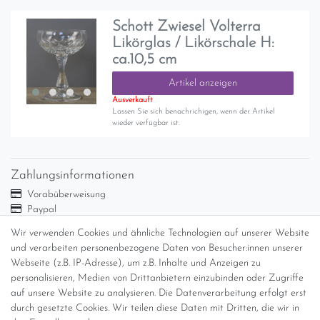
Schott Zwiesel Volterra
Likörglas / Likörschale H:
ca.10,5 cm
Artikel anzeigen
Ausverkauft
Lassen Sie sich benachrichigen, wenn der Artikel
wieder verfügbar ist.
Zahlungsinformationen
Vorabüberweisung
Paypal
Abholung
Wir verwenden Cookies und ähnliche Technologien auf unserer Website
Versandinformationen
und verarbeiten personenbezogene Daten von Besucher:innen unserer
Webseite (z.B. IP-Adresse), um z.B. Inhalte und Anzeigen zu
personalisieren, Medien von Drittanbietern einzubinden oder Zugriffe
Versand per GLS (6,90 Euro) oder DHL (8,49 Euro ) inkl. MwSt.
auf unsere Website zu analysieren. Die Datenverarbeitung erfolgt erst
(innerhalb Deutschlands)
durch gesetzte Cookies. Wir teilen diese Daten mit Dritten, die wir in