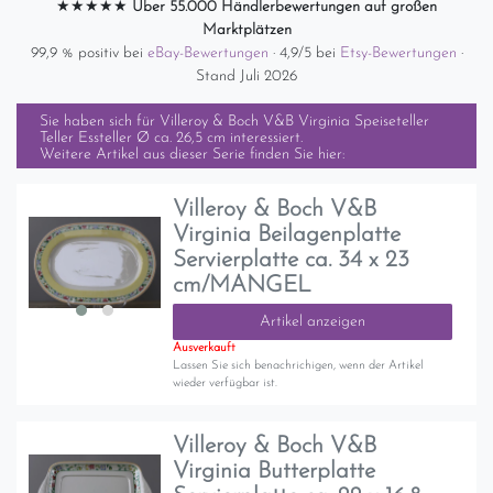
★★★★★
Über 55.000 Händlerbewertungen auf großen
Marktplätzen
99,9 % positiv bei
eBay-Bewertungen
· 4,9/5 bei
Etsy-Bewertungen
·
Stand Juli 2026
Sie haben sich für
Villeroy & Boch V&B Virginia Speiseteller
Teller Essteller Ø ca. 26,5 cm
interessiert.
Weitere Artikel aus dieser Serie finden Sie hier:
Villeroy & Boch V&B
Virginia Beilagenplatte
Servierplatte ca. 34 x 23
cm/MANGEL
Artikel anzeigen
Ausverkauft
Lassen Sie sich benachrichigen, wenn der Artikel
wieder verfügbar ist.
Villeroy & Boch V&B
Virginia Butterplatte