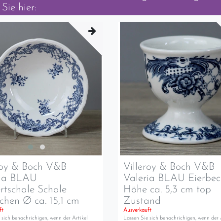
Sie hier:
roy & Boch V&B
Villeroy & Boch V&B
ria BLAU
Valeria BLAU Eierbec
rtschale Schale
Höhe ca. 5,3 cm top
chen Ø ca. 15,1 cm
Zustand
ft
Ausverkauft
 sich benachrichigen, wenn der Artikel
Lassen Sie sich benachrichigen, wenn der 