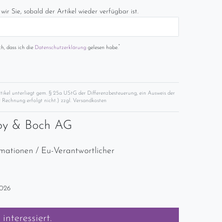
wir Sie, sobald der Artikel wieder verfügbar ist.
*
ch, dass ich die
Daten­schutz­erklärung
gelesen habe.
rtikel unterliegt gem. § 25a UStG der Differenzbesteuerung, ein Ausweis der
 Rechnung erfolgt nicht.) zzgl.
Versandkosten
roy & Boch AG
rmationen / Eu-Verantwortlicher
2026
interessiert.