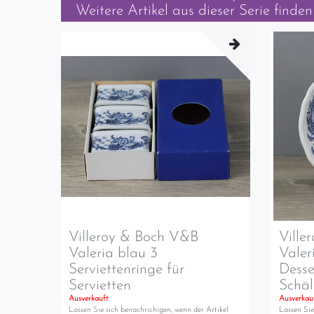
Weitere Artikel aus dieser Serie finden 
Villeroy & Boch V&B
Ville
Valeria blau 3
Vale
Serviettenringe für
Desse
Servietten
Schäl
Ausverkauft
Ausverkau
Lassen Sie sich benachrichigen, wenn der Artikel
Lassen Sie