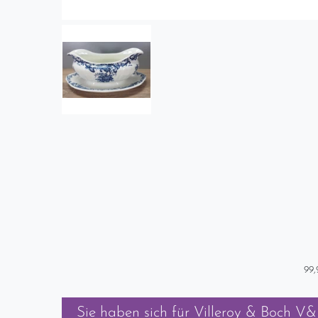
99,
Sie haben sich für
Villeroy & Boch V&