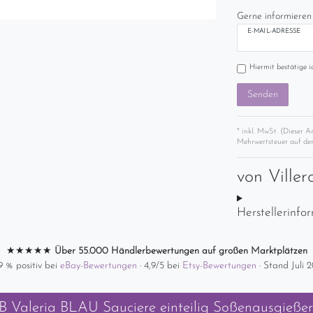
Gerne informieren 
E-MAIL-ADRESSE
Hiermit bestätige i
Senden
* inkl. MwSt. (Dieser A
Mehrwertsteuer auf der
von
Ville
Herstellerinfo
★★★★★
Über 55.000 Händlerbewertungen auf großen Marktplätzen
9 % positiv bei
eBay-Bewertungen
· 4,9/5 bei
Etsy-Bewertungen
· Stand Juli 
B Valeria BLAU Sauciere einteilig Soßenausgießer