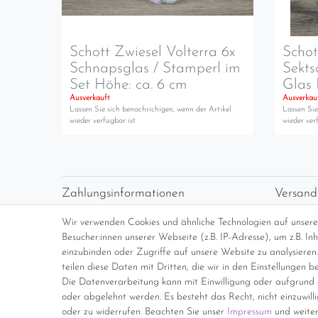
Schott Zwiesel Volterra 6x
Schot
Schnapsglas / Stamperl im
Sekts
Set Höhe: ca. 6 cm
Glas 
Ausverkauft
Ausverkau
Lassen Sie sich benachrichigen, wenn der Artikel
Lassen Sie
wieder verfügbar ist.
wieder verf
Zahlungsinformationen
Versand
Vorabüberweisung
Versan
Wir verwenden Cookies und ähnliche Technologien auf unser
Paypal
kosten
Besucher:innen unserer Webseite (z.B. IP-Adresse), um z.B. I
Abholung
Übersi
einzubinden oder Zugriffe auf unsere Website zu analysieren.
teilen diese Daten mit Dritten, die wir in den Einstellungen b
Die Datenverarbeitung kann mit Einwilligung oder aufgrund e
*Endpreis inkl. MwSt. (Dieser Artikel u
oder abgelehnt werden. Es besteht das Recht, nicht einzuwill
oder zu widerrufen. Beachten Sie unser
Impressum
und weiter