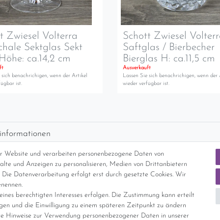
t Zwiesel Volterra
Schott Zwiesel Volter
chale Sektglas Sekt
Saftglas / Bierbecher
Höhe: ca.14,2 cm
Bierglas H: ca.11,5 cm
ft
Ausverkauft
 sich benachrichigen, wenn der Artikel
Lassen Sie sich benachrichigen, wenn der 
ügbar ist.
wieder verfügbar ist.
informationen
d per GLS (6,90 Euro) oder DHL (8,49 Euro ) inkl. MwSt. (innerhalb Deuts
er Website und verarbeiten personenbezogene Daten von
freie Lieferung ab 150 Euro Warenwert (innerhalb Deutschlands)
nhalte und Anzeigen zu personalisieren, Medien von Drittanbietern
cht Internationale Versandkosten
 Die Datenverarbeitung erfolgt erst durch gesetzte Cookies. Wir
enennen.
ines berechtigten Interesses erfolgen. Die Zustimmung kann erteilt
nterliegt gem. § 25a UStG der Differenzbesteuerung, ein Ausweis der Mehrwer
igen und die Einwilligung zu einem späteren Zeitpunkt zu ändern
e Hinweise zur Verwendung personenbezogener Daten in unserer