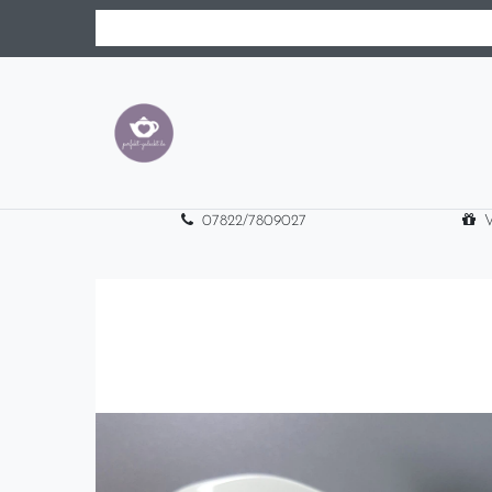
07822/7809027
V