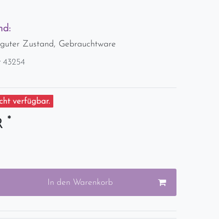
nd:
- guter Zustand, Gebrauchtware
r
43254
ht verfügbar.
*
R
In den Warenkorb