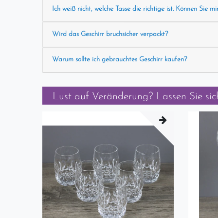
Ich weiß nicht, welche Tasse die richtige ist. Können Sie mi
Wird das Geschirr bruchsicher verpackt?
Warum sollte ich gebrauchtes Geschirr kaufen?
Lust auf Veränderung? Lassen Sie sich