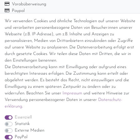
Vorabüberweisung
Paypal
Abholung
Wir verwenden Cookies und ähnliche Technologien auf unserer Website
Versandinformationen
und verarbeiten personenbezogene Daten von Besucher:innen unserer
Webseite (z.B. IP-Adresse), um z.B. Inhalte und Anzeigen zu
personalisieren, Medien von Drittanbietern einzubinden oder Zugriffe
Versand per GLS (6,90 Euro) oder DHL (8,49 Euro ) inkl. MwSt.
auf unsere Website zu analysieren. Die Datenverarbeitung erfolgt erst
(innerhalb Deutschlands)
durch gesetzte Cookies. Wir teilen diese Daten mit Dritten, die wir in
den Einstellungen benennen.
kostenfreie Lieferung ab 150 Euro Warenwert (innerhalb
Die Datenverarbeitung kann mit Einwilligung oder aufgrund eines
Deutschlands)
berechtigten Interesses erfolgen. Die Zustimmung kann erteilt oder
Übersicht Internationale Versandkosten
abgelehnt werden. Es besteht das Recht, nicht einzuwilligen und die
Wir kaufen an
Einwilligung zu einem späteren Zeitpunkt zu ändern oder zu
widerrufen. Beachten Sie unser
Impressum
und weitere Hinweise zur
Sie haben zuviel Porzellan im Schrank? Gerne kaufen wir dieses an.
Verwendung personenbezogener Daten in unserer
Daten­schutz­
Einfach unverbindliches Angebot anfordern.
erklärung
.
*Endpreis inkl. MwSt. (Dieser Artikel unterliegt gem. § 25a
Essenziell
UStG der Differenzbesteuerung, ein Ausweis der
Statistik
Mehrwertsteuer auf der Rechnung erfolgt nicht.)
Externe Medien
PayPal