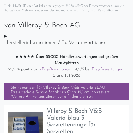
* inkl. MwSt. (Dieser Artikel unterliegt gem. § 25a UStG der Differenzbesteuerung, ein
Ausweis der Mehrwertsteuer auf der Rechnung erfolgt nicht.) zzgl.
Versandkosten
von
Villeroy & Boch AG
Herstellerinformationen / Eu-Verantwortlicher
★★★★★
Über 55.000 Händlerbewertungen auf großen
Marktplätzen
99,9 % positiv bei
eBay-Bewertungen
· 4,9/5 bei
Etsy-Bewertungen
·
Stand Juli 2026
Sie haben sich für
Villeroy & Boch V&B Valeria BLAU
Dessertschale Schale Schälchen Ø ca. 15,1 cm
interessiert.
Weitere Artikel aus dieser Serie finden Sie hier:
Villeroy & Boch V&B
Valeria blau 3
Serviettenringe für
Servietten