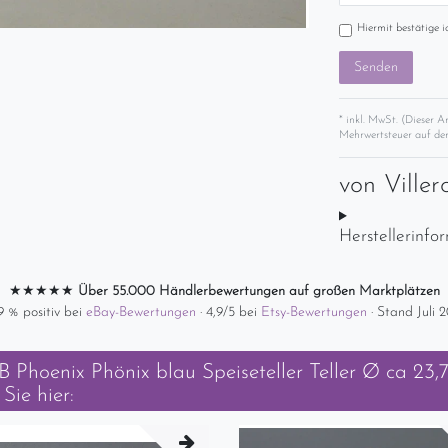
Hiermit bestätige i
Senden
* inkl. MwSt. (Dieser A
Mehrwertsteuer auf der
von
Ville
Herstellerinfo
★★★★★
Über 55.000 Händlerbewertungen auf großen Marktplätzen
9 % positiv bei
eBay-Bewertungen
· 4,9/5 bei
Etsy-Bewertungen
· Stand Juli 
 Phoenix Phönix blau Speiseteller Teller Ø ca 23,
Sie hier: