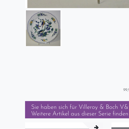
99,
Sie haben sich für
Villeroy & Boch V&B
Weitere Artikel aus dieser Serie finden 