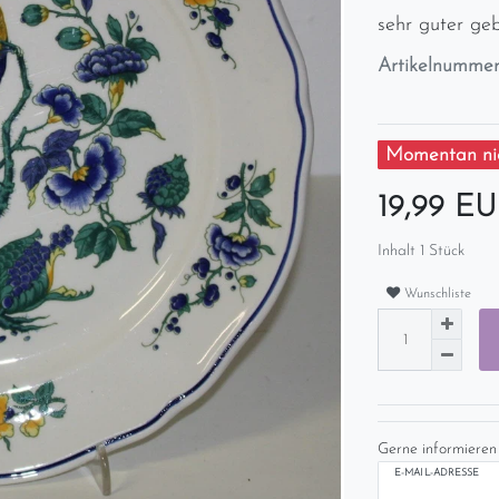
sehr guter ge
Artikelnumme
Momentan nic
19,99 E
Inhalt
1
Stück
Wunschliste
Gerne informieren 
E-MAIL-ADRESSE