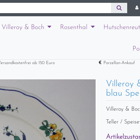
Villeroy & Boch
Rosenthal
Hutschenreut
Po
ersandkostenfrei ab 150 Euro
Porzellan-Ankauf
Villeroy
blau Spei
Villeroy & Bo
Teller / Speis
Artikelzusta