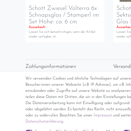
Schott Zwiesel Volterra 6x
Schot
Schnapsglas / Stamperl im
Sekts
Set Höhe: ca. 6 cm
Glas 
Ausverkauft
Ausverkau
Lassen Sie sich benachrichigen, wenn der Artikel
Lassen Sie
wieder verfügbar ist.
wieder verf
Zahlungsinformationen
Versand
Vorabüberweisung
Versan
Wir verwenden Cookies und ähnliche Technologien auf unser
Paypal
kosten
Besucher:innen unserer Webseite (z.B. IP-Adresse), um z.B. I
Abholung
Übersi
einzubinden oder Zugriffe auf unsere Website zu analysieren.
teilen diese Daten mit Dritten, die wir in den Einstellungen b
Die Datenverarbeitung kann mit Einwilligung oder aufgrund e
*Endpreis inkl. MwSt. (Dieser Artikel u
oder abgelehnt werden. Es besteht das Recht, nicht einzuwill
oder zu widerrufen. Beachten Sie unser
Impressum
und weiter
Daten­schutz­erklärung
.
Impressum