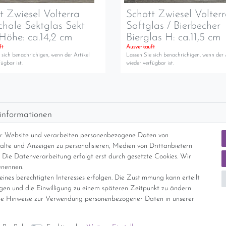
t Zwiesel Volterra
Schott Zwiesel Volter
chale Sektglas Sekt
Saftglas / Bierbecher
Höhe: ca.14,2 cm
Bierglas H: ca.11,5 cm
ft
Ausverkauft
 sich benachrichigen, wenn der Artikel
Lassen Sie sich benachrichigen, wenn der 
ügbar ist.
wieder verfügbar ist.
informationen
d per GLS (6,90 Euro) oder DHL (8,49 Euro ) inkl. MwSt. (innerhalb Deuts
er Website und verarbeiten personenbezogene Daten von
freie Lieferung ab 150 Euro Warenwert (innerhalb Deutschlands)
nhalte und Anzeigen zu personalisieren, Medien von Drittanbietern
cht Internationale Versandkosten
 Die Datenverarbeitung erfolgt erst durch gesetzte Cookies. Wir
enennen.
ines berechtigten Interesses erfolgen. Die Zustimmung kann erteilt
nterliegt gem. § 25a UStG der Differenzbesteuerung, ein Ausweis der Mehrwer
igen und die Einwilligung zu einem späteren Zeitpunkt zu ändern
e Hinweise zur Verwendung personenbezogener Daten in unserer
Daten­schutz­erklärung
AGB
Widerrufs­recht
Vertrag widerrufe