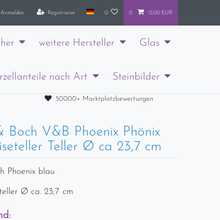
Anmelden
Registrieren
0
0
0,00 EUR
her
weitere Hersteller
Glas
rzellanteile nach Art
Steinbilder
50000+ Marktplatzbewertungen
 & Boch V&B Phoenix Phönix
seteller Teller Ø ca 23,7 cm
ch Phoenix blau
eteller Ø ca. 23,7 cm
nd: