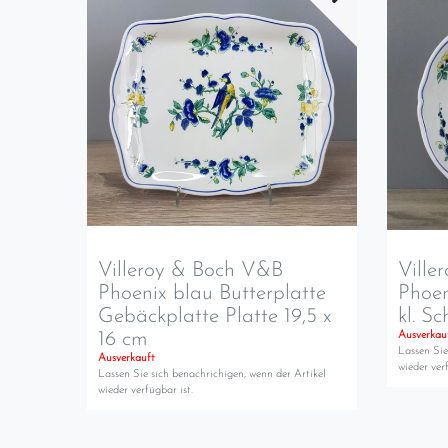
Villeroy & Boch V&B
Ville
Phoenix blau Butterplatte
Phoen
Gebäckplatte Platte 19,5 x
kl. S
16 cm
Ausverkau
Lassen Sie
Ausverkauft
wieder verf
Lassen Sie sich benachrichigen, wenn der Artikel
wieder verfügbar ist.