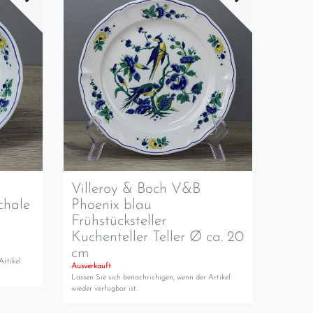
Villeroy & Boch V&B
chale
Phoenix blau
Frühstücksteller
Kuchenteller Teller Ø ca. 20
cm
Artikel
Ausverkauft
Lassen Sie sich benachrichigen, wenn der Artikel
wieder verfügbar ist.