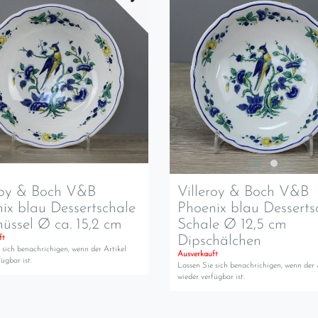
roy & Boch V&B
Villeroy & Boch V&B
ix blau Dessertschale
Phoenix blau Desserts
chüssel Ø ca. 15,2 cm
Schale Ø 12,5 cm
Dipschälchen
ft
 sich benachrichigen, wenn der Artikel
Ausverkauft
ügbar ist.
Lassen Sie sich benachrichigen, wenn der 
wieder verfügbar ist.