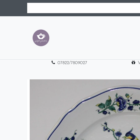
07822/7809027
V