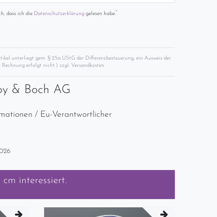
*
ch, dass ich die
Daten­schutz­erklärung
gelesen habe.
rtikel unterliegt gem. § 25a UStG der Differenzbesteuerung, ein Ausweis der
 Rechnung erfolgt nicht.) zzgl.
Versandkosten
roy & Boch AG
rmationen / Eu-Verantwortlicher
2026
7 cm
interessiert.