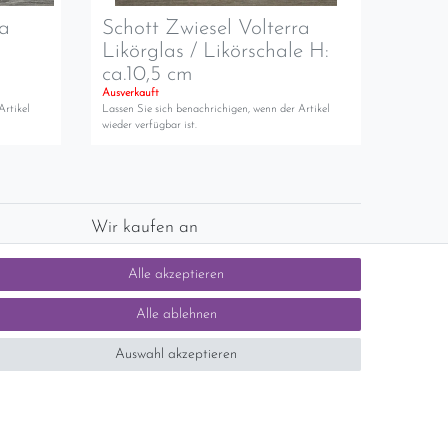
ra
Schott Zwiesel Volterra
Likörglas / Likörschale H:
ca.10,5 cm
Ausverkauft
Artikel
Lassen Sie sich benachrichigen, wenn der Artikel
wieder verfügbar ist.
Wir kaufen an
chlands)
Sie haben zuviel Porzellan im Schrank? Gerne
Alle akzeptieren
kaufen wir dieses an. Einfach unverbindliches
Angebot anfordern.
Alle ablehnen
Auswahl akzeptieren
tsteuer auf der Rechnung erfolgt nicht.)
SEHR GUT
5 / 5
aus 1414 Bewertungen
bei: ebay.de,
shopvote.de
Kontakt
n