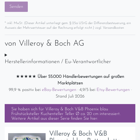
Senden
* inkl. MwSt. (Dieser Artikel unterliegt gem. § 25a UStG der Differenzbesteuerung, ein
Ausweis der Mehrwertsteuer auf der Rechnung erfolgt nicht.) zzgl.
Versandkosten
von
Villeroy & Boch AG
Herstellerinformationen / Eu-Verantwortlicher
★★★★★
Über 55.000 Händlerbewertungen auf großen
Marktplätzen
99,9 % positiv bei
eBay-Bewertungen
· 4,9/5 bei
Etsy-Bewertungen
·
Stand Juli 2026
Sie haben sich für
Villeroy & Boch V&B Phoenix blau
Frühstücksteller Kuchenteller Teller Ø ca. 20 cm
interessiert.
Weitere Artikel aus dieser Serie finden Sie hier:
Villeroy & Boch V&B