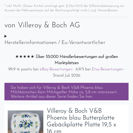
* inkl. MwSt. (Dieser Artikel unterliegt gem. § 25a UStG der Differenzbesteuerung, ein
Ausweis der Mehrwertsteuer auf der Rechnung erfolgt nicht.) zzgl.
Versandkosten
von
Villeroy & Boch AG
Herstellerinformationen / Eu-Verantwortlicher
★★★★★
Über 55.000 Händlerbewertungen auf großen
Marktplätzen
99,9 % positiv bei
eBay-Bewertungen
· 4,9/5 bei
Etsy-Bewertungen
·
Stand Juli 2026
Sie haben sich für
Villeroy & Boch V&B Phoenix blau
Milchkännchen klein Milchgießer Höhe ca. 5,8 cm
interessiert.
Weitere Artikel aus dieser Serie finden Sie hier:
Villeroy & Boch V&B
Phoenix blau Butterplatte
Gebäckplatte Platte 19,5 x
16 cm