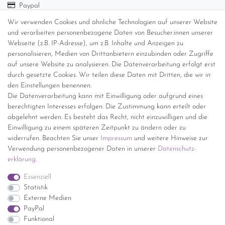
Paypal
Abholung
Wir verwenden Cookies und ähnliche Technologien auf unserer Website
Versandinformationen
und verarbeiten personenbezogene Daten von Besucher:innen unserer
Webseite (z.B. IP-Adresse), um z.B. Inhalte und Anzeigen zu
personalisieren, Medien von Drittanbietern einzubinden oder Zugriffe
Versand per GLS (6,90 Euro) oder DHL (8,49 Euro ) inkl. MwSt.
auf unsere Website zu analysieren. Die Datenverarbeitung erfolgt erst
(innerhalb Deutschlands)
durch gesetzte Cookies. Wir teilen diese Daten mit Dritten, die wir in
den Einstellungen benennen.
kostenfreie Lieferung ab 150 Euro Warenwert (innerhalb
Die Datenverarbeitung kann mit Einwilligung oder aufgrund eines
Deutschlands)
berechtigten Interesses erfolgen. Die Zustimmung kann erteilt oder
Übersicht Internationale Versandkosten
abgelehnt werden. Es besteht das Recht, nicht einzuwilligen und die
Wir kaufen an
Einwilligung zu einem späteren Zeitpunkt zu ändern oder zu
widerrufen. Beachten Sie unser
Impressum
und weitere Hinweise zur
Sie haben zuviel Porzellan im Schrank? Gerne kaufen wir dieses an.
Verwendung personenbezogener Daten in unserer
Daten­schutz­
Einfach unverbindliches Angebot anfordern.
erklärung
.
*Endpreis inkl. MwSt. (Dieser Artikel unterliegt gem. § 25a
Essenziell
UStG der Differenzbesteuerung, ein Ausweis der
Statistik
Mehrwertsteuer auf der Rechnung erfolgt nicht.)
Externe Medien
PayPal
Funktional