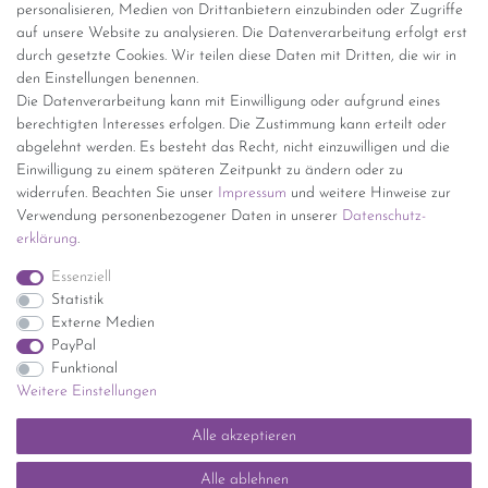
personalisieren, Medien von Drittanbietern einzubinden oder Zugriffe
Versand per GLS (6,90 Euro) oder DHL (8,49 Euro ) inkl. MwSt.
auf unsere Website zu analysieren. Die Datenverarbeitung erfolgt erst
(innerhalb Deutschlands)
durch gesetzte Cookies. Wir teilen diese Daten mit Dritten, die wir in
den Einstellungen benennen.
kostenfreie Lieferung ab 150 Euro Warenwert (innerhalb
Die Datenverarbeitung kann mit Einwilligung oder aufgrund eines
Deutschlands)
berechtigten Interesses erfolgen. Die Zustimmung kann erteilt oder
Übersicht Internationale Versandkosten
abgelehnt werden. Es besteht das Recht, nicht einzuwilligen und die
Wir kaufen an
Einwilligung zu einem späteren Zeitpunkt zu ändern oder zu
widerrufen. Beachten Sie unser
Impressum
und weitere Hinweise zur
Sie haben zuviel Porzellan im Schrank? Gerne kaufen wir dieses an.
Verwendung personenbezogener Daten in unserer
Daten­schutz­
Einfach unverbindliches Angebot anfordern.
erklärung
.
*Endpreis inkl. MwSt. (Dieser Artikel unterliegt gem. § 25a
Essenziell
UStG der Differenzbesteuerung, ein Ausweis der
Statistik
Mehrwertsteuer auf der Rechnung erfolgt nicht.)
Externe Medien
PayPal
Funktional
Weitere Einstellungen
Impressum
Daten­schutz­erklärung
AGB
Widerrufs­recht
Alle akzeptieren
Kontakt
Vertrag widerrufen
Alle ablehnen