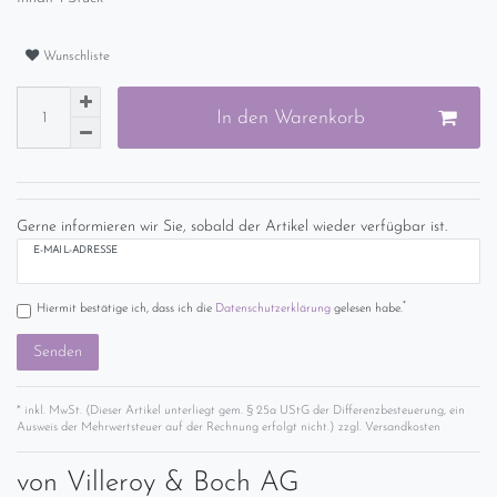
Wunschliste
In den Warenkorb
Gerne informieren wir Sie, sobald der Artikel wieder verfügbar ist.
E-MAIL-ADRESSE
*
Hiermit bestätige ich, dass ich die
Daten­schutz­erklärung
gelesen habe.
Senden
* inkl. MwSt. (Dieser Artikel unterliegt gem. § 25a UStG der Differenzbesteuerung, ein
Ausweis der Mehrwertsteuer auf der Rechnung erfolgt nicht.) zzgl.
Versandkosten
von
Villeroy & Boch AG