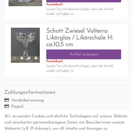
Ausverkauft
Lassen Sie sich benachrichigen, wenn der Artikel
wieder verfügbar ist.
Schott Zwiesel Volterra
Likörglas / Likörschale H:
ca.10,5 cm
Artikel anzeigen
Ausverkauft
Lassen Sie sich benachrichigen, wenn der Artikel
wieder verfügbar ist.
Zahlungsinformationen
Vorabüberweisung
Paypal
Abholung
Wir verwenden Cookies und ähnliche Technologien auf unserer Website
Versandinformationen
und verarbeiten personenbezogene Daten von Besucher:innen unserer
Webseite (z.B. IP-Adresse), um z.B. Inhalte und Anzeigen zu