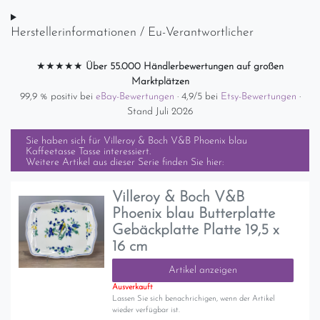
Herstellerinformationen / Eu-Verantwortlicher
★★★★★
Über 55.000 Händlerbewertungen auf großen
Marktplätzen
99,9 % positiv bei
eBay-Bewertungen
· 4,9/5 bei
Etsy-Bewertungen
·
Stand Juli 2026
Sie haben sich für
Villeroy & Boch V&B Phoenix blau
Kaffeetasse Tasse
interessiert.
Weitere Artikel aus dieser Serie finden Sie hier:
Villeroy & Boch V&B
Phoenix blau Butterplatte
Gebäckplatte Platte 19,5 x
16 cm
Artikel anzeigen
Ausverkauft
Lassen Sie sich benachrichigen, wenn der Artikel
wieder verfügbar ist.