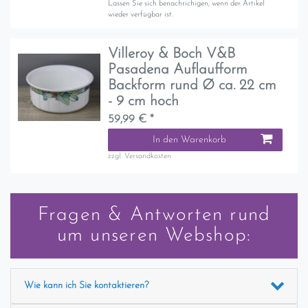
Lassen Sie sich benachrichigen, wenn der Artikel
wieder verfügbar ist.
Villeroy & Boch V&B
Pasadena Auflaufform
Backform rund Ø ca. 22 cm
- 9 cm hoch
59,99 € *
In den Warenkorb
zzgl.
Versandkosten
Fragen & Antworten rund
um unseren Webshop:
Wie kann ich Sie kontaktieren?