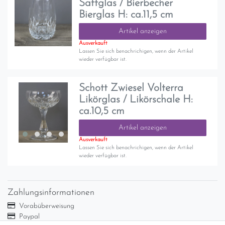
Saftglas / Bierbecher
Bierglas H: ca.11,5 cm
Artikel anzeigen
Ausverkauft
Lassen Sie sich benachrichigen, wenn der Artikel
wieder verfügbar ist.
Schott Zwiesel Volterra
Likörglas / Likörschale H:
ca.10,5 cm
Artikel anzeigen
Ausverkauft
Lassen Sie sich benachrichigen, wenn der Artikel
wieder verfügbar ist.
Zahlungsinformationen
Vorabüberweisung
Paypal