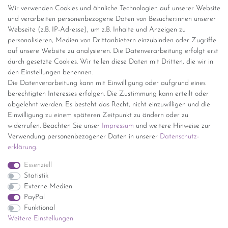
Abholung
Wir verwenden Cookies und ähnliche Technologien auf unserer Website
und verarbeiten personenbezogene Daten von Besucher:innen unserer
Versandinformationen
Webseite (z.B. IP-Adresse), um z.B. Inhalte und Anzeigen zu
personalisieren, Medien von Drittanbietern einzubinden oder Zugriffe
Versand per GLS (6,90 Euro) oder DHL (8,49 Euro ) inkl. MwSt.
auf unsere Website zu analysieren. Die Datenverarbeitung erfolgt erst
(innerhalb Deutschlands)
durch gesetzte Cookies. Wir teilen diese Daten mit Dritten, die wir in
den Einstellungen benennen.
kostenfreie Lieferung ab 150 Euro Warenwert (innerhalb
Die Datenverarbeitung kann mit Einwilligung oder aufgrund eines
Deutschlands)
berechtigten Interesses erfolgen. Die Zustimmung kann erteilt oder
Übersicht Internationale Versandkosten
abgelehnt werden. Es besteht das Recht, nicht einzuwilligen und die
Wir kaufen an
Einwilligung zu einem späteren Zeitpunkt zu ändern oder zu
widerrufen. Beachten Sie unser
Impressum
und weitere Hinweise zur
Sie haben zuviel Porzellan im Schrank? Gerne kaufen wir dieses an.
Verwendung personenbezogener Daten in unserer
Daten­schutz­
Einfach unverbindliches Angebot anfordern.
erklärung
.
*Endpreis inkl. MwSt. (Dieser Artikel unterliegt gem. § 25a
Essenziell
UStG der Differenzbesteuerung, ein Ausweis der
Statistik
Mehrwertsteuer auf der Rechnung erfolgt nicht.)
Externe Medien
PayPal
Funktional
Weitere Einstellungen
Impressum
Daten­schutz­erklärung
AGB
Widerrufs­recht