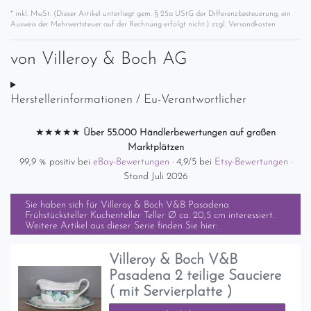
* inkl. MwSt. (Dieser Artikel unterliegt gem. § 25a UStG der Differenzbesteuerung, ein
Ausweis der Mehrwertsteuer auf der Rechnung erfolgt nicht.) zzgl.
Versandkosten
von
Villeroy & Boch AG
Herstellerinformationen / Eu-Verantwortlicher
★★★★★
Über 55.000 Händlerbewertungen auf großen
Marktplätzen
99,9 % positiv bei
eBay-Bewertungen
· 4,9/5 bei
Etsy-Bewertungen
·
Stand Juli 2026
Sie haben sich für
Villeroy & Boch V&B Pasadena
Frühstücksteller Kuchenteller Teller Ø ca. 20,5 cm
interessiert.
Weitere Artikel aus dieser Serie finden Sie hier:
Villeroy & Boch V&B
Pasadena 2 teilige Sauciere
( mit Servierplatte )