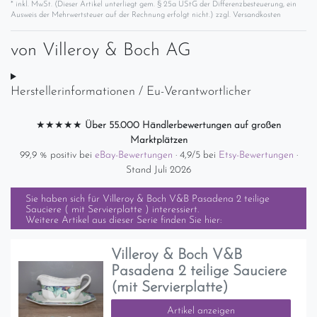
* inkl. MwSt. (Dieser Artikel unterliegt gem. § 25a UStG der Differenzbesteuerung, ein
Ausweis der Mehrwertsteuer auf der Rechnung erfolgt nicht.) zzgl.
Versandkosten
von
Villeroy & Boch AG
Herstellerinformationen / Eu-Verantwortlicher
★★★★★
Über 55.000 Händlerbewertungen auf großen
Marktplätzen
99,9 % positiv bei
eBay-Bewertungen
· 4,9/5 bei
Etsy-Bewertungen
·
Stand Juli 2026
Sie haben sich für
Villeroy & Boch V&B Pasadena 2 teilige
Sauciere ( mit Servierplatte )
interessiert.
Weitere Artikel aus dieser Serie finden Sie hier:
Villeroy & Boch V&B
Pasadena 2 teilige Sauciere
(mit Servierplatte)
Artikel anzeigen