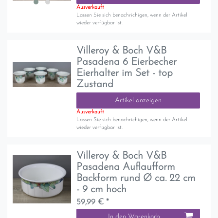
Ausverkauft
Lassen Sie sich benachrichigen, wenn der Artikel
wieder verfügbar ist.
Villeroy & Boch V&B
Pasadena 6 Eierbecher
Eierhalter im Set - top
Zustand
Artikel anzeigen
Ausverkauft
Lassen Sie sich benachrichigen, wenn der Artikel
wieder verfügbar ist.
Villeroy & Boch V&B
Pasadena Auflaufform
Backform rund Ø ca. 22 cm
- 9 cm hoch
59,99 € *
In den Warenkorb