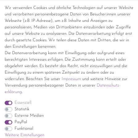
Abholung
Wir verwenden Cookies und ähnliche Technologien auf unserer Website
und verarbeiten personenbezogene Daten von Besucher:innen unserer
Versandinformationen
Webseite (z.B. IP-Adresse), um z.B. Inhalte und Anzeigen zu
personalisieren, Medien von Drittanbietern einzubinden oder Zugriffe
Versand per GLS (6,90 Euro) oder DHL (8,49 Euro ) inkl. MwSt.
auf unsere Website zu analysieren. Die Datenverarbeitung erfolgt erst
(innerhalb Deutschlands)
durch gesetzte Cookies. Wir teilen diese Daten mit Dritten, die wir in
den Einstellungen benennen.
kostenfreie Lieferung ab 150 Euro Warenwert (innerhalb
Die Datenverarbeitung kann mit Einwilligung oder aufgrund eines
Deutschlands)
berechtigten Interesses erfolgen. Die Zustimmung kann erteilt oder
Übersicht Internationale Versandkosten
abgelehnt werden. Es besteht das Recht, nicht einzuwilligen und die
Wir kaufen an
Einwilligung zu einem späteren Zeitpunkt zu ändern oder zu
widerrufen. Beachten Sie unser
Impressum
und weitere Hinweise zur
Sie haben zuviel Porzellan im Schrank? Gerne kaufen wir dieses an.
Verwendung personenbezogener Daten in unserer
Daten­schutz­
Einfach unverbindliches Angebot anfordern.
erklärung
.
*Endpreis inkl. MwSt. (Dieser Artikel unterliegt gem. § 25a
Essenziell
UStG der Differenzbesteuerung, ein Ausweis der
Statistik
Mehrwertsteuer auf der Rechnung erfolgt nicht.)
Externe Medien
PayPal
Funktional
Weitere Einstellungen
Impressum
Daten­schutz­erklärung
AGB
Widerrufs­recht