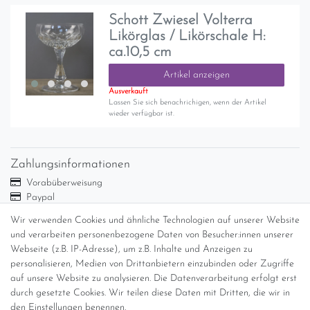
Schott Zwiesel Volterra
Likörglas / Likörschale H:
ca.10,5 cm
Artikel anzeigen
Ausverkauft
Lassen Sie sich benachrichigen, wenn der Artikel
wieder verfügbar ist.
Zahlungsinformationen
Vorabüberweisung
Paypal
Abholung
Wir verwenden Cookies und ähnliche Technologien auf unserer Website
Versandinformationen
und verarbeiten personenbezogene Daten von Besucher:innen unserer
Webseite (z.B. IP-Adresse), um z.B. Inhalte und Anzeigen zu
personalisieren, Medien von Drittanbietern einzubinden oder Zugriffe
Versand per GLS (6,90 Euro) oder DHL (8,49 Euro ) inkl. MwSt.
auf unsere Website zu analysieren. Die Datenverarbeitung erfolgt erst
(innerhalb Deutschlands)
durch gesetzte Cookies. Wir teilen diese Daten mit Dritten, die wir in
den Einstellungen benennen.