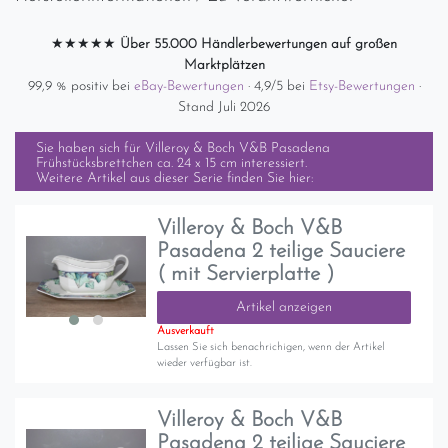
★★★★★
Über 55.000 Händlerbewertungen auf großen
Marktplätzen
99,9 % positiv bei
eBay-Bewertungen
· 4,9/5 bei
Etsy-Bewertungen
·
Stand Juli 2026
Sie haben sich für
Villeroy & Boch V&B Pasadena
Frühstücksbrettchen ca. 24 x 15 cm
interessiert.
Weitere Artikel aus dieser Serie finden Sie hier:
Villeroy & Boch V&B
Pasadena 2 teilige Sauciere
( mit Servierplatte )
Artikel anzeigen
Ausverkauft
Lassen Sie sich benachrichigen, wenn der Artikel
wieder verfügbar ist.
Villeroy & Boch V&B
Pasadena 2 teilige Sauciere