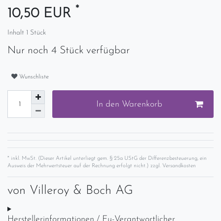
*
10,50 EUR
Inhalt
1
Stück
Nur noch 4 Stück verfügbar
Wunschliste
In den Warenkorb
* inkl. MwSt. (Dieser Artikel unterliegt gem. § 25a UStG der Differenzbesteuerung, ein
Ausweis der Mehrwertsteuer auf der Rechnung erfolgt nicht.) zzgl.
Versandkosten
von
Villeroy & Boch AG
Herstellerinformationen / Eu-Verantwortlicher