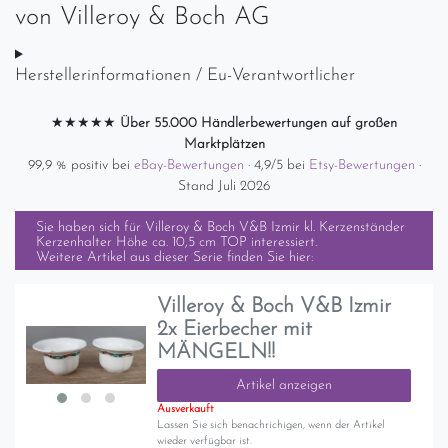
von
Villeroy & Boch AG
Herstellerinformationen / Eu-Verantwortlicher
★★★★★
Über 55.000 Händlerbewertungen auf großen
Marktplätzen
99,9 % positiv bei
eBay-Bewertungen
· 4,9/5 bei
Etsy-Bewertungen
·
Stand Juli 2026
Sie haben sich für
Villeroy & Boch V&B Izmir kl. Kerzenständer
Kerzenhalter Höhe ca. 10,5 cm TOP
interessiert.
Weitere Artikel aus dieser Serie finden Sie hier:
Villeroy & Boch V&B Izmir
2x Eierbecher mit
MÄNGELN!!
Artikel anzeigen
Ausverkauft
Lassen Sie sich benachrichigen, wenn der Artikel
wieder verfügbar ist.