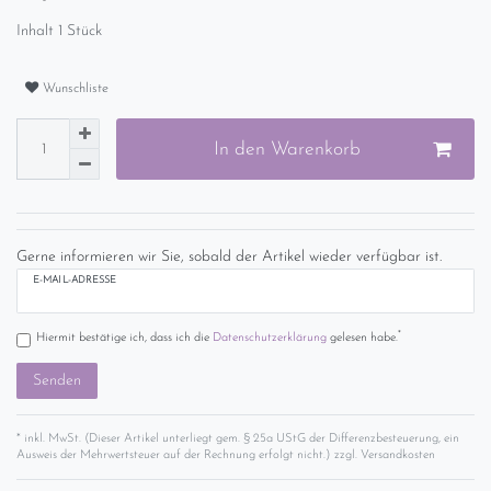
Inhalt
1
Stück
Wunschliste
In den Warenkorb
Gerne informieren wir Sie, sobald der Artikel wieder verfügbar ist.
E-MAIL-ADRESSE
*
Hiermit bestätige ich, dass ich die
Daten­schutz­erklärung
gelesen habe.
Senden
* inkl. MwSt. (Dieser Artikel unterliegt gem. § 25a UStG der Differenzbesteuerung, ein
Ausweis der Mehrwertsteuer auf der Rechnung erfolgt nicht.) zzgl.
Versandkosten