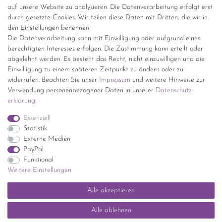
Versand per GLS (6,90 Euro) oder DHL (8,49 Euro ) inkl. MwSt.
auf unsere Website zu analysieren. Die Datenverarbeitung erfolgt erst
(innerhalb Deutschlands)
durch gesetzte Cookies. Wir teilen diese Daten mit Dritten, die wir in
den Einstellungen benennen.
kostenfreie Lieferung ab 150 Euro Warenwert (innerhalb
Die Datenverarbeitung kann mit Einwilligung oder aufgrund eines
Deutschlands)
berechtigten Interesses erfolgen. Die Zustimmung kann erteilt oder
Übersicht Internationale Versandkosten
abgelehnt werden. Es besteht das Recht, nicht einzuwilligen und die
Wir kaufen an
Einwilligung zu einem späteren Zeitpunkt zu ändern oder zu
widerrufen. Beachten Sie unser
Impressum
und weitere Hinweise zur
Sie haben zuviel Porzellan im Schrank? Gerne kaufen wir dieses an.
Verwendung personenbezogener Daten in unserer
Daten­schutz­
Einfach unverbindliches Angebot anfordern.
erklärung
.
*Endpreis inkl. MwSt. (Dieser Artikel unterliegt gem. § 25a
Essenziell
UStG der Differenzbesteuerung, ein Ausweis der
Statistik
Mehrwertsteuer auf der Rechnung erfolgt nicht.)
Externe Medien
PayPal
Funktional
Weitere Einstellungen
Impressum
Daten­schutz­erklärung
AGB
Widerrufs­recht
Alle akzeptieren
Kontakt
Vertrag widerrufen
Alle ablehnen