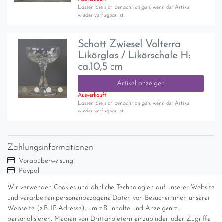
Lassen Sie sich benachrichigen, wenn der Artikel
wieder verfügbar ist.
Schott Zwiesel Volterra
Likörglas / Likörschale H:
ca.10,5 cm
Artikel anzeigen
Ausverkauft
Lassen Sie sich benachrichigen, wenn der Artikel
wieder verfügbar ist.
Zahlungsinformationen
Vorabüberweisung
Paypal
Abholung
Wir verwenden Cookies und ähnliche Technologien auf unserer Website
Versandinformationen
und verarbeiten personenbezogene Daten von Besucher:innen unserer
Webseite (z.B. IP-Adresse), um z.B. Inhalte und Anzeigen zu
personalisieren, Medien von Drittanbietern einzubinden oder Zugriffe