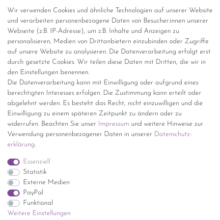
Abholung
Wir verwenden Cookies und ähnliche Technologien auf unserer Website
Versandinformationen
und verarbeiten personenbezogene Daten von Besucher:innen unserer
Webseite (z.B. IP-Adresse), um z.B. Inhalte und Anzeigen zu
personalisieren, Medien von Drittanbietern einzubinden oder Zugriffe
Versand per GLS (6,90 Euro) oder DHL (8,49 Euro ) inkl. MwSt.
auf unsere Website zu analysieren. Die Datenverarbeitung erfolgt erst
(innerhalb Deutschlands)
durch gesetzte Cookies. Wir teilen diese Daten mit Dritten, die wir in
den Einstellungen benennen.
kostenfreie Lieferung ab 150 Euro Warenwert (innerhalb
Die Datenverarbeitung kann mit Einwilligung oder aufgrund eines
Deutschlands)
berechtigten Interesses erfolgen. Die Zustimmung kann erteilt oder
Übersicht Internationale Versandkosten
abgelehnt werden. Es besteht das Recht, nicht einzuwilligen und die
Wir kaufen an
Einwilligung zu einem späteren Zeitpunkt zu ändern oder zu
widerrufen. Beachten Sie unser
Impressum
und weitere Hinweise zur
Sie haben zuviel Porzellan im Schrank? Gerne kaufen wir dieses an.
Verwendung personenbezogener Daten in unserer
Daten­schutz­
Einfach unverbindliches Angebot anfordern.
erklärung
.
*Endpreis inkl. MwSt. (Dieser Artikel unterliegt gem. § 25a
Essenziell
UStG der Differenzbesteuerung, ein Ausweis der
Statistik
Mehrwertsteuer auf der Rechnung erfolgt nicht.)
Externe Medien
PayPal
Funktional
Weitere Einstellungen
Impressum
Daten­schutz­erklärung
AGB
Widerrufs­recht