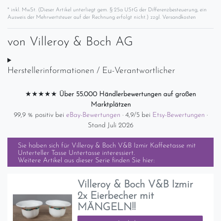
* inkl. MwSt. (Dieser Artikel unterliegt gem. § 25a UStG der Differenzbesteuerung, ein
Ausweis der Mehrwertsteuer auf der Rechnung erfolgt nicht.) zzgl.
Versandkosten
von
Villeroy & Boch AG
Herstellerinformationen / Eu-Verantwortlicher
★★★★★
Über 55.000 Händlerbewertungen auf großen
Marktplätzen
99,9 % positiv bei
eBay-Bewertungen
· 4,9/5 bei
Etsy-Bewertungen
·
Stand Juli 2026
Sie haben sich für
Villeroy & Boch V&B Izmir Kaffeetasse mit
Unterteller Tasse Untertasse
interessiert.
Weitere Artikel aus dieser Serie finden Sie hier:
Villeroy & Boch V&B Izmir
2x Eierbecher mit
MÄNGELN!!