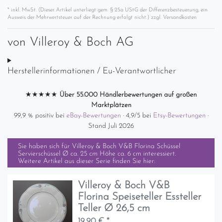
* inkl. MwSt. (Dieser Artikel unterliegt gem. § 25a UStG der Differenzbesteuerung, ein
Ausweis der Mehrwertsteuer auf der Rechnung erfolgt nicht.) zzgl.
Versandkosten
von
Villeroy & Boch AG
Herstellerinformationen / Eu-Verantwortlicher
★★★★★
Über 55.000 Händlerbewertungen auf großen
Marktplätzen
99,9 % positiv bei
eBay-Bewertungen
· 4,9/5 bei
Etsy-Bewertungen
·
Stand Juli 2026
Sie haben sich für
Villeroy & Boch V&B Florina Schüssel
Servierschüssel Ø ca. 25 cm Höhe ca. 6 cm
interessiert.
Weitere Artikel aus dieser Serie finden Sie hier:
Villeroy & Boch V&B
Florina Speiseteller Essteller
Teller Ø 26,5 cm
19,90 € *