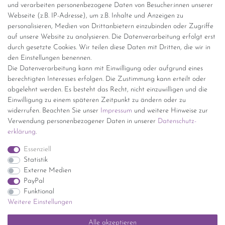
Versandinformationen
und verarbeiten personenbezogene Daten von Besucher:innen unserer
Webseite (z.B. IP-Adresse), um z.B. Inhalte und Anzeigen zu
personalisieren, Medien von Drittanbietern einzubinden oder Zugriffe
Versand per GLS (6,90 Euro) oder DHL (8,49 Euro ) inkl. MwSt.
auf unsere Website zu analysieren. Die Datenverarbeitung erfolgt erst
(innerhalb Deutschlands)
durch gesetzte Cookies. Wir teilen diese Daten mit Dritten, die wir in
den Einstellungen benennen.
kostenfreie Lieferung ab 150 Euro Warenwert (innerhalb
Die Datenverarbeitung kann mit Einwilligung oder aufgrund eines
Deutschlands)
berechtigten Interesses erfolgen. Die Zustimmung kann erteilt oder
Übersicht Internationale Versandkosten
abgelehnt werden. Es besteht das Recht, nicht einzuwilligen und die
Wir kaufen an
Einwilligung zu einem späteren Zeitpunkt zu ändern oder zu
widerrufen. Beachten Sie unser
Impressum
und weitere Hinweise zur
Sie haben zuviel Porzellan im Schrank? Gerne kaufen wir dieses an.
Verwendung personenbezogener Daten in unserer
Daten­schutz­
Einfach unverbindliches Angebot anfordern.
erklärung
.
*Endpreis inkl. MwSt. (Dieser Artikel unterliegt gem. § 25a
Essenziell
UStG der Differenzbesteuerung, ein Ausweis der
Statistik
Mehrwertsteuer auf der Rechnung erfolgt nicht.)
Externe Medien
PayPal
Funktional
Weitere Einstellungen
Impressum
Daten­schutz­erklärung
AGB
Widerrufs­recht
Alle akzeptieren