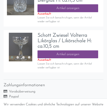
Bierglas H: ca.11,5 cm
Artikel anzeigen
Ausverkauft
Lassen Sie sich benachrichigen, wenn der Artikel
wieder verfügbar ist.
Schott Zwiesel Volterra
Likörglas / Likörschale H:
ca.10,5 cm
Artikel anzeigen
Ausverkauft
Lassen Sie sich benachrichigen, wenn der Artikel
wieder verfügbar ist.
Zahlungsinformationen
Vorabüberweisung
Paypal
Abholung
Wir verwenden Cookies und ähnliche Technologien auf unserer Website