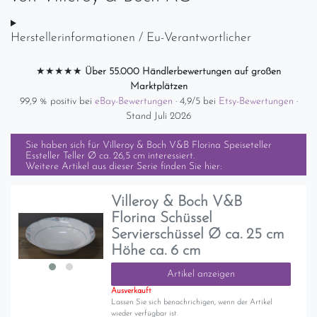
Herstellerinformationen / Eu-Verantwortlicher
★★★★★
Über 55.000 Händlerbewertungen auf großen
Marktplätzen
99,9 % positiv bei
eBay-Bewertungen
· 4,9/5 bei
Etsy-Bewertungen
·
Stand Juli 2026
Sie haben sich für
Villeroy & Boch V&B Florina Speiseteller
Essteller Teller Ø ca. 26,5 cm
interessiert.
Weitere Artikel aus dieser Serie finden Sie hier:
Villeroy & Boch V&B
Florina Schüssel
Servierschüssel Ø ca. 25 cm
Höhe ca. 6 cm
Artikel anzeigen
Ausverkauft
Lassen Sie sich benachrichigen, wenn der Artikel
wieder verfügbar ist.