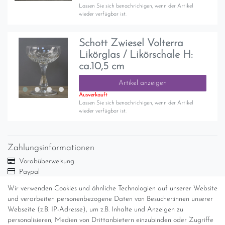
Lassen Sie sich benachrichigen, wenn der Artikel
wieder verfügbar ist.
Schott Zwiesel Volterra
Likörglas / Likörschale H:
ca.10,5 cm
Artikel anzeigen
Ausverkauft
Lassen Sie sich benachrichigen, wenn der Artikel
wieder verfügbar ist.
Zahlungsinformationen
Vorabüberweisung
Paypal
Abholung
Wir verwenden Cookies und ähnliche Technologien auf unserer Website
Versandinformationen
und verarbeiten personenbezogene Daten von Besucher:innen unserer
Webseite (z.B. IP-Adresse), um z.B. Inhalte und Anzeigen zu
personalisieren, Medien von Drittanbietern einzubinden oder Zugriffe
Versand per GLS (6,90 Euro) oder DHL (8,49 Euro ) inkl. MwSt.