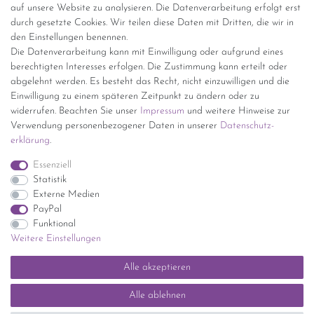
auf unsere Website zu analysieren. Die Datenverarbeitung erfolgt erst
(innerhalb Deutschlands)
durch gesetzte Cookies. Wir teilen diese Daten mit Dritten, die wir in
den Einstellungen benennen.
kostenfreie Lieferung ab 150 Euro Warenwert (innerhalb
Die Datenverarbeitung kann mit Einwilligung oder aufgrund eines
Deutschlands)
berechtigten Interesses erfolgen. Die Zustimmung kann erteilt oder
Übersicht Internationale Versandkosten
abgelehnt werden. Es besteht das Recht, nicht einzuwilligen und die
Wir kaufen an
Einwilligung zu einem späteren Zeitpunkt zu ändern oder zu
widerrufen. Beachten Sie unser
Impressum
und weitere Hinweise zur
Sie haben zuviel Porzellan im Schrank? Gerne kaufen wir dieses an.
Verwendung personenbezogener Daten in unserer
Daten­schutz­
Einfach unverbindliches Angebot anfordern.
erklärung
.
*Endpreis inkl. MwSt. (Dieser Artikel unterliegt gem. § 25a
Essenziell
UStG der Differenzbesteuerung, ein Ausweis der
Statistik
Mehrwertsteuer auf der Rechnung erfolgt nicht.)
Externe Medien
PayPal
Funktional
Weitere Einstellungen
Impressum
Daten­schutz­erklärung
AGB
Widerrufs­recht
Alle akzeptieren
Kontakt
Vertrag widerrufen
Alle ablehnen