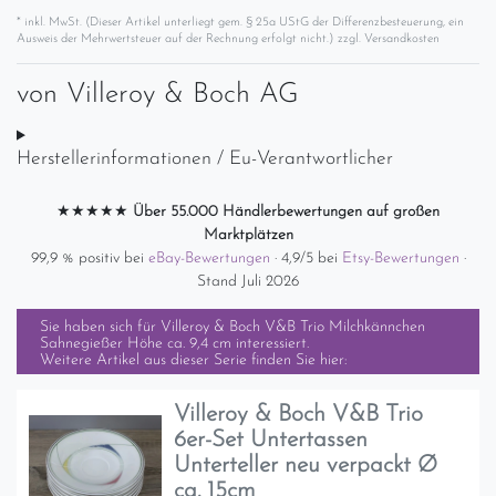
* inkl. MwSt. (Dieser Artikel unterliegt gem. § 25a UStG der Differenzbesteuerung, ein
Ausweis der Mehrwertsteuer auf der Rechnung erfolgt nicht.) zzgl.
Versandkosten
von
Villeroy & Boch AG
Herstellerinformationen / Eu-Verantwortlicher
★★★★★
Über 55.000 Händlerbewertungen auf großen
Marktplätzen
99,9 % positiv bei
eBay-Bewertungen
· 4,9/5 bei
Etsy-Bewertungen
·
Stand Juli 2026
Sie haben sich für
Villeroy & Boch V&B Trio Milchkännchen
Sahnegießer Höhe ca. 9,4 cm
interessiert.
Weitere Artikel aus dieser Serie finden Sie hier:
Villeroy & Boch V&B Trio
6er-Set Untertassen
Unterteller neu verpackt Ø
ca. 15cm