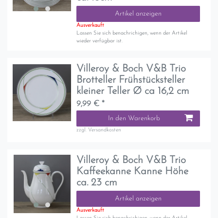
Artikel anzeigen
Ausverkauft
Lassen Sie sich benachrichigen, wenn der Artikel
wieder verfügbar ist.
Villeroy & Boch V&B Trio
Brotteller Frühstücksteller
kleiner Teller Ø ca 16,2 cm
9,99 € *
In den Warenkorb
zzgl.
Versandkosten
Villeroy & Boch V&B Trio
Kaffeekanne Kanne Höhe
ca. 23 cm
Artikel anzeigen
Ausverkauft