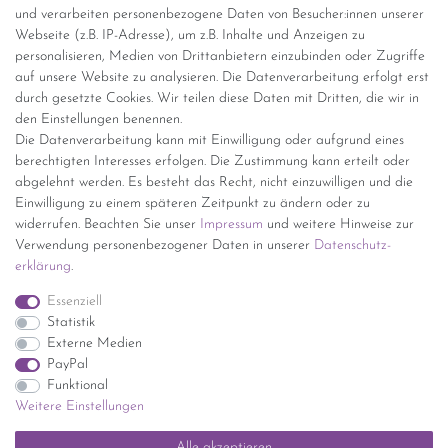
und verarbeiten personenbezogene Daten von Besucher:innen unserer
Versandinformationen
Webseite (z.B. IP-Adresse), um z.B. Inhalte und Anzeigen zu
personalisieren, Medien von Drittanbietern einzubinden oder Zugriffe
Versand per GLS (6,90 Euro) oder DHL (8,49 Euro ) inkl. MwSt.
auf unsere Website zu analysieren. Die Datenverarbeitung erfolgt erst
(innerhalb Deutschlands)
durch gesetzte Cookies. Wir teilen diese Daten mit Dritten, die wir in
den Einstellungen benennen.
kostenfreie Lieferung ab 150 Euro Warenwert (innerhalb
Die Datenverarbeitung kann mit Einwilligung oder aufgrund eines
Deutschlands)
berechtigten Interesses erfolgen. Die Zustimmung kann erteilt oder
Übersicht Internationale Versandkosten
abgelehnt werden. Es besteht das Recht, nicht einzuwilligen und die
Wir kaufen an
Einwilligung zu einem späteren Zeitpunkt zu ändern oder zu
widerrufen. Beachten Sie unser
Impressum
und weitere Hinweise zur
Sie haben zuviel Porzellan im Schrank? Gerne kaufen wir dieses an.
Verwendung personenbezogener Daten in unserer
Daten­schutz­
Einfach unverbindliches Angebot anfordern.
erklärung
.
*Endpreis inkl. MwSt. (Dieser Artikel unterliegt gem. § 25a
Essenziell
UStG der Differenzbesteuerung, ein Ausweis der
Statistik
Mehrwertsteuer auf der Rechnung erfolgt nicht.)
Externe Medien
PayPal
Funktional
Weitere Einstellungen
Impressum
Daten­schutz­erklärung
AGB
Widerrufs­recht
Alle akzeptieren