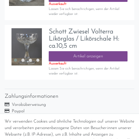
Ausverkauft
Lassen Sie sich benachrichigen, wenn der Artikel
wieder verfügbar ist.
Schott Zwiesel Volterra
Likörglas / Likörschale H:
ca.10,5 cm
Artikel anzeigen
Ausverkauft
Lassen Sie sich benachrichigen, wenn der Artikel
wieder verfügbar ist.
Zahlungsinformationen
Vorabüberweisung
Paypal
Abholung
Wir verwenden Cookies und ähnliche Technologien auf unserer Website
und verarbeiten personenbezogene Daten von Besucher:innen unserer
Versandinformationen
Webseite (z.B. IP-Adresse), um z.B. Inhalte und Anzeigen zu