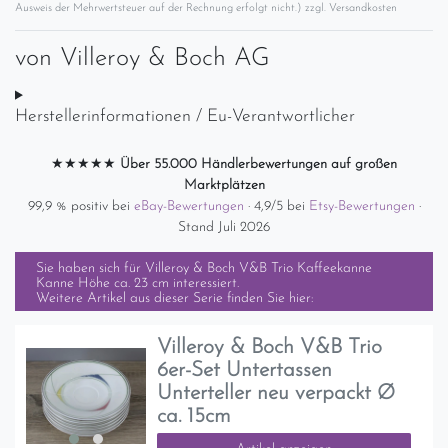
Ausweis der Mehrwertsteuer auf der Rechnung erfolgt nicht.) zzgl.
Versandkosten
von
Villeroy & Boch AG
Herstellerinformationen / Eu-Verantwortlicher
★★★★★
Über 55.000 Händlerbewertungen auf großen
Marktplätzen
99,9 % positiv bei
eBay-Bewertungen
· 4,9/5 bei
Etsy-Bewertungen
·
Stand Juli 2026
Sie haben sich für
Villeroy & Boch V&B Trio Kaffeekanne
Kanne Höhe ca. 23 cm
interessiert.
Weitere Artikel aus dieser Serie finden Sie hier:
Villeroy & Boch V&B Trio
6er-Set Untertassen
Unterteller neu verpackt Ø
ca. 15cm