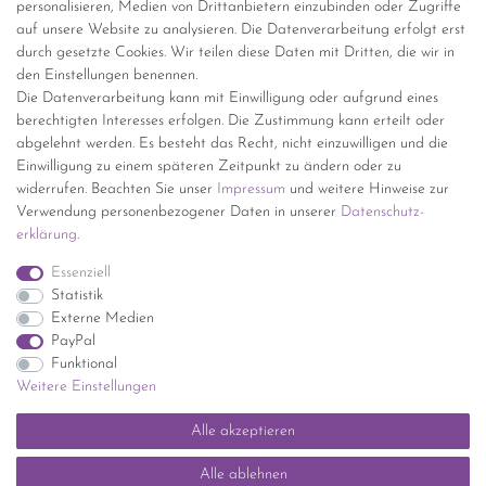
personalisieren, Medien von Drittanbietern einzubinden oder Zugriffe
Versand per GLS (6,90 Euro) oder DHL (8,49 Euro ) inkl. MwSt.
auf unsere Website zu analysieren. Die Datenverarbeitung erfolgt erst
(innerhalb Deutschlands)
durch gesetzte Cookies. Wir teilen diese Daten mit Dritten, die wir in
den Einstellungen benennen.
kostenfreie Lieferung ab 150 Euro Warenwert (innerhalb
Die Datenverarbeitung kann mit Einwilligung oder aufgrund eines
Deutschlands)
berechtigten Interesses erfolgen. Die Zustimmung kann erteilt oder
Übersicht Internationale Versandkosten
abgelehnt werden. Es besteht das Recht, nicht einzuwilligen und die
Wir kaufen an
Einwilligung zu einem späteren Zeitpunkt zu ändern oder zu
widerrufen. Beachten Sie unser
Impressum
und weitere Hinweise zur
Sie haben zuviel Porzellan im Schrank? Gerne kaufen wir dieses an.
Verwendung personenbezogener Daten in unserer
Daten­schutz­
Einfach unverbindliches Angebot anfordern.
erklärung
.
*Endpreis inkl. MwSt. (Dieser Artikel unterliegt gem. § 25a
Essenziell
UStG der Differenzbesteuerung, ein Ausweis der
Statistik
Mehrwertsteuer auf der Rechnung erfolgt nicht.)
Externe Medien
PayPal
Funktional
Weitere Einstellungen
Impressum
Daten­schutz­erklärung
AGB
Widerrufs­recht
Alle akzeptieren
Kontakt
Vertrag widerrufen
Alle ablehnen