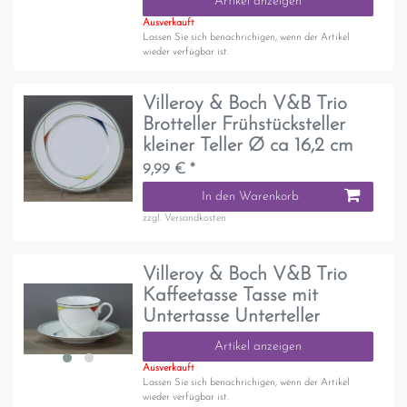
Artikel anzeigen
Ausverkauft
Lassen Sie sich benachrichigen, wenn der Artikel
wieder verfügbar ist.
Villeroy & Boch V&B Trio
Brotteller Frühstücksteller
kleiner Teller Ø ca 16,2 cm
9,99 € *
In den Warenkorb
zzgl.
Versandkosten
Villeroy & Boch V&B Trio
Kaffeetasse Tasse mit
Untertasse Unterteller
Artikel anzeigen
Ausverkauft
Lassen Sie sich benachrichigen, wenn der Artikel
wieder verfügbar ist.