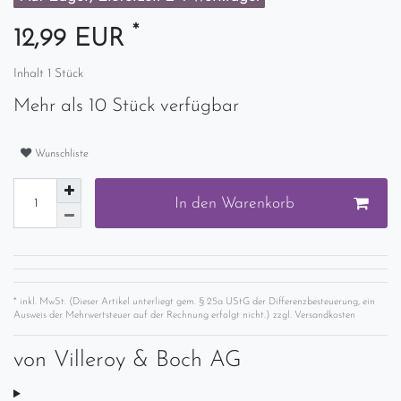
*
12,99 EUR
Inhalt
1
Stück
Mehr als 10 Stück verfügbar
Wunschliste
In den Warenkorb
* inkl. MwSt. (Dieser Artikel unterliegt gem. § 25a UStG der Differenzbesteuerung, ein
Ausweis der Mehrwertsteuer auf der Rechnung erfolgt nicht.) zzgl.
Versandkosten
von
Villeroy & Boch AG