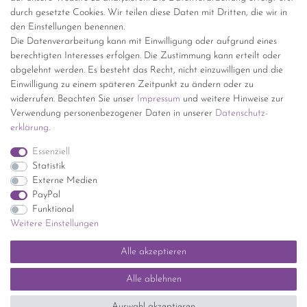
(innerhalb Deutschlands)
durch gesetzte Cookies. Wir teilen diese Daten mit Dritten, die wir in
den Einstellungen benennen.
kostenfreie Lieferung ab 150 Euro Warenwert (innerhalb
Die Datenverarbeitung kann mit Einwilligung oder aufgrund eines
Deutschlands)
berechtigten Interesses erfolgen. Die Zustimmung kann erteilt oder
Übersicht Internationale Versandkosten
abgelehnt werden. Es besteht das Recht, nicht einzuwilligen und die
Wir kaufen an
Einwilligung zu einem späteren Zeitpunkt zu ändern oder zu
widerrufen. Beachten Sie unser
Impressum
und weitere Hinweise zur
Sie haben zuviel Porzellan im Schrank? Gerne kaufen wir dieses an.
Verwendung personenbezogener Daten in unserer
Daten­schutz­
Einfach unverbindliches Angebot anfordern.
erklärung
.
*Endpreis inkl. MwSt. (Dieser Artikel unterliegt gem. § 25a
Essenziell
UStG der Differenzbesteuerung, ein Ausweis der
Statistik
Mehrwertsteuer auf der Rechnung erfolgt nicht.)
Externe Medien
PayPal
Funktional
Weitere Einstellungen
Impressum
Daten­schutz­erklärung
AGB
Widerrufs­recht
Alle akzeptieren
Kontakt
Vertrag widerrufen
Alle ablehnen
SEHR GUT
(5 / 5)
Auswahl akzeptieren