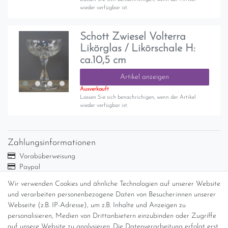
wieder verfügbar ist.
Schott Zwiesel Volterra
Likörglas / Likörschale H:
ca.10,5 cm
Artikel anzeigen
Ausverkauft
Lassen Sie sich benachrichigen, wenn der Artikel
wieder verfügbar ist.
Zahlungsinformationen
Vorabüberweisung
Paypal
Abholung
Wir verwenden Cookies und ähnliche Technologien auf unserer Website
und verarbeiten personenbezogene Daten von Besucher:innen unserer
Versandinformationen
Webseite (z.B. IP-Adresse), um z.B. Inhalte und Anzeigen zu
personalisieren, Medien von Drittanbietern einzubinden oder Zugriffe
Versand per GLS (6,90 Euro) oder DHL (8,49 Euro ) inkl. MwSt.
auf unsere Website zu analysieren. Die Datenverarbeitung erfolgt erst