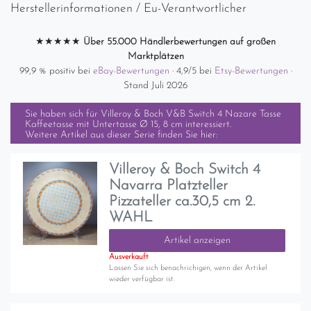
Herstellerinformationen / Eu-Verantwortlicher
★★★★★
Über 55.000 Händlerbewertungen auf großen
Marktplätzen
99,9 % positiv bei
eBay-Bewertungen
· 4,9/5 bei
Etsy-Bewertungen
·
Stand Juli 2026
Sie haben sich für
Villeroy & Boch V&B Switch 4 Nazare Tasse
Kaffeetasse mit Untertasse Ø 15, 8 cm
interessiert.
Weitere Artikel aus dieser Serie finden Sie hier:
Villeroy & Boch Switch 4
Navarra Platzteller
Pizzateller ca.30,5 cm 2.
WAHL
Artikel anzeigen
Ausverkauft
Lassen Sie sich benachrichigen, wenn der Artikel
wieder verfügbar ist.